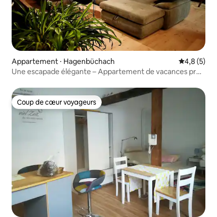
Appartement ⋅ Hagenbüchach
Évaluation 
4,8 (5)
Une escapade élégante – Appartement de vacances près
de Nuremberg
Coup de cœur voyageurs
Coup de cœur voyageurs