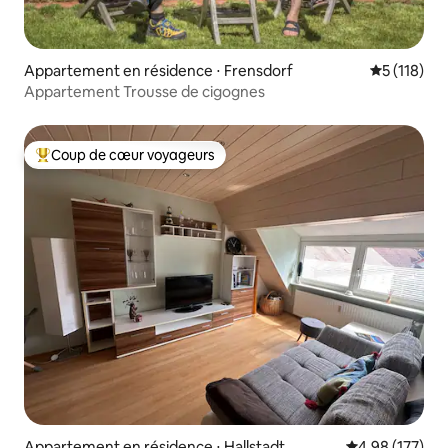
Appartement en résidence ⋅ Frensdorf
Évaluation 
5 (118)
Appartement Trousse de cigognes
Coup de cœur voyageurs
Coups de cœur voyageurs les plus appréciés
Appartement en résidence ⋅ Hallstadt
Évaluation moy
4,98 (177)