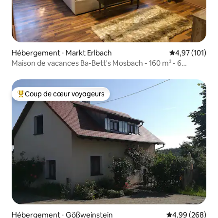
Hébergement ⋅ Markt Erlbach
Évaluation moy
4,97 (101)
Maison de vacances Ba-Bett's Mosbach - 160 m² - 6
personnes
Coup de cœur voyageurs
Coups de cœur voyageurs les plus appréciés
Hébergement ⋅ Gößweinstein
Évaluation moy
4,99 (268)