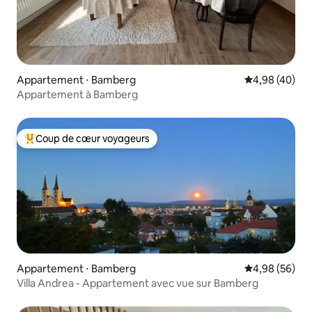
Appartement ⋅ Bamberg
Évaluation mo
4,98 (40)
Appartement à Bamberg
Coup de cœur voyageurs
Coups de cœur voyageurs les plus appréciés
Appartement ⋅ Bamberg
Évaluation mo
4,98 (56)
Villa Andrea - Appartement avec vue sur Bamberg