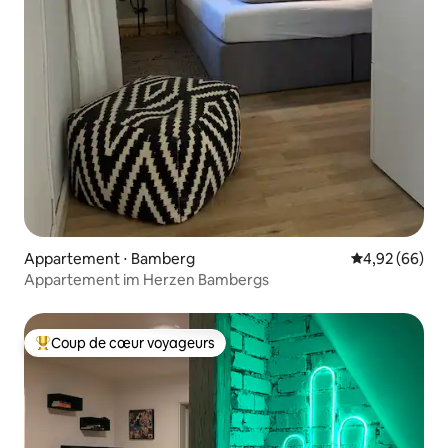
Appartement ⋅ Bamberg
Évaluation mo
4,92 (66)
Appartement im Herzen Bambergs
Coup de cœur voyageurs
Coups de cœur voyageurs les plus appréciés