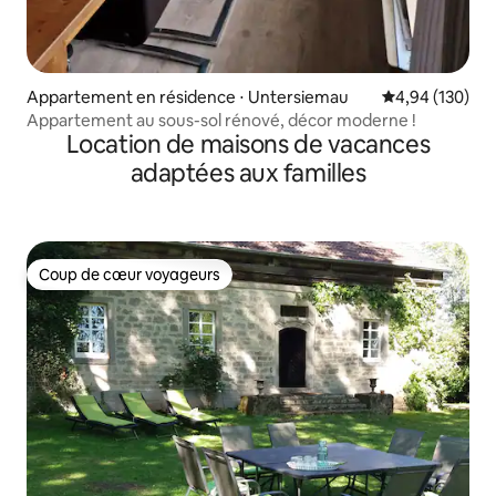
Appartement en résidence ⋅ Untersiemau
Évaluation moy
4,94 (130)
Appartement au sous-sol rénové, décor moderne !
Location de maisons de vacances
adaptées aux familles
Coup de cœur voyageurs
Coup de cœur voyageurs