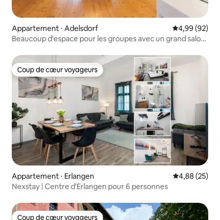
Appartement ⋅ Adelsdorf
Évaluation mo
4,99 (92)
Beaucoup d'espace pour les groupes avec un grand salon-
salle à manger-cuisine
Coup de cœur voyageurs
Coup de cœur voyageurs
Appartement ⋅ Erlangen
Évaluation mo
4,88 (25)
Nexstay | Centre d'Erlangen pour 6 personnes
Coup de cœur voyageurs