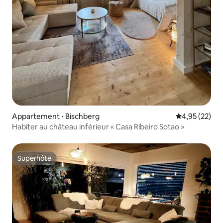
Appartement ⋅ Bischberg
Évaluation mo
4,95 (22)
Habiter au château inférieur « Casa Ribeiro Sotao »
Superhôte
Superhôte