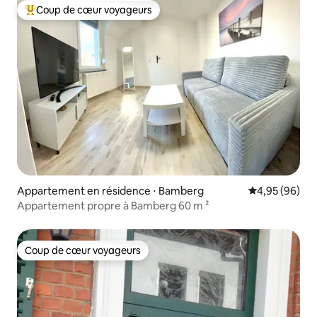
Coup de cœur voyageurs
Coups de cœur voyageurs les plus appréciés
Appartement en résidence ⋅ Bamberg
Évaluation mo
4,95 (96)
Appartement propre à Bamberg 60 m ²
Coup de cœur voyageurs
Coup de cœur voyageurs