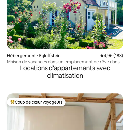
Hébergement ⋅ Egloffstein
Évaluation moy
4,96 (183)
Maison de vacances dans un emplacement de rêve dans
Locations d'appartements avec
le paradis de la randonnée
climatisation
Coup de cœur voyageurs
Coups de cœur voyageurs les plus appréciés