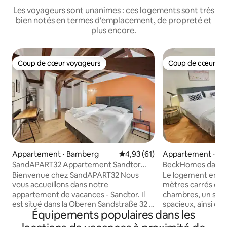
Les voyageurs sont unanimes : ces logements sont très
bien notés en termes d'emplacement, de propreté et
plus encore.
Coup de cœur voyageurs
Coup de cœur vo
Coup de cœur voyageurs
Coup de cœur vo
Appartement ⋅ Bamberg
Évaluation moyenne sur la base
4,93 (61)
Appartement ⋅ B
SandAPART32 Appartement Sandtor
BeckHomes dans la v
jusqu'à 8 pers
Bienvenue chez SandAPART32 Nous
Le logement enti
vous accueillons dans notre
mètres carrés offr
appartement de vacances - Sandtor. Il
chambres, un salo
est situé dans la Oberen Sandstraße 32 à
spacieux, ainsi qu'
Équipements populaires dans les
Bamberg avec une capacité d'accueil
entièrement équipée. La salle d
jusqu'à 8 personnes. L'appartement
la lumière du jour