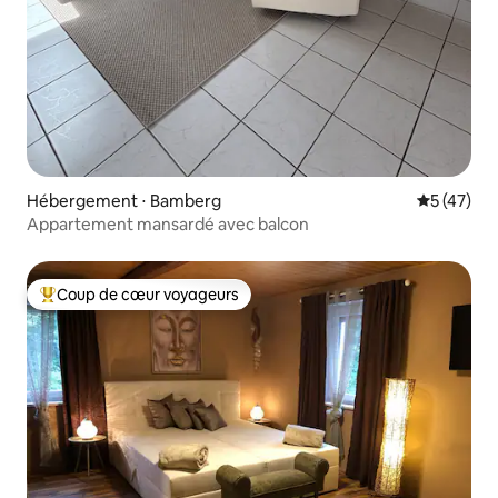
Hébergement ⋅ Bamberg
Évaluation
5 (47)
Appartement mansardé avec balcon
Coup de cœur voyageurs
Coups de cœur voyageurs les plus appréciés