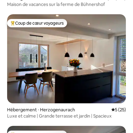
Maison de vacances sur la ferme de Bühnershof
Coup de cœur voyageurs
Coups de cœur voyageurs les plus appréciés
Hébergement ⋅ Herzogenaurach
Évaluation
5 (25)
Luxe et calme | Grande terrasse et jardin | Spacieux