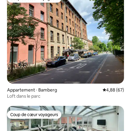
Coup de cœur voyageurs
Appartement ⋅ Bamberg
Évaluation mo
4,88 (67)
Loft dans le parc
Coup de cœur voyageurs
Coup de cœur voyageurs