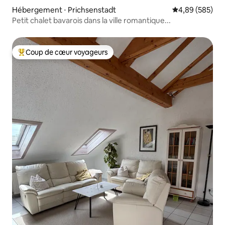
Hébergement ⋅ Prichsenstadt
Évaluation moy
4,89 (585)
Petit chalet bavarois dans la ville romantique...
Coup de cœur voyageurs
Coups de cœur voyageurs les plus appréciés