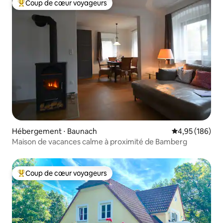
Coup de cœur voyageurs
Coups de cœur voyageurs les plus appréciés
Hébergement ⋅ Baunach
Évaluation moy
4,95 (186)
Maison de vacances calme à proximité de Bamberg
Coup de cœur voyageurs
Coups de cœur voyageurs les plus appréciés