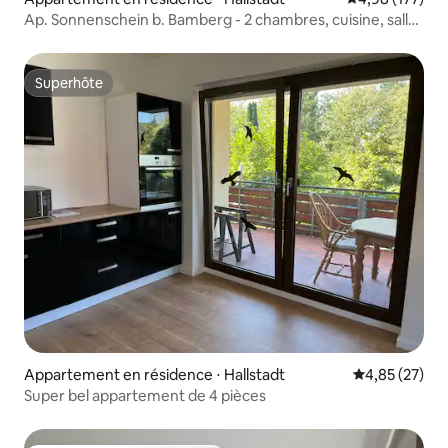
Ap. Sonnenschein b. Bamberg - 2 chambres, cuisine, salle
de bain
Superhôte
Superhôte
Appartement en résidence ⋅ Hallstadt
Évaluation mo
4,85 (27)
Super bel appartement de 4 pièces