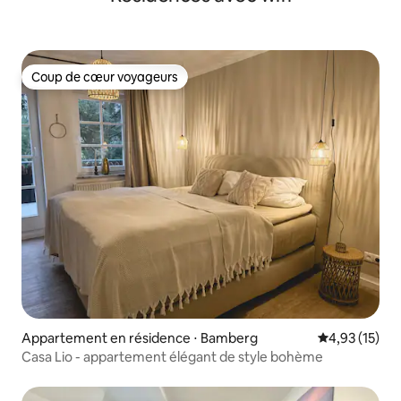
Coup de cœur voyageurs
Coup de cœur voyageurs
Appartement en résidence ⋅ Bamberg
Évaluation mo
4,93 (15)
Casa Lio - appartement élégant de style bohème