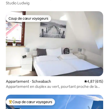
Studio Ludwig
Coup de cœur voyageurs
Coup de cœur voyageurs
Appartement ⋅ Schwabach
Évaluation moy
4,87 (615)
Appartement en duplex au vert, pourtant proche de la
ville
Coup de cœur voyageurs
Coups de cœur voyageurs les plus appréciés