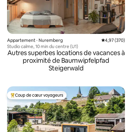
Appartement ⋅ Nuremberg
Évaluation moy
4,97 (370)
Studio calme, 10 min du centre (U1)
Autres superbes locations de vacances à
proximité de Baumwipfelpfad
Steigerwald
Coup de cœur voyageurs
Coups de cœur voyageurs les plus appréciés