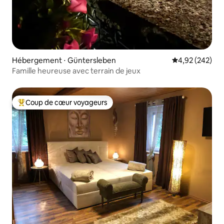
Hébergement ⋅ Güntersleben
Évaluation moy
4,92 (242)
Famille heureuse avec terrain de jeux
Coup de cœur voyageurs
Coups de cœur voyageurs les plus appréciés