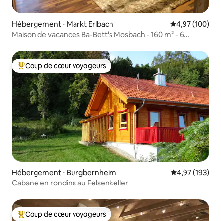
Hébergement ⋅ Markt Erlbach
Évaluation moy
4,97 (100)
Maison de vacances Ba-Bett's Mosbach - 160 m² - 6
personnes
Coup de cœur voyageurs
Coups de cœur voyageurs les plus appréciés
Hébergement ⋅ Burgbernheim
Évaluation moy
4,97 (193)
Cabane en rondins au Felsenkeller
Coup de cœur voyageurs
Coups de cœur voyageurs les plus appréciés