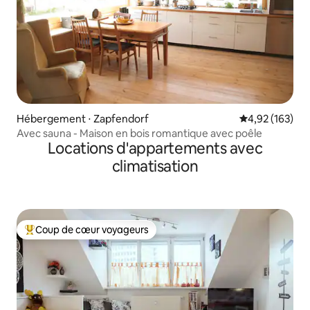
Hébergement ⋅ Zapfendorf
Évaluation moy
4,92 (163)
Avec sauna - Maison en bois romantique avec poêle
Locations d'appartements avec
climatisation
Coup de cœur voyageurs
Coups de cœur voyageurs les plus appréciés