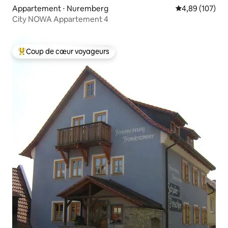
Appartement ⋅ Nuremberg
Évaluation moy
4,89 (107)
City NOWA Appartement 4
Coup de cœur voyageurs
Coups de cœur voyageurs les plus appréciés