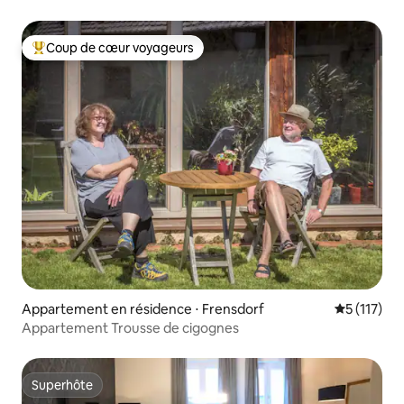
Coup de cœur voyageurs
Coups de cœur voyageurs les plus appréciés
Appartement en résidence ⋅ Frensdorf
Évaluation 
5 (117)
Appartement Trousse de cigognes
Superhôte
Superhôte