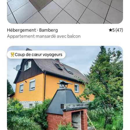
Hébergement ⋅ Bamberg
Évaluation
5 (47)
Appartement mansardé avec balcon
Coup de cœur voyageurs
Coups de cœur voyageurs les plus appréciés