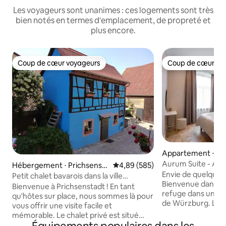
Les voyageurs sont unanimes : ces logements sont très
bien notés en termes d'emplacement, de propreté et
plus encore.
Coup de cœur voyageurs
Coup de cœur vo
Coup de cœur voyageurs
Coup de cœur vo
Appartement ⋅ W
Aurum Suite - Ap
Hébergement ⋅ Prichsensta
Évaluation moyenne sur la base 
4,89 (585)
ville
Envie de quelque c
dt
Petit chalet bavarois dans la ville
Bienvenue dans la
romantique...
Bienvenue à Prichsenstadt ! En tant
refuge dans un em
qu'hôtes sur place, nous sommes là pour
de Würzburg. Le cen
vous offrir une visite facile et
vignobles ainsi que
mémorable. Le chalet privé est situé
des congrès se tr
dans notre cour privée avec