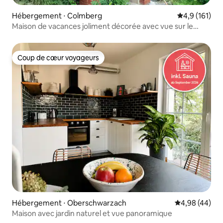
Hébergement ⋅ Colmberg
Évaluation mo
4,9 (161)
Maison de vacances joliment décorée avec vue sur le
château
Coup de cœur voyageurs
Coup de cœur voyageurs
Hébergement ⋅ Oberschwarzach
Évaluation mo
4,98 (44)
Maison avec jardin naturel et vue panoramique