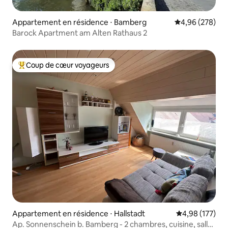
Appartement en résidence ⋅ Bamberg
Évaluation moy
4,96 (278)
Barock Apartment am Alten Rathaus 2
Coup de cœur voyageurs
Coups de cœur voyageurs les plus appréciés
Appartement en résidence ⋅ Hallstadt
Évaluation moy
4,98 (177)
Ap. Sonnenschein b. Bamberg - 2 chambres, cuisine, salle