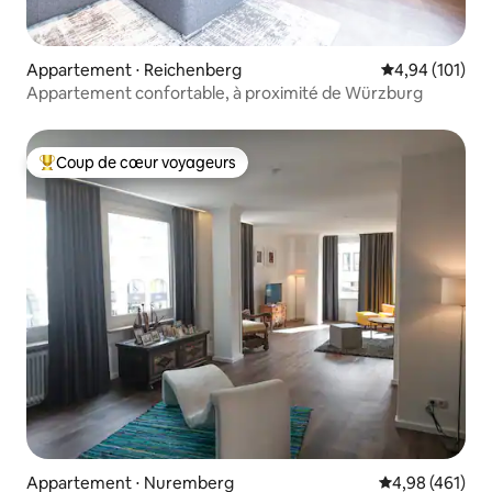
Appartement ⋅ Reichenberg
Évaluation moy
4,94 (101)
Appartement confortable, à proximité de Würzburg
Coup de cœur voyageurs
Coups de cœur voyageurs les plus appréciés
Appartement ⋅ Nuremberg
Évaluation moy
4,98 (461)