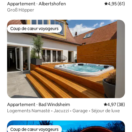
Appartement ⋅ Albertshofen
Évaluation mo
4,95 (61)
Groß Höpper
Coup de cœur voyageurs
Coup de cœur voyageurs
Appartement ⋅ Bad Windsheim
Évaluation mo
4,97 (38)
Logements Namasté • Jacuzzi • Garage • Séjour de luxe
Coup de cœur voyageurs
Coup de cœur voyageurs