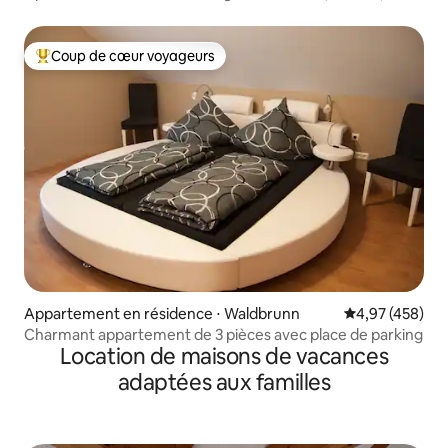
de bain
Coup de cœur voyageurs
Coups de cœur voyageurs les plus appréciés
Appartement en résidence ⋅ Waldbrunn
Évaluation moy
4,97 (458)
Charmant appartement de 3 pièces avec place de parking
Location de maisons de vacances
adaptées aux familles