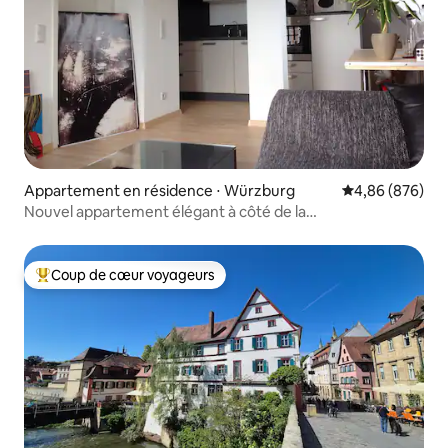
Appartement en résidence ⋅ Würzburg
Évaluation moy
4,86 (876)
Nouvel appartement élégant à côté de la
résidence/centre ville
Coup de cœur voyageurs
Coups de cœur voyageurs les plus appréciés