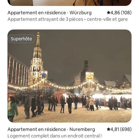
Appartement en résidence ⋅ Würzburg
Évaluation moy
4,86 (108)
Appartement attrayant de 3 pièces • centre-ville et gare
Superhôte
Superhôte
Appartement en résidence ⋅ Nuremberg
Évaluation moy
4,81 (698)
Logement complet dans un endroit central !