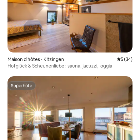
Maison d'hôtes ⋅ Kitzingen
Évaluation
5 (34)
Hofglück & Scheunenliebe : sauna, jacuzzi, loggia
Superhôte
Superhôte