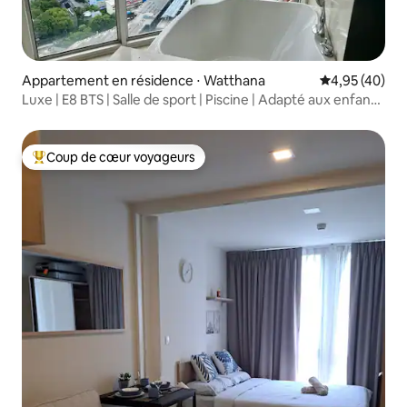
Appartement en résidence ⋅ Watthana
Évaluation mo
4,95 (40)
Luxe | E8 BTS | Salle de sport | Piscine | Adapté aux enfants
| Très haut | Grand appartement | Deux chambres et deux
salles de bains | Vue sur la rivière
Coup de cœur voyageurs
Coups de cœur voyageurs les plus appréciés