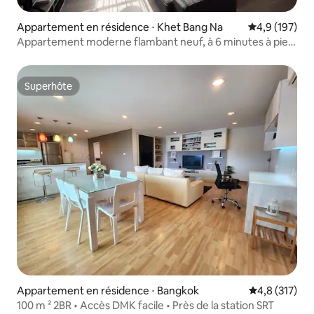
Appartement en résidence ⋅ Khet Bang Na
Évaluation mo
4,9 (197)
Appartement moderne flambant neuf, à 6 minutes à pied
du Skytrain BTS
Superhôte
Superhôte
Appartement en résidence ⋅ Bangkok
Évaluation mo
4,8 (317)
100 m ² 2BR • Accès DMK facile • Près de la station SRT