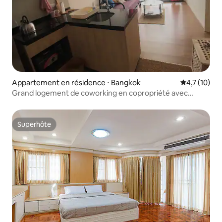
Appartement en résidence ⋅ Bangkok
Évaluation m
4,7 (10)
Grand logement de coworking en copropriété avec
installations gratuites
Superhôte
Superhôte