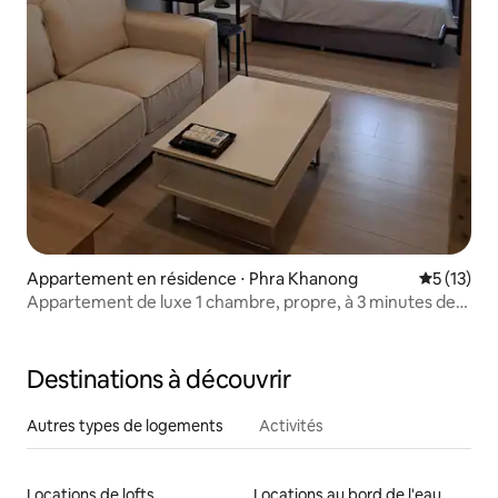
Appartement en résidence ⋅ Phra Khanong
Évaluation
5 (13)
Appartement de luxe 1 chambre, propre, à 3 minutes de
BTS OnNut/Wi-Fi rapide
Destinations à découvrir
Autres types de logements
Activités
Locations de lofts
Locations au bord de l'eau