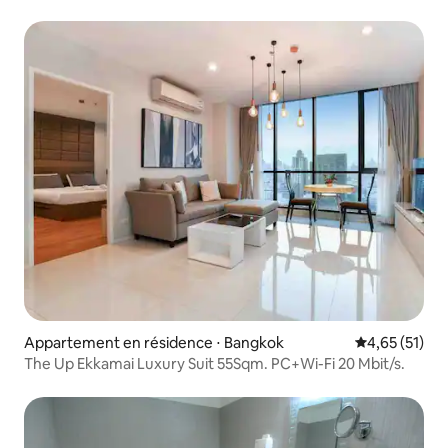
Appartement en résidence ⋅ Bangkok
Évaluation mo
4,65 (51)
The Up Ekkamai Luxury Suit 55Sqm. PC+Wi-Fi 20 Mbit/s.