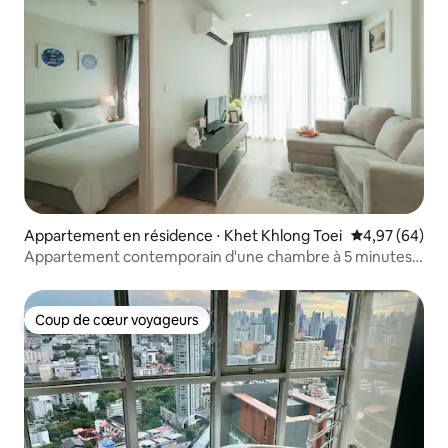
Appartement en résidence ⋅ Khet Khlong Toei
Évaluation mo
4,97 (64)
Appartement contemporain d'une chambre à 5 minutes à
pied du BTS
Coup de cœur voyageurs
Coup de cœur voyageurs