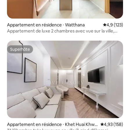
Appartement en résidence ⋅ Watthana
Évaluation mo
4,9 (123)
Appartement de luxe 2 chambres avec vue sur la ville,
30e étage | À 5 minutes de BTS Nana
Superhôte
Superhôte
Appartement en résidence ⋅ Khet Huai Khwa
Évaluation moy
4,93 (158)
ng