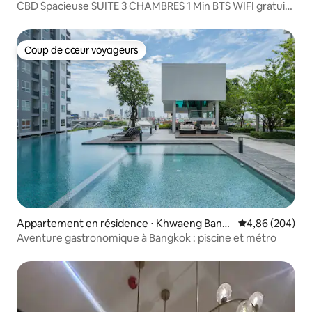
CBD Spacieuse SUITE 3 CHAMBRES 1 Min BTS WIFI gratuit
215 m²
Coup de cœur voyageurs
Coup de cœur voyageurs
Appartement en résidence ⋅ Khwaeng Bang
Évaluation moy
4,86 (204)
Kho, Khet Chom Thong,
Aventure gastronomique à Bangkok : piscine et métro