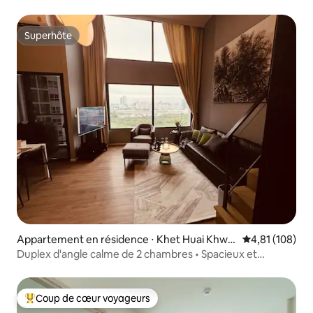
Superhôte
Superhôte
Appartement en résidence ⋅ Khet Huai Khwa
Évaluation moy
4,81 (108)
ng
Duplex d'angle calme de 2 chambres • Spacieux et
confortable
Coup de cœur voyageurs
Coups de cœur voyageurs les plus appréciés