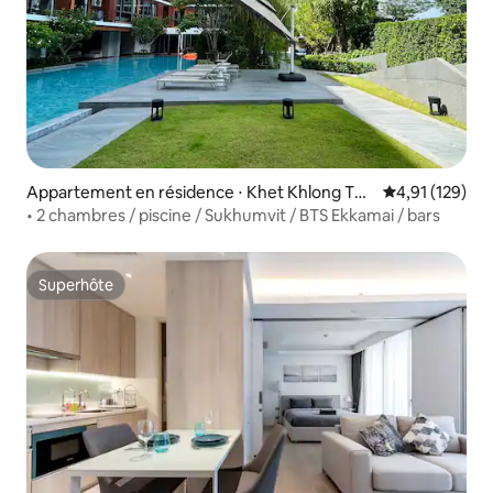
Appartement en résidence ⋅ Khet Khlong Toe
Évaluation moy
4,91 (129)
i
• 2 chambres / piscine / Sukhumvit / BTS Ekkamai / bars
Superhôte
Superhôte