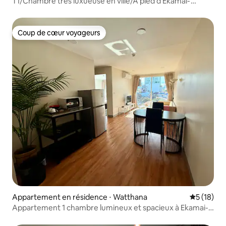
T1/Chambre très luxueuse en ville/À pied d'Ekamai-
Thonglor
Coup de cœur voyageurs
Coup de cœur voyageurs
Appartement en résidence ⋅ Watthana
Évaluation
5 (18)
Appartement 1 chambre lumineux et spacieux à Ekamai-
Thonglor