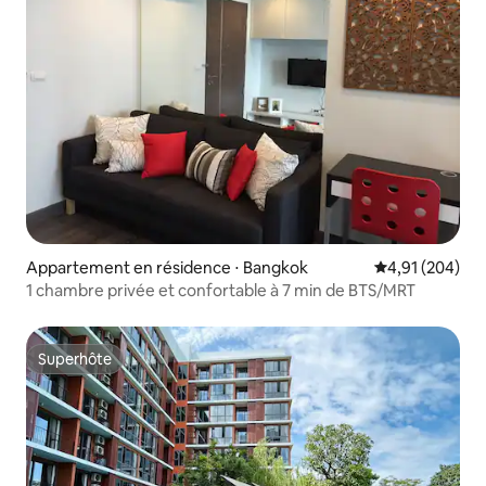
Appartement en résidence ⋅ Bangkok
Évaluation moy
4,91 (204)
1 chambre privée et confortable à 7 min de BTS/MRT
Superhôte
Superhôte