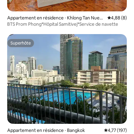
Appartement en résidence ⋅ Khlong Tan Nuea,
Évaluation m
4,88 (8)
Wattana,
BTS Prom Phong*Hôpital Samitivej*Service de navette
Superhôte
Superhôte
Appartement en résidence ⋅ Bangkok
Évaluation moy
4,77 (197)