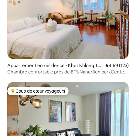
Appartement en résidence ⋅ Khet Khlong To
Évaluation moy
4,69 (123)
ei
Chambre confortable près de BTS Nana/Ben parkCenter
Bkk
Coup de cœur voyageurs
Coups de cœur voyageurs les plus appréciés