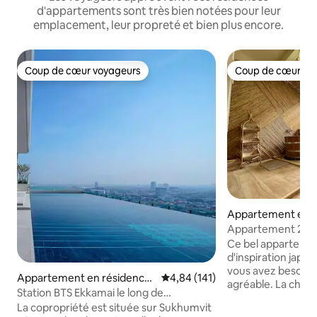
d'appartements sont très bien notées pour leur
emplacement, leur propreté et bien plus encore.
Coup de cœur voyageurs
Coup de cœur vo
Coup de cœur voyageurs
Coup de cœur vo
Appartement en r
⋅ Watthana
Appartement 2C tr
baignoire extérie
Ce bel apparteme
d'inspiration japon
vous avez besoin 
Appartement en résidence
Évaluation moyenne sur la base 
4,84 (141)
agréable. La cham
⋅ Khet Khlong Toei
Station BTS Ekkamai le long de
comprend un lit ki
Sukhumvit.Appartement haut de
La copropriété est située sur Sukhumvit
de travail personne