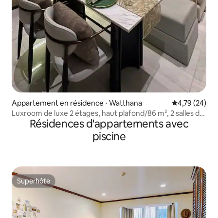
Appartement en résidence ⋅ Watthana
Évaluation mo
4,79 (24)
Luxroom de luxe 2 étages, haut plafond/86 m², 2 salles de
Résidences d'appartements avec
bain, 2 chambres/Asoke
piscine
Superhôte
Superhôte