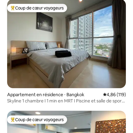
Coup de cœur voyageurs
Coups de cœur voyageurs les plus appréciés
Appartement en résidence ⋅ Bangkok
Évaluation moy
4,86 (119)
Skyline 1 chambre I 1 min en MRT I Piscine et salle de sport I
Prise en charge à l'aéroport
Coup de cœur voyageurs
Coups de cœur voyageurs les plus appréciés