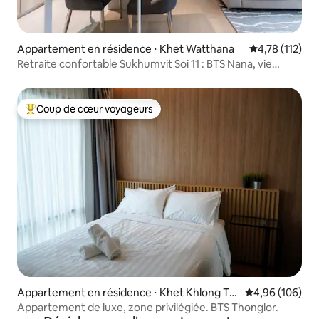
Appartement en résidence ⋅ Khet Watthana
Évaluation moy
4,78 (112)
Retraite confortable Sukhumvit Soi 11 : BTS Nana, vie
nocturne
Coup de cœur voyageurs
Coups de cœur voyageurs les plus appréciés
Appartement en résidence ⋅ Khet Khlong To
Évaluation moy
4,96 (106)
ei
Appartement de luxe, zone privilégiée. BTS Thonglor.