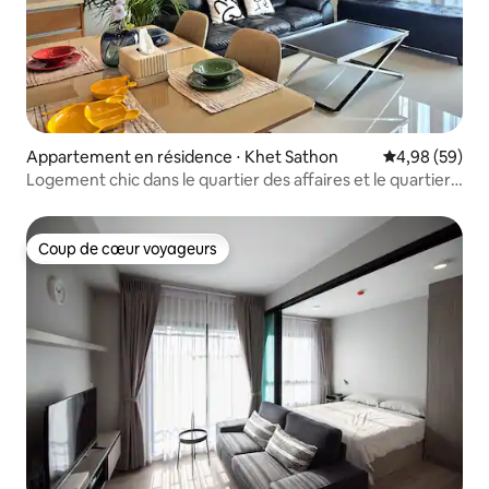
Appartement en résidence ⋅ Khet Sathon
Évaluation mo
4,98 (59)
Logement chic dans le quartier des affaires et le quartier
Prime 68 m³
Coup de cœur voyageurs
Coup de cœur voyageurs