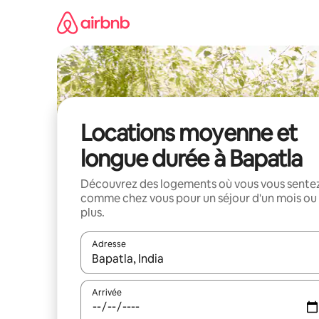
Aller
directement
au
contenu
Locations moyenne et
longue durée à Bapatla
Découvrez des logements où vous vous sente
comme chez vous pour un séjour d'un mois ou
plus.
Adresse
Lorsque les résultats s'affichent, utilisez les flèc
Arrivée