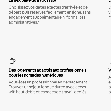
La flexibilité qu'il vous faut
L
Choisissez vos dates exactes d'arrivée et de
D
départ puis réservez facilement en ligne, sans
v
engagement supplémentaire ni formalités
m
administratives.*
Des logements adaptés aux professionnels
V
pour les nomades numériques
A
Vous êtes un professionnel en déplacement ?
e
Trouvez un séjour longue durée avec accès
p
wifi haut débit et espaces de travail dédiés.
p