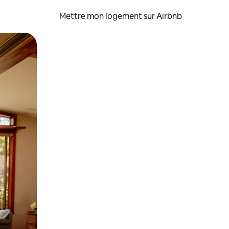
Mettre mon logement sur Airbnb
sant glisser.