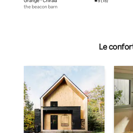
Grange ⋅ Chirala
Évaluation moyenne
5 (15)
the beacon barn
Le confor