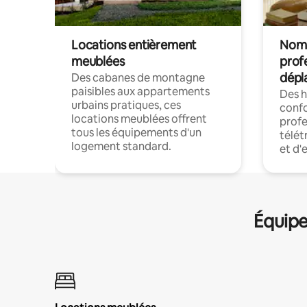
Locations entièrement
Noma
meublées
prof
dépl
Des cabanes de montagne
paisibles aux appartements
Des 
urbains pratiques, ces
confo
locations meublées offrent
profe
tous les équipements d'un
télét
logement standard.
et d'
Équipe