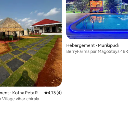
Hébergement ⋅ Murikipudi
BerryFarms par MagoStays 4BR 
près de Chirala
ent ⋅ Kotha Peta Rur
Évaluation moyenne sur la base de 4 comme
4,75 (4)
Village vihar chirala