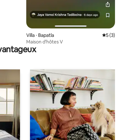
Villa ⋅ Bapatla
Évaluation moyenn
5 (3)
Maison d'hôtes V
avantageux