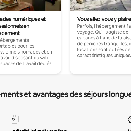
des numériques et
Vous allez vous y plaire
essionnels en
Parfois, l'hébergement fai
voyage. Qu'il s'agisse de
acement
cabanes à flanc de falais
hébergements
de péniches tranquilles, 
rtables pour les
locations sont dotées de
ssionnels nomades et en
caractéristiques uniques
ravail disposant du wifi
espaces de travail dédiés.
ments et avantages des séjours longu