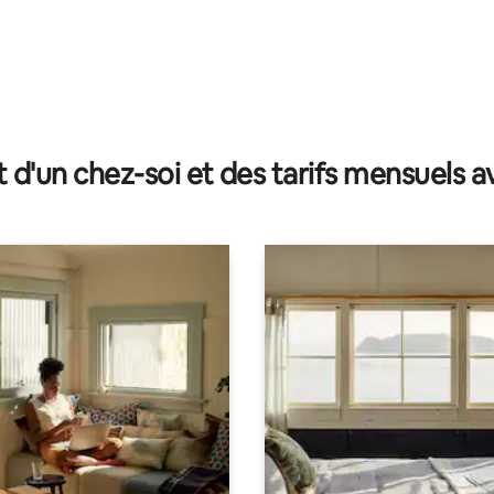
 sur la base de 15 commentaires : 5 sur 5
t d'un chez-soi et des tarifs mensuels 