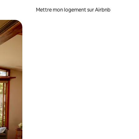
Mettre mon logement sur Airbnb
sant glisser.