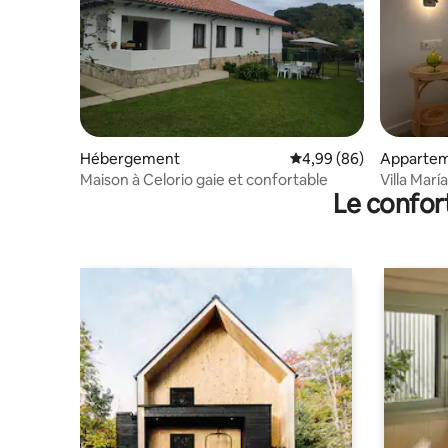
Hébergement
Évaluation moyenne sur
4,99 (86)
Apparte
Maison à Celorio gaie et confortable
Villa María
Le confor