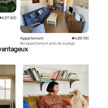
Évaluation moyenne sur la base de 60 commentaires : 4,97 sur 5
4,97 (60)
mmentaires : 5 sur 5
Appartement
Évaluation moyenne su
4,89 (19)
Bel appartement près de la plage
avantageux