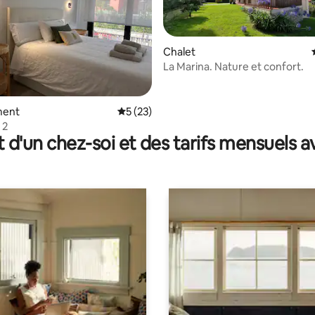
Chalet
La Marina. Nature et confort.
 la base de 86 commentaires : 4,99 sur 5
ment
Évaluation moyenne sur la base de 23 co
5 (23)
 2
t d'un chez-soi et des tarifs mensuels 