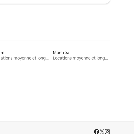
ami
Montréal
Locations moyenne et longue durée
Locations moyenne et longue durée