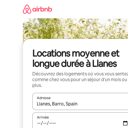
Aller
directement
au
contenu
Locations moyenne et
longue durée à Llanes
Découvrez des logements où vous vous sente
comme chez vous pour un séjour d'un mois ou
plus.
Adresse
Lorsque les résultats s'affichent, utilisez les flèc
Arrivée