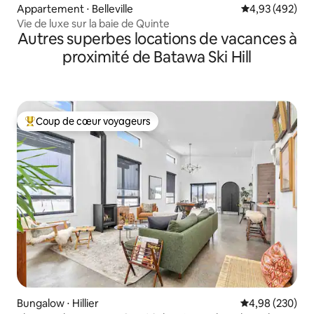
Appartement ⋅ Belleville
Évaluation moy
4,93 (492)
Vie de luxe sur la baie de Quinte
Autres superbes locations de vacances à
proximité de Batawa Ski Hill
Coup de cœur voyageurs
Coups de cœur voyageurs les plus appréciés
Bungalow ⋅ Hillier
Évaluation moy
4,98 (230)