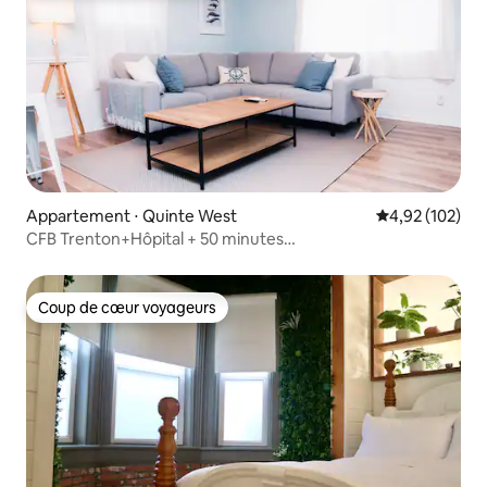
Appartement ⋅ Quinte West
Évaluation moy
4,92 (102)
CFB Trenton+Hôpital + 50 minutes
SandbanksBeach+Marina
Coup de cœur voyageurs
Coup de cœur voyageurs