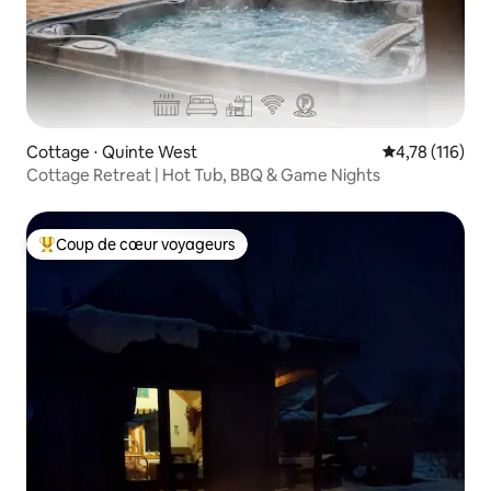
Cottage ⋅ Quinte West
Évaluation moy
4,78 (116)
Cottage Retreat | Hot Tub, BBQ & Game Nights
Coup de cœur voyageurs
Coups de cœur voyageurs les plus appréciés