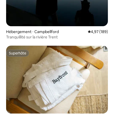
Hébergement ⋅ Campbellford
Évaluation moy
4,97 (189)
Tranquillité sur la rivière Trent
Superhôte
Superhôte