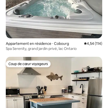
Appartement en résidence ⋅ Cobourg
Évaluation moy
4,54 (114)
Spa Serenity, grand jardin privé, lac Ontario
Coup de cœur voyageurs
Coup de cœur voyageurs