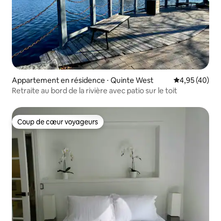
Appartement en résidence ⋅ Quinte West
Évaluation mo
4,95 (40)
Retraite au bord de la rivière avec patio sur le toit
Coup de cœur voyageurs
Coup de cœur voyageurs