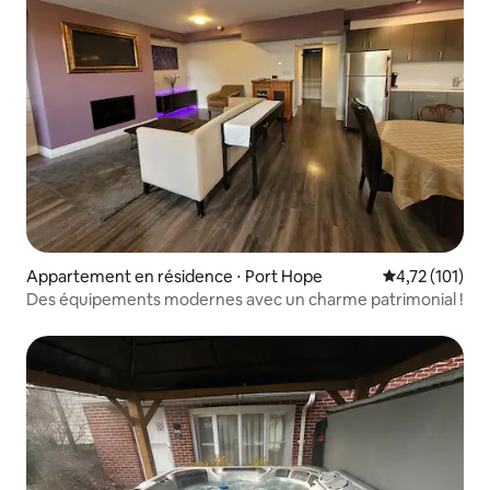
Appartement en résidence ⋅ Port Hope
Évaluation moy
4,72 (101)
Des équipements modernes avec un charme patrimonial !