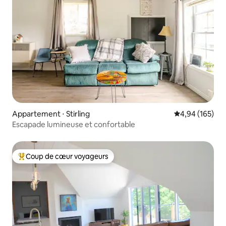
Appartement ⋅ Stirling
Évaluation moy
4,94 (165)
Escapade lumineuse et confortable
Coup de cœur voyageurs
Coups de cœur voyageurs les plus appréciés