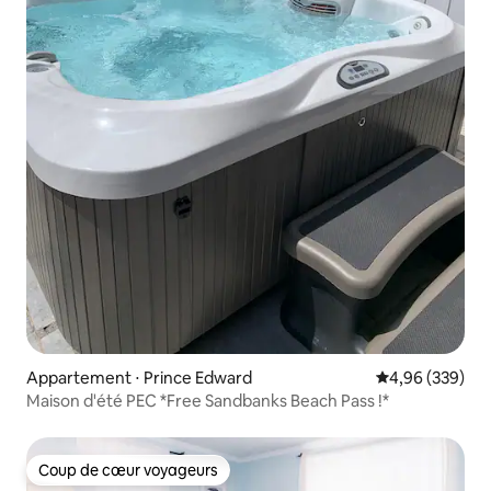
Appartement ⋅ Prince Edward
Évaluation moy
4,96 (339)
Maison d'été PEC *Free Sandbanks Beach Pass !*
Coup de cœur voyageurs
Coup de cœur voyageurs