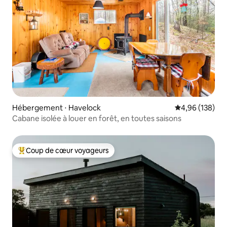
Hébergement ⋅ Havelock
Évaluation moy
4,96 (138)
Cabane isolée à louer en forêt, en toutes saisons
Coup de cœur voyageurs
Coups de cœur voyageurs les plus appréciés