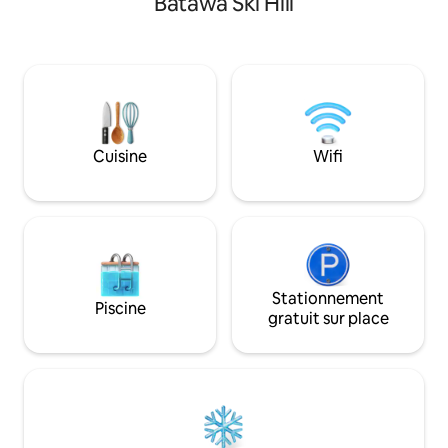
Batawa Ski Hill
Little Ben propose
ajoute chaleur et ambiance à votre
entièrement équip
séjour. Une cuisine équipée vous permet
un salon confortab
de choisir de cuisiner vos propres repas,
bois. La véritable 
de profiter de vos plats à emporter ou
se trouve à l'extér
d'une simple collation. Détendez-vous
n'êtes qu'à dix pa
en vous promenant sur les sentiers de la
de calcaire sur le lac 
propriété ou profitez simplement de la
permis ST-2019-0
vue depuis chaque fenêtre.
Cuisine
Wifi
Stationnement
Piscine
gratuit sur place