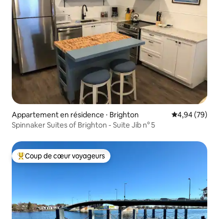
Appartement en résidence ⋅ Brighton
Évaluation mo
4,94 (79)
Spinnaker Suites of Brighton - Suite Jib n° 5
Coup de cœur voyageurs
Coups de cœur voyageurs les plus appréciés