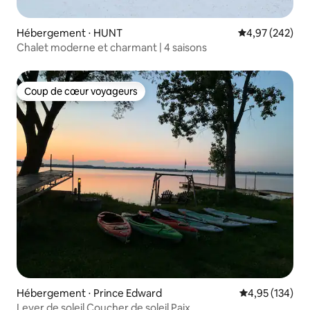
Hébergement ⋅ HUNT
Évaluation moy
4,97 (242)
Chalet moderne et charmant | 4 saisons
Coup de cœur voyageurs
Coup de cœur voyageurs
Hébergement ⋅ Prince Edward
Évaluation moy
4,95 (134)
Lever de soleil Coucher de soleil Paix