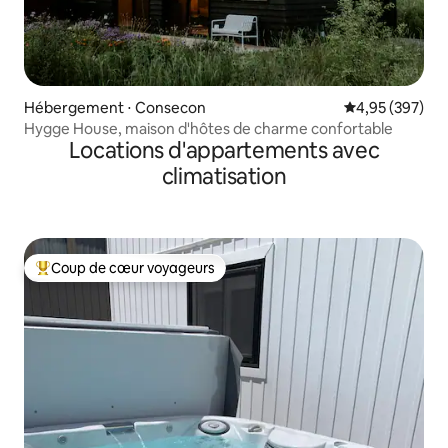
Hébergement ⋅ Consecon
Évaluation moy
4,95 (397)
Hygge House, maison d'hôtes de charme confortable
Locations d'appartements avec
climatisation
Coup de cœur voyageurs
Coups de cœur voyageurs les plus appréciés