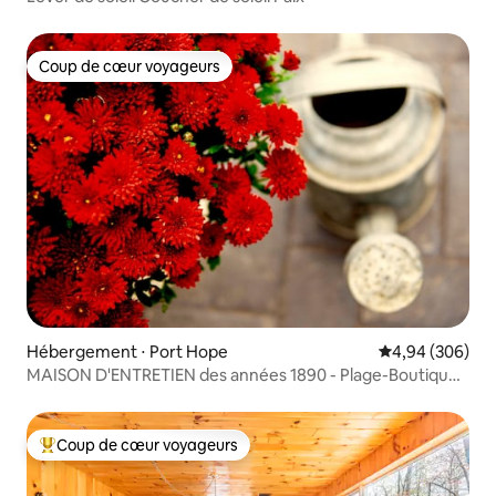
Coup de cœur voyageurs
Coup de cœur voyageurs
Hébergement ⋅ Port Hope
Évaluation moy
4,94 (306)
MAISON D'ENTRETIEN des années 1890 - Plage-Boutique-
Restaurant - LUX Retreat
Coup de cœur voyageurs
Coups de cœur voyageurs les plus appréciés