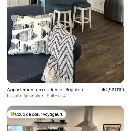
Appartement en résidence ⋅ Brighton
Évaluation moy
4,92 (110)
La suite Spinnaker - Suite n° 4
Coup de cœur voyageurs
Coups de cœur voyageurs les plus appréciés