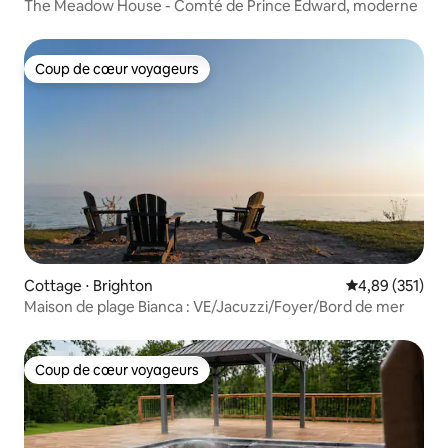
The Meadow House - Comté de Prince Edward, moderne
Coup de cœur voyageurs
Coup de cœur voyageurs
Cottage ⋅ Brighton
Évaluation moy
4,89 (351)
Maison de plage Bianca : VE/Jacuzzi/Foyer/Bord de mer
Coup de cœur voyageurs
Coup de cœur voyageurs