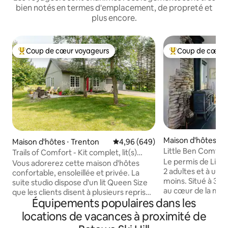
bien notés en termes d'emplacement, de propreté et
plus encore.
Coup de cœur voyageurs
Coup de cœur 
Coups de cœur voyageurs les plus appréciés
Coups de cœur vo
Maison d'hôtes ⋅ 
Maison d'hôtes ⋅ Trenton
Évaluation moyenne sur la base 
4,96 (649)
ard
Little Ben Comté 
Trails of Comfort - Kit complet, lit(s)
Le permis de Little
Queen, vin PEC
Vous adorerez cette maison d'hôtes
2 adultes et à un 
confortable, ensoleillée et privée. La
moins. Situé à 3 mètres du lac Ontario,
suite studio dispose d'un lit Queen Size
au cœur de la magn
que les clients disent à plusieurs reprises
Wellington, Little
Équipements populaires dans les
être « si confortable ». Une grande
d'une chambre en
sélection d'oreillers vous aidera à dormir
locations de vacances à proximité de
situé au cœur de la
profondément. La cheminée au chevet