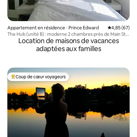
Appartement en résidence ⋅ Prince Edward
Évaluation mo
4,85 (67)
The Hub (unité B) : moderne 2 chambres près de Main St
Location de maisons de vacances
Picton
adaptées aux familles
Coup de cœur voyageurs
Coups de cœur voyageurs les plus appréciés