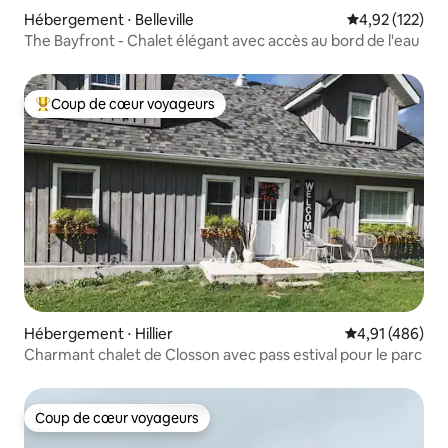
Hébergement ⋅ Belleville
Évaluation moy
4,92 (122)
The Bayfront - Chalet élégant avec accès au bord de l'eau
Coup de cœur voyageurs
Coups de cœur voyageurs les plus appréciés
Hébergement ⋅ Hillier
Évaluation moy
4,91 (486)
Charmant chalet de Closson avec pass estival pour le parc
Coup de cœur voyageurs
Coup de cœur voyageurs