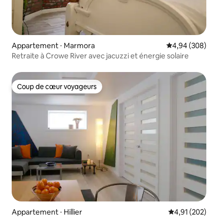
Appartement ⋅ Marmora
Évaluation moy
4,94 (308)
Retraite à Crowe River avec jacuzzi et énergie solaire
Coup de cœur voyageurs
Coup de cœur voyageurs
Appartement ⋅ Hillier
Évaluation moy
4,91 (202)