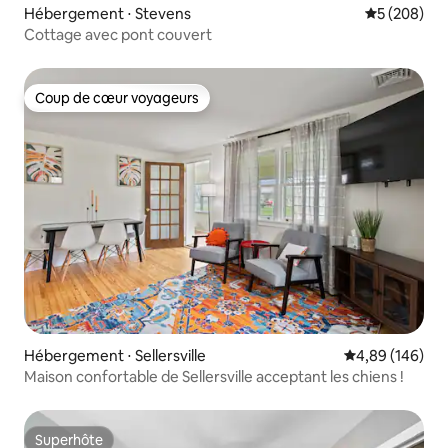
Hébergement ⋅ Stevens
Évaluation 
5 (208)
Cottage avec pont couvert
Coup de cœur voyageurs
Coup de cœur voyageurs
Hébergement ⋅ Sellersville
Évaluation moy
4,89 (146)
Maison confortable de Sellersville acceptant les chiens !
Superhôte