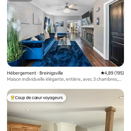
Superhôte
Hébergement ⋅ Breinigsville
Évaluation moy
4,89 (195)
Maison individuelle élégante, entière, avec 3 chambres,
1,5 salle de bain.
Coup de cœur voyageurs
Coups de cœur voyageurs les plus appréciés