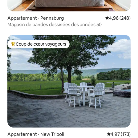
Appartement ⋅ Pennsburg
Évaluation moy
4,96 (248)
Magasin de bandes dessinées des années 50
Coup de cœur voyageurs
Coups de cœur voyageurs les plus appréciés
Appartement ⋅ New Tripoli
Évaluation moy
4,97 (173)