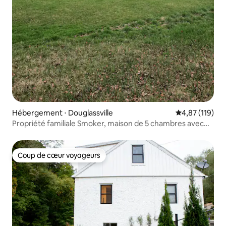
Hébergement ⋅ Douglassville
Évaluation moy
4,87 (119)
Propriété familiale Smoker, maison de 5 chambres avec
piscine creusée
Coup de cœur voyageurs
Coup de cœur voyageurs