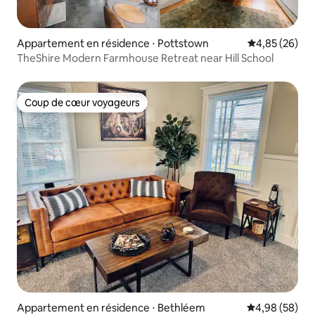
Appartement en résidence ⋅ Pottstown
Évaluation mo
4,85 (26)
TheShire Modern Farmhouse Retreat near Hill School
Coup de cœur voyageurs
Coup de cœur voyageurs
Appartement en résidence ⋅ Bethléem
Évaluation mo
4,98 (58)