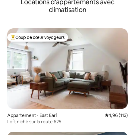
Locations d'appartements avec
climatisation
Coup de cœur voyageurs
Coups de cœur voyageurs les plus appréciés
Appartement ⋅ East Earl
Évaluation moy
4,96 (113)
Loft niché sur la route 625