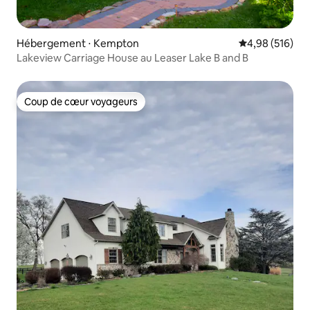
Hébergement ⋅ Kempton
Évaluation moy
4,98 (516)
Lakeview Carriage House au Leaser Lake B and B
Coup de cœur voyageurs
Coup de cœur voyageurs