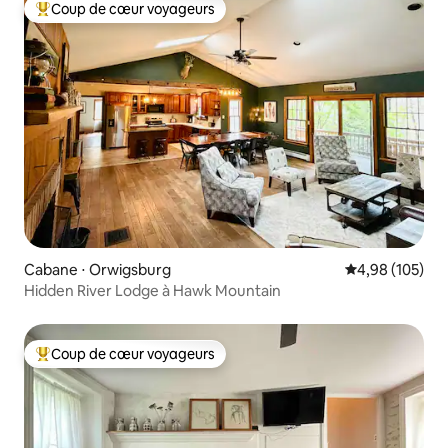
Coup de cœur voyageurs
Coups de cœur voyageurs les plus appréciés
Cabane ⋅ Orwigsburg
Évaluation moy
4,98 (105)
Hidden River Lodge à Hawk Mountain
Coup de cœur voyageurs
Coups de cœur voyageurs les plus appréciés