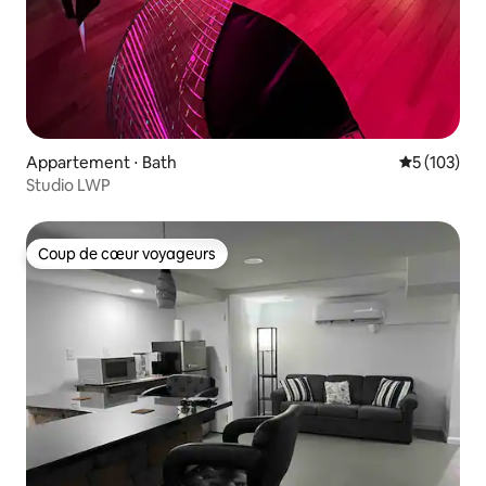
Appartement ⋅ Bath
Évaluation 
5 (103)
Studio LWP
Coup de cœur voyageurs
Coup de cœur voyageurs