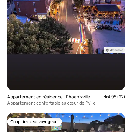
Appartement en résidence ⋅ Phoenixville
Évaluation mo
4,95 (22)
Appartement confortable au cœur de Pville
Coup de cœur voyageurs
Coup de cœur voyageurs