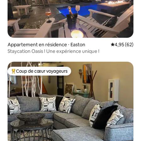
Appartement en résidence ⋅ Easton
Évaluation mo
4,95 (62)
Staycation Oasis ! Une expérience unique !
Coup de cœur voyageurs
Coups de cœur voyageurs les plus appréciés