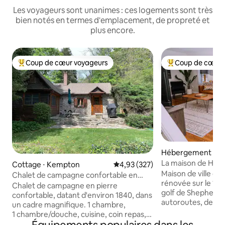
Les voyageurs sont unanimes : ces logements sont très
bien notés en termes d'emplacement, de propreté et
plus encore.
Coup de cœur voyageurs
Coup de cœur 
Coups de cœur voyageurs les plus appréciés
Coups de cœur vo
Hébergement ⋅ We
La maison de Helen
Cottage ⋅ Kempton
Évaluation moyenne sur la base 
4,93 (327)
Wescosville
Maison de ville c
Chalet de campagne confortable en
rénovée sur le 18e
pierre dans un cadre magnifique
Chalet de campagne en pierre
golf de Shepherd Hills. Très pr
confortable, datant d'environ 1840, dans
autoroutes, de Do
un cadre magnifique. 1 chambre,
Hamilton Crossings
1 chambre/douche, cuisine, coin repas,
universités locaux
salon et cheminée électrique. Étang sur