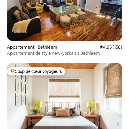
Appartement ⋅ Bethléem
Évaluation moy
4,95 (158)
Appartement de style new-yorkais à Bethléem
Coup de cœur voyageurs
Coups de cœur voyageurs les plus appréciés