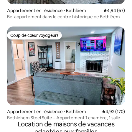
Appartement en résidence ⋅ Bethléem
Évaluation mo
4,94 (67)
Bel appartement dans le centre historique de Bethléem
Coup de cœur voyageurs
Coup de cœur voyageurs
Appartement en résidence ⋅ Bethléem
Évaluation moy
4,92 (170)
Bethlehem Steel Suite – Appartement 1 chambre, 1 salle
Location de maisons de vacances
de bain
adaptées aux familles