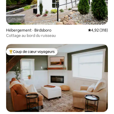
Hébergement ⋅ Birdsboro
Évaluation moy
4,92 (318)
Cottage au bord du ruisseau
Coup de cœur voyageurs
Coups de cœur voyageurs les plus appréciés