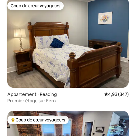
Coup de cœur voyageurs
Coup de cœur voyageurs
Appartement ⋅ Reading
Évaluation moy
4,93 (347)
Premier étage sur Fern
Coup de cœur voyageurs
Coups de cœur voyageurs les plus appréciés