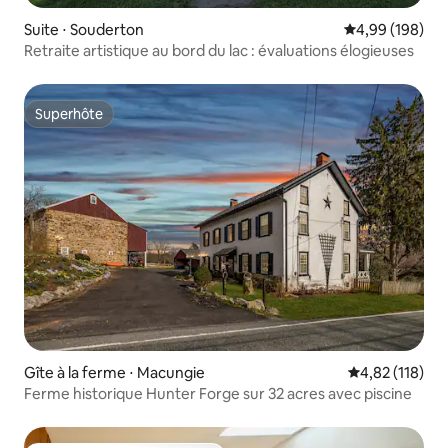
Suite ⋅ Souderton
Évaluation moy
4,99 (198)
Retraite artistique au bord du lac : évaluations élogieuses
Superhôte
Superhôte
Gîte à la ferme ⋅ Macungie
Évaluation moy
4,82 (118)
Ferme historique Hunter Forge sur 32 acres avec piscine