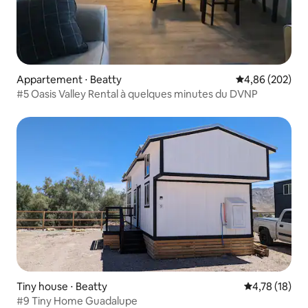
Appartement ⋅ Beatty
Évaluation moy
4,86 (202)
#5 Oasis Valley Rental à quelques minutes du DVNP
Tiny house ⋅ Beatty
Évaluation mo
4,78 (18)
#9 Tiny Home Guadalupe