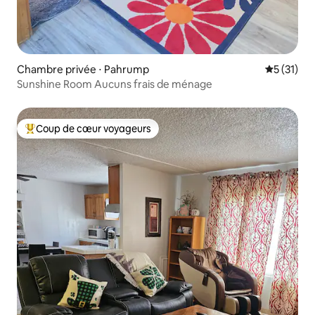
Chambre privée ⋅ Pahrump
Évaluation
5 (31)
Sunshine Room Aucuns frais de ménage
Coup de cœur voyageurs
Coups de cœur voyageurs les plus appréciés