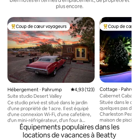
bien notés en termes d'emplacement, de propreté et
plus encore.
Coup de cœur voyageurs
Coup de cœur 
Coups de cœur voyageurs les plus appréciés
Coups de cœur vo
Cottage ⋅ Pahrum
Hébergement ⋅ Pahrump
Évaluation moyenne sur la base 
4,93 (123)
Cabernet Cabana P
Suite studio Desert Valley
DVNP
Située dans le dés
Ce studio privé est situé dans le jardin
quelques pas du v
d'une propriété de 1 acre. Il est équipé
Charleston Peak, 
d'une connexion Wi-Fi, d'une cafetière,
maison de piscine
d'un mini-réfrigérateur, d'un four à
Équipements populaires dans les
l’escapade idéale 
micro-ondes, d'un espace de travail
invités. La piscine privée et le jacuzzi de
dédié, d'une télévision connectée, d'un
locations de vacances à Beatty
ce pool house de 1
espace barbecue, d'une aire de jeux