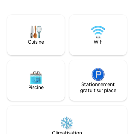
peut accueillir c
pour chiens, d'un STATIONNEMENT pour
6 personnes, offr
camping-car, d'une salle de bains avec
intérieur et extérieur. Le pool ho
douche à l'italienne et d'un lit Queen Size
situé sur un terrai
confortable. Situé à environ 60 miles à
0,6 hectare, dans 
l'ouest de Las Vegas et à 45 minutes de
haut de gamme. No
la vallée de la Mort, idéalement situé
maison principale.
entre la vaste étendue du désert de
Cuisine
Wifi
très calme, isolée e
Mojave et les majestueuses montagnes
nombreuses activ
Spring, offrant aux visiteurs une
billard, des fléchet
abondance d'aventures en plein air.
cheval, des jeux, e
Stationnement
Piscine
gratuit sur place
Climatisation