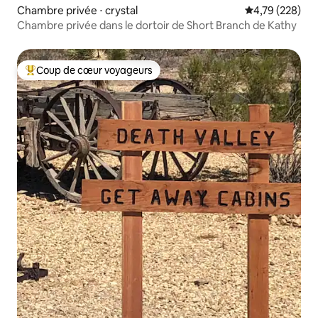
Chambre privée ⋅ crystal
Évaluation moy
4,79 (228)
Chambre privée dans le dortoir de Short Branch de Kathy
Coup de cœur voyageurs
Coups de cœur voyageurs les plus appréciés