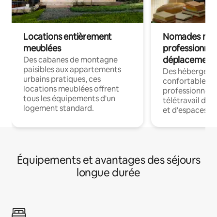
Locations entièrement
Nomades num
meublées
professionnel
déplacement
Des cabanes de montagne
paisibles aux appartements
Des hébergem
urbains pratiques, ces
confortables p
locations meublées offrent
professionnels
tous les équipements d'un
télétravail dis
logement standard.
et d'espaces de
Équipements et avantages des séjours
longue durée