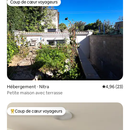
Coup de cœur voyageurs
Coup de cœur voyageurs
Hébergement ⋅ Nitra
Évaluation mo
4,96 (23)
Petite maison avec terrasse
Coup de cœur voyageurs
Coups de cœur voyageurs les plus appréciés