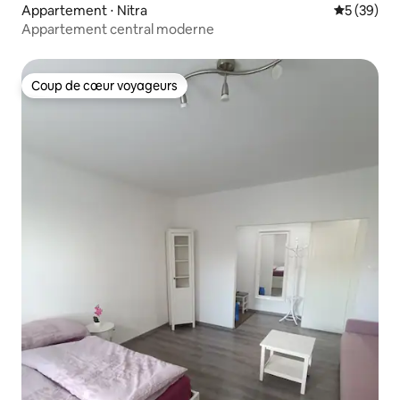
Appartement ⋅ Nitra
Évaluation
5 (39)
Appartement central moderne
Coup de cœur voyageurs
Coup de cœur voyageurs