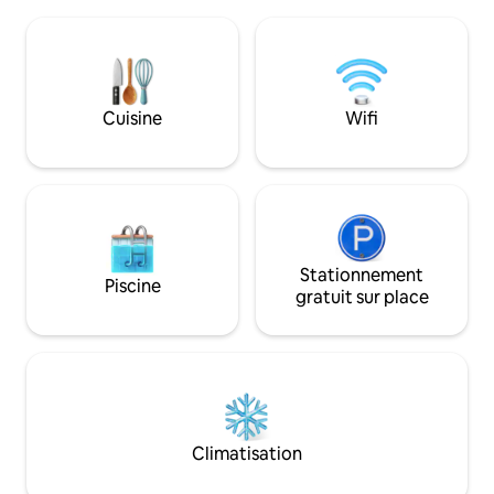
commun et est relié à l'intérieur. Veuillez
barbecue, douche extéri
utiliser le jacuzzi en groupe / sauna
grand stationneme
infrarouge / anneau de
3 voitures. La villa, rénovée par un
feu / jardin / terrasse / produits Rituals
architecte de re
Les 4 Les vélos peuvent être réservés (
l'une des 10 plus 
gratuits). En dehors de la taxe de séjour,
vacances à louer su
Cuisine
Wifi
2 € par nuit + personne sont payés sur
place.
Stationnement
Piscine
gratuit sur place
Climatisation