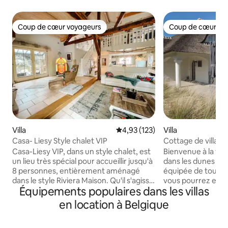
Coup de cœur voyageurs
Coup de cœur vo
Coup de cœur voyageurs
Coup de cœur vo
Villa
Évaluation moyenne sur la base 
4,93 (123)
Villa
Casa- Liesy Style chalet VIP
Cottage de village 
Villa Dune 12 pers
Casa-Liesy VIP, dans un style chalet, est
Bienvenue à la vil
un lieu très spécial pour accueillir jusqu'à
dans les dunes et 
8 personnes, entièrement aménagé
équipée de tout le 
dans le style Riviera Maison. Qu'il s'agisse
vous pourrez en p
Équipements populaires dans les villas
de la famille ou des groupes d'amis, la
saison ! Très paisible et calme, et dès qu'il
détente à l'état pur. Vous habitez dans
y a du soleil, vous 
en location à Belgique
deux logements : la suite et la maison
l'extérieur. Vue panoramique, terrasses
principale. Tout peut être utilisé en
spacieuses (avec so