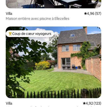
Villa
Évaluation mo
4,96 (57)
Maison entière avec piscine à Ellezelles
Coup de cœur voyageurs
Coups de cœur voyageurs les plus appréciés
Villa
Évaluation moy
4,92 (123)