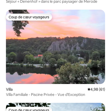
Séjour « Denenhof » dans le parc paysager de Merode
Coup de cœur voyageurs
Coup de cœur voyageurs
Villa
Évaluation mo
4,98 (61)
Villa Familiale - Piscine Privée - Vue d'Exception
Coup de cœur voyageurs