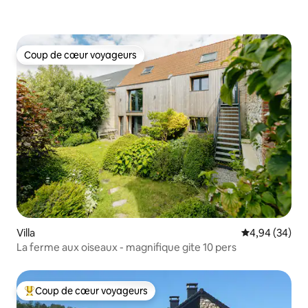
Coup de cœur voyageurs
Coup de cœur voyageurs
Villa
Évaluation mo
4,94 (34)
La ferme aux oiseaux - magnifique gite 10 pers
Coup de cœur voyageurs
Coups de cœur voyageurs les plus appréciés