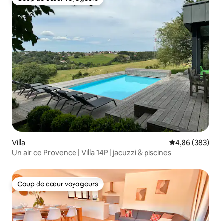
Coup de cœur voyageurs
Villa
Évaluation moy
4,86 (383)
Un air de Provence | Villa 14P | jacuzzi & piscines
Coup de cœur voyageurs
Coup de cœur voyageurs