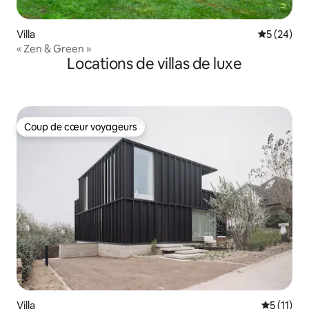
Villa
Évaluation
5 (24)
« Zen & Green »
Locations de villas de luxe
Coup de cœur voyageurs
Coup de cœur voyageurs
Villa
Évaluatio
5 (11)