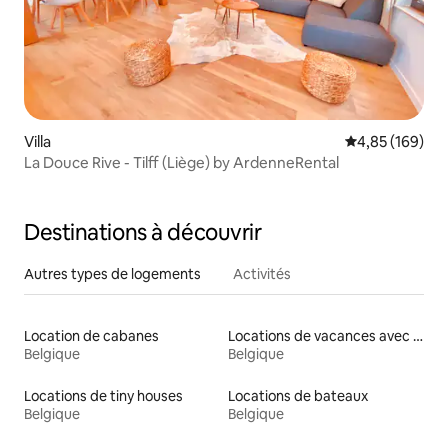
Villa
Évaluation moy
4,85 (169)
La Douce Rive - Tilff (Liège) by ArdenneRental
Destinations à découvrir
Autres types de logements
Activités
Location de cabanes
Locations de vacances avec piscine
Belgique
Belgique
Locations de tiny houses
Locations de bateaux
Belgique
Belgique