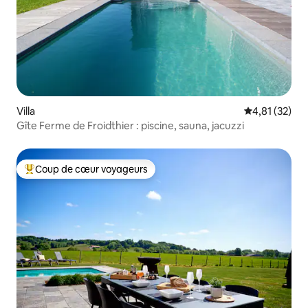
Villa
Évaluation mo
4,81 (32)
Gîte Ferme de Froidthier : piscine, sauna, jacuzzi
Coup de cœur voyageurs
Coups de cœur voyageurs les plus appréciés