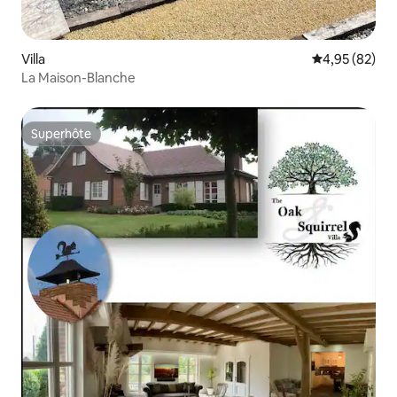
Villa
Évaluation mo
4,95 (82)
La Maison-Blanche
Superhôte
Superhôte