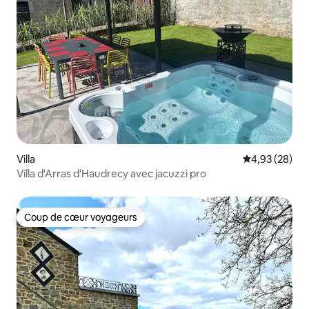
Villa
Évaluation mo
4,93 (28)
Villa d'Arras d'Haudrecy avec jacuzzi pro
Coup de cœur voyageurs
Coup de cœur voyageurs