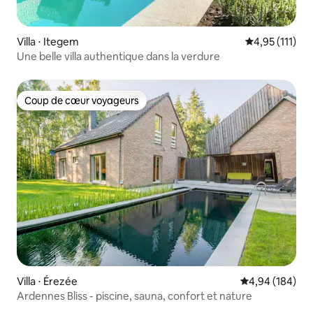
Villa ⋅ Itegem
Évaluation mo
4,95 (111)
Une belle villa authentique dans la verdure
Coup de cœur voyageurs
Coup de cœur voyageurs
Villa ⋅ Érezée
Évaluation moy
4,94 (184)
Ardennes Bliss - piscine, sauna, confort et nature