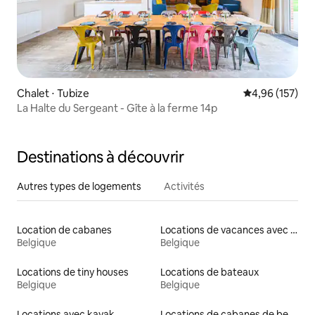
Chalet ⋅ Tubize
Évaluation moy
4,96 (157)
La Halte du Sergeant - Gîte à la ferme 14p
Destinations à découvrir
Autres types de logements
Activités
Location de cabanes
Locations de vacances avec piscine
Belgique
Belgique
Locations de tiny houses
Locations de bateaux
Belgique
Belgique
Locations avec kayak
Locations de cabanes de berger