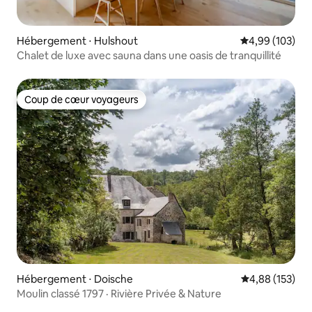
Hébergement ⋅ Hulshout
Évaluation moy
4,99 (103)
Chalet de luxe avec sauna dans une oasis de tranquillité
Coup de cœur voyageurs
Coup de cœur voyageurs
Hébergement ⋅ Doische
Évaluation moy
4,88 (153)
Moulin classé 1797 · Rivière Privée & Nature