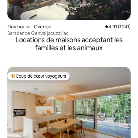
Tiny house ⋅ Overijse
Évaluation moye
4,91 (1 241)
Sarabande Genval jacuzzi lac
Locations de maisons acceptant les
familles et les animaux
Coup de cœur voyageurs
Coups de cœur voyageurs les plus appréciés