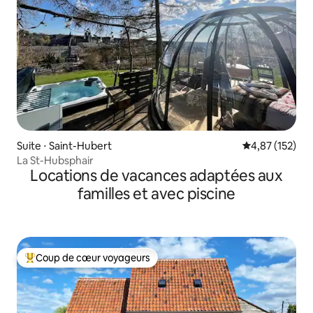
Suite ⋅ Saint-Hubert
Évaluation moy
4,87 (152)
La St-Hubsphair
Locations de vacances adaptées aux
familles et avec piscine
Coup de cœur voyageurs
Coups de cœur voyageurs les plus appréciés