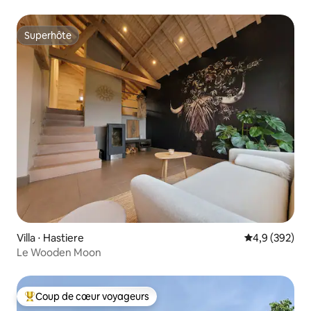
Superhôte
Superhôte
Villa ⋅ Hastiere
Évaluation mo
4,9 (392)
Le Wooden Moon
Coup de cœur voyageurs
Coups de cœur voyageurs les plus appréciés