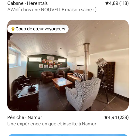
Cabane ⋅ Herentals
Évaluation moy
4,89 (118)
AWolf dans une NOUVELLE maison saine : )
Coup de cœur voyageurs
Coups de cœur voyageurs les plus appréciés
Péniche ⋅ Namur
Évaluation moy
4,94 (238)
Une expérience unique et insolite à Namur