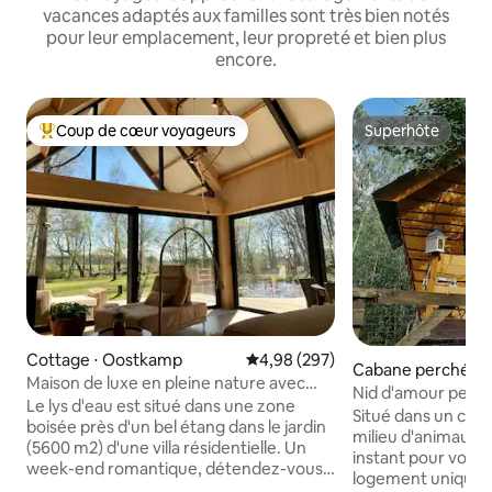
vacances adaptés aux familles sont très bien notés
pour leur emplacement, leur propreté et bien plus
encore.
Coup de cœur voyageurs
Superhôte
Coups de cœur voyageurs les plus appréciés
Superhôte
Cottage ⋅ Oostkamp
Évaluation moyenne sur la base 
4,98 (297)
Cabane perchée 
Maison de luxe en pleine nature avec
Nid d'amour perch
espace bien-être près d'un étang
Le lys d'eau est situé dans une zone
Luxueux
Situé dans un cadre
boisée près d'un bel étang dans le jardin
milieu d'animaux,la
(5600 m2) d'une villa résidentielle. Un
instant pour vous f
week-end romantique, détendez-vous
logement unique t
et vivez le silence sur notre terrasse