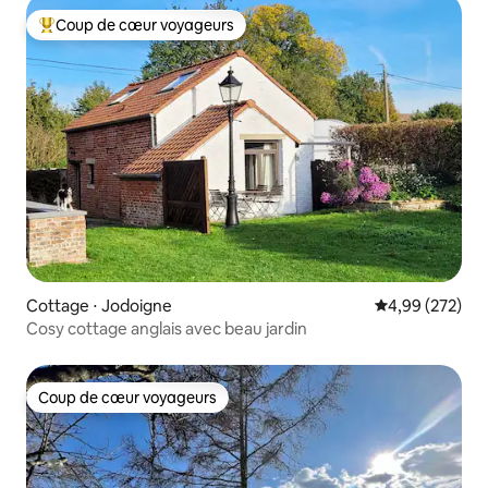
Coup de cœur voyageurs
Coups de cœur voyageurs les plus appréciés
Cottage ⋅ Jodoigne
Évaluation moy
4,99 (272)
Cosy cottage anglais avec beau jardin
Coup de cœur voyageurs
Coup de cœur voyageurs