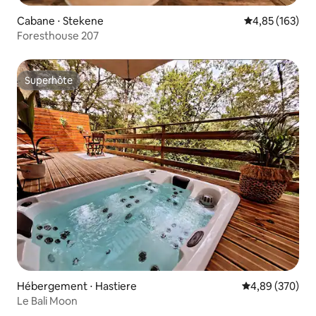
Cabane ⋅ Stekene
Évaluation moy
4,85 (163)
Foresthouse 207
Superhôte
Superhôte
Hébergement ⋅ Hastiere
Évaluation moy
4,89 (370)
Le Bali Moon