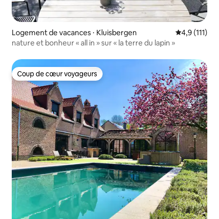
Logement de vacances ⋅ Kluisbergen
Évaluation m
4,9 (111)
nature et bonheur « all in » sur « la terre du lapin »
Coup de cœur voyageurs
Coup de cœur voyageurs