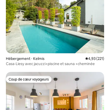
Hébergement ⋅ Kelmis
Évaluation moy
4,93 (221)
Casa-Liesy avec jacuzzi+piscine et sauna +cheminée
Coup de cœur voyageurs
Coup de cœur voyageurs