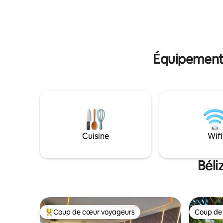
groupe d'
immobilier. Suzie's Hilltop Villas est votre
entièreme
maison loin de chez vous pour votre
départ id
prochaine escapade ou vos vacances
barrière d
aventureuses.
vie décont
Équipements
Cuisine
Wifi
Béli
Coup de cœur voyageurs
Coup de
Coups de cœur voyageurs les plus appréciés
Coup de