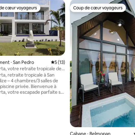
de cœur voyageurs
Coup de cœur voyageurs
 cœur voyageurs les plus appréciés
Coup de cœur voyageurs
 la base de 214 commentaires : 4,95 sur 5
ent ⋅ San Pedro
Évaluation moyenne sur la base de 13 co
5 (13)
ta, votre retraite tropicale de
ta, retraite tropicale à San
lize – 4 chambres/3 salles de
 piscine privée. Bienvenue à
rta, votre escapade parfaite sur
chée à 3,5 miles au sud de San
bergris Caye, cette spacieuse
 vacances de 4 chambres et
e bains avec vue sur la plage
élange idéal de confort, de
é et de charme caribéen. Que
giez en famille ou avec un
Cabane ⋅ Belmopan