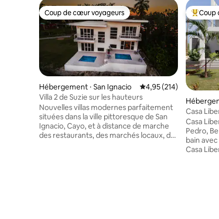
Coup de cœur voyageurs
Coup 
Coup de cœur voyageurs
Coups de
Hébergement ⋅ San Ignacio
Évaluation moyenne sur
4,95 (214)
Villa 2 de Suzie sur les hauteurs
Hébergem
Nouvelles villas modernes parfaitement
Casa Liber
situées dans la ville pittoresque de San
luxe
Casa Liber
Ignacio, Cayo, et à distance de marche
Pedro, Be
des restaurants, des marchés locaux, du
bain avec
Princess Casino et du Running W
Casa Libe
Steakhouse. Détendez-vous et
l'île ! Ni
rafraîchissez-vous dans votre piscine
Pedro, Am
privée avec vue sur les montagnes
maison de
mayas et la vallée de la rivière Macal. Le
3 salles d
temple maya de Xunantunich se trouve à
offre le m
10 min en voiture. Des excursions à Tikal
commodit
et aux grottes ATM peuvent être
vous voya
organisées par notre gestionnaire