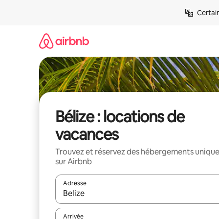
Aller
Certai
directement
au
contenu
Bélize : locations de
vacances
Trouvez et réservez des hébergements uniqu
sur Airbnb
Adresse
Lorsque les résultats s'affichent, utilisez les flèc
Arrivée