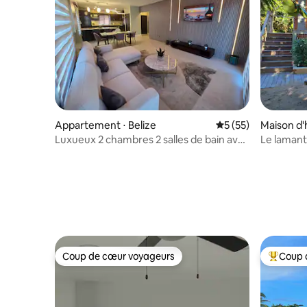
Appartement ⋅ Belize
Évaluation moyenne
5 (55)
Maison d'
Luxueux 2 chambres 2 salles de bain avec
Le lamant
piscine - Apt 200
Coup de cœur voyageurs
Coup 
Coup de cœur voyageurs
Coups de