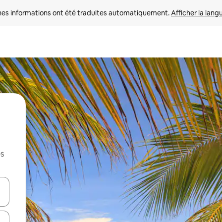
nes informations ont été traduites automatiquement. 
Afficher la lang
es
hes vers le haut et vers le bas pour les parcourir ou en appuyant et en fai