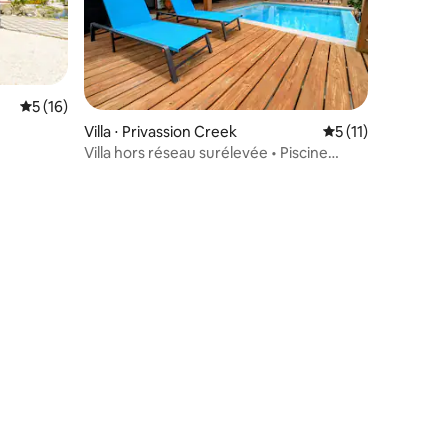
Évaluation moyenne sur la base de 16 commentaires : 5 sur 5
5 (16)
Villa ⋅ Privassion Creek
Évaluation moyenn
5 (11)
uviale
Villa hors réseau surélevée • Piscine
privée • Cascade
mmentaires : 5 sur 5