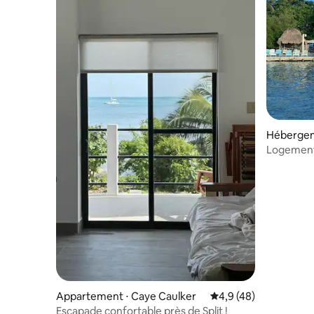
Hébergem
Logement
du soleil 
Appartement ⋅ Caye Caulker
Évaluation moyenne s
4,9 (48)
Escapade confortable près de Split !