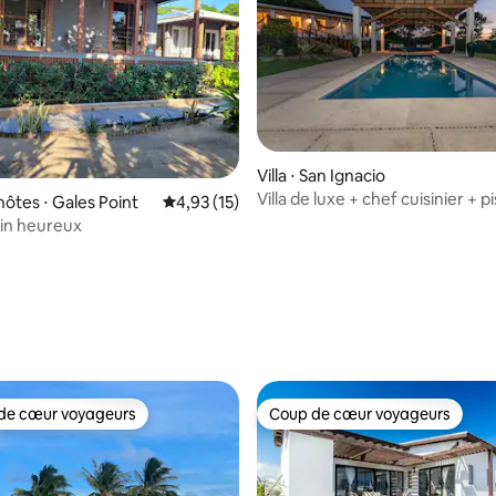
Villa ⋅ San Ignacio
Villa de luxe + chef cuisinier + p
 sur la base de 55 commentaires : 5 sur 5
hôtes ⋅ Gales Point
Évaluation moyenne sur la base de 15 comme
4,93 (15)
beaux jardins
in heureux
de cœur voyageurs
Coup de cœur voyageurs
 cœur voyageurs les plus appréciés
Coup de cœur voyageurs