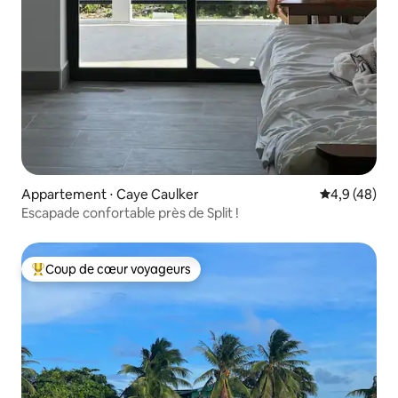
Appartement ⋅ Caye Caulker
Évaluation m
4,9 (48)
Escapade confortable près de Split !
Coup de cœur voyageurs
Coups de cœur voyageurs les plus appréciés