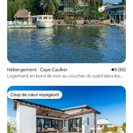
Hébergement ⋅ Caye Caulker
Évaluation
5 (65)
Logement en bord de mer au coucher du soleil dans les
Caraïbes
Coup de cœur voyageurs
Coup de cœur voyageurs