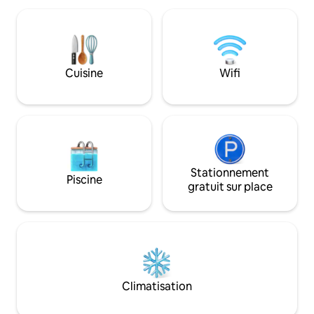
à 10 min en voiture. Des excursions à
commodité et de 
Tikal et aux grottes ATM peuvent être
vous voyagiez en f
organisées par notre gestionnaire
groupe d'amis, cet
immobilier. Suzie's Hilltop Villas est votre
entièrement équip
maison loin de chez vous pour votre
départ idéal pour 
prochaine escapade ou vos vacances
Cuisine
Wifi
barrière de corail d
aventureuses.
vie décontracté de 
Stationnement
Piscine
gratuit sur place
Climatisation