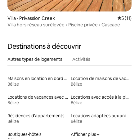
Villa ⋅ Privassion Creek
Évaluatio
5 (11)
Villa hors réseau surélevée • Piscine privée • Cascade
Destinations à découvrir
Autres types de logements
Activités
Maisons en location en bord de mer
Location de maisons de vacances
Bélize
Bélize
Locations de vacances avec piscine
Locations avec accès à la plage
Bélize
Bélize
Résidences d'appartements en bord de mer
Locations adaptées aux animaux
Bélize
Bélize
Boutiques-hôtels
Afficher plus