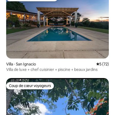
Villa ⋅ San Ignacio
Évaluation
5 (72)
Villa de luxe + chef cuisinier + piscine + beaux jardins
Coup de cœur voyageurs
Coup de cœur voyageurs