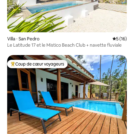
Villa ⋅ San Pedro
Évaluation
5 (16)
Le Latitude 17 et le Mistico Beach Club + navette fluviale
Coup de cœur voyageurs
Coups de cœur voyageurs les plus appréciés