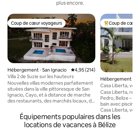
plus encore.
Coup de cœur voyageurs
Coup de cœur 
Coup de cœur voyageurs
Coups de cœur vo
Hébergement ⋅ San Ignacio
Évaluation moyenne sur la base 
4,95 (214)
Villa 2 de Suzie sur les hauteurs
Hébergement ⋅ Sa
Nouvelles villas modernes parfaitement
Casa Liberta, votre
situées dans la ville pittoresque de San
luxe
Casa Liberta, retra
Ignacio, Cayo, et à distance de marche
Pedro, Belize – 4 
des restaurants, des marchés locaux, du
bain avec piscine 
Princess Casino et du Running W
Casa Liberta, votr
Steakhouse. Détendez-vous et
Équipements populaires dans les
sur l'île ! Nichée à
rafraîchissez-vous dans votre piscine
Pedro, Ambergris 
locations de vacances à Bélize
privée avec vue sur les montagnes
maison de vacanc
mayas et la vallée de la rivière Macal. Le
3 salles de bains a
temple maya de Xunantunich se trouve
offre le mélange i