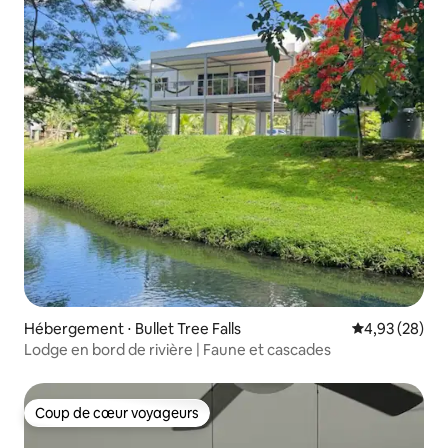
Hébergement ⋅ Bullet Tree Falls
Évaluation mo
4,93 (28)
Lodge en bord de rivière | Faune et cascades
Coup de cœur voyageurs
Coup de cœur voyageurs