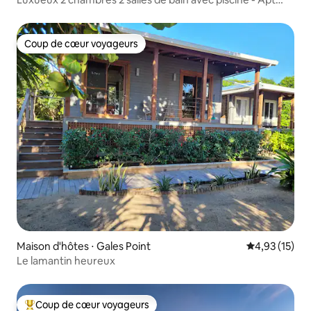
200
Coup de cœur voyageurs
Coup de cœur voyageurs
Maison d'hôtes ⋅ Gales Point
Évaluation mo
4,93 (15)
Le lamantin heureux
Coup de cœur voyageurs
Coups de cœur voyageurs les plus appréciés