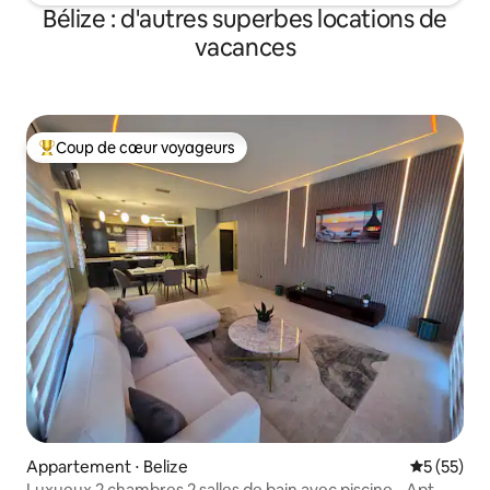
Bélize : d'autres superbes locations de
vacances
Coup de cœur voyageurs
Coups de cœur voyageurs les plus appréciés
Appartement ⋅ Belize
Évaluation
5 (55)
Luxueux 2 chambres 2 salles de bain avec piscine - Apt