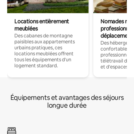
Locations entièrement
Nomades num
meublées
professionnel
déplacement
Des cabanes de montagne
paisibles aux appartements
Des hébergem
urbains pratiques, ces
confortables p
locations meublées offrent
professionnels
tous les équipements d'un
télétravail dis
logement standard.
et d'espaces de
Équipements et avantages des séjours
longue durée