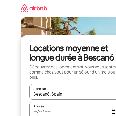
Aller
directement
au
contenu
Locations moyenne et
longue durée à Bescanó
Découvrez des logements où vous vous sente
comme chez vous pour un séjour d'un mois ou
plus.
Adresse
Lorsque les résultats s'affichent, utilisez les flèc
Arrivée