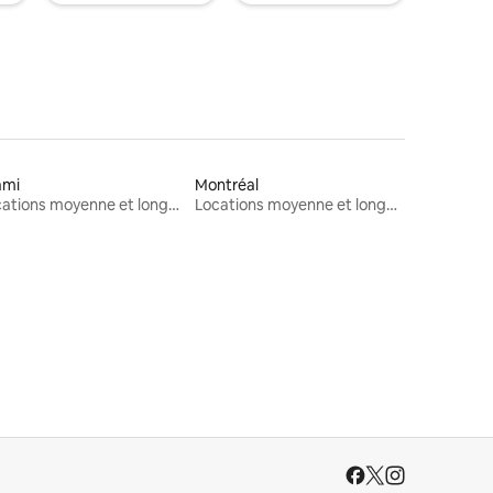
ami
Montréal
Locations moyenne et longue durée
Locations moyenne et longue durée