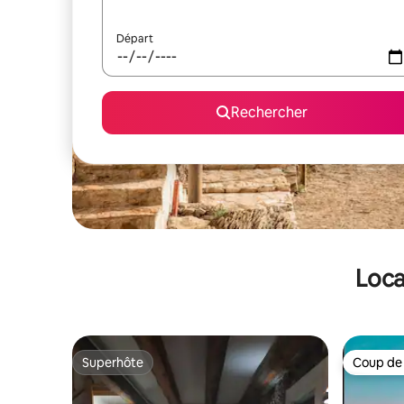
Départ
Rechercher
Loca
Superhôte
Coup de
Superhôte
Coup de