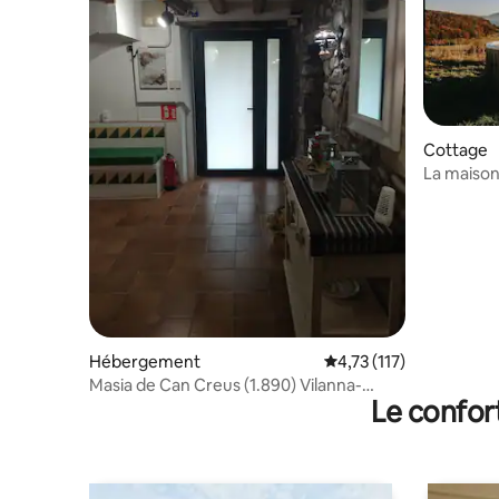
Cottage
La maison 
Hébergement
Évaluation moyenne sur
4,73 (117)
Masia de Can Creus (1.890) Vilanna-
Le confor
Bescanó