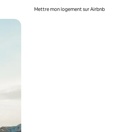
Mettre mon logement sur Airbnb
sant glisser.