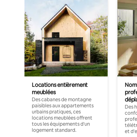
Locations entièrement
Noma
meublées
prof
dépl
Des cabanes de montagne
paisibles aux appartements
Des 
urbains pratiques, ces
confo
locations meublées offrent
profe
tous les équipements d'un
télét
logement standard.
et d'