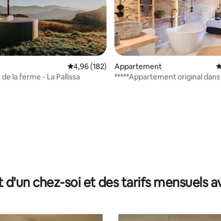
Évaluation moyenne sur la base de 182 commen
4,96 (182)
Appartement
É
de la ferme - La Pallissa
*****Appartement original dans
Street.
 la base de 117 commentaires : 4,73 sur 5
t d'un chez-soi et des tarifs mensuels 