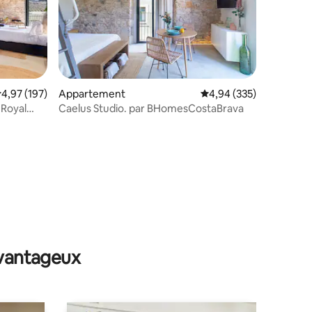
taires : 4,96 sur 5
valuation moyenne sur la base de 197 commentaires : 4,97 sur 5
4,97 (197)
Appartement
Évaluation moyenne sur
4,94 (335)
 Royal
Caelus Studio. par BHomesCostaBrava
avantageux