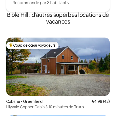
Recommandé par 3 habitants
Bible Hill : d'autres superbes locations de
vacances
Coup de cœur voyageurs
Coups de cœur voyageurs les plus appréciés
Cabane ⋅ Greenfield
Évaluation mo
4,98 (42)
Lilyvale Copper Cabin à 10 minutes de Truro