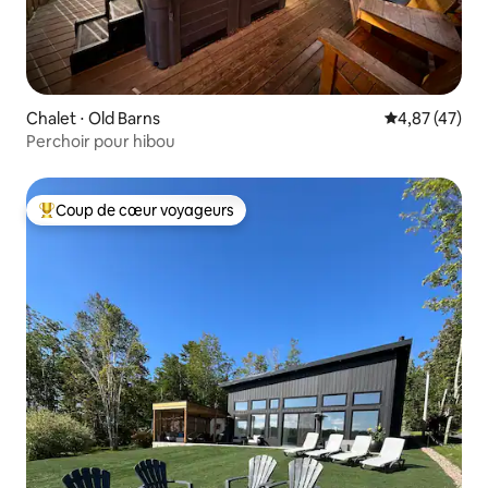
Chalet ⋅ Old Barns
Évaluation mo
4,87 (47)
Perchoir pour hibou
Coup de cœur voyageurs
Coups de cœur voyageurs les plus appréciés