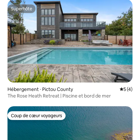
Superhôte
Superhôte
Hébergement ⋅ Pictou County
Évaluatio
5 (4)
The Rose Heath Retreat | Piscine et bord de mer
Coup de cœur voyageurs
Coup de cœur voyageurs