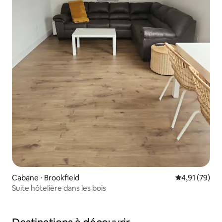
Cabane ⋅ Brookfield
Évaluation mo
4,91 (79)
Suite hôtelière dans les bois