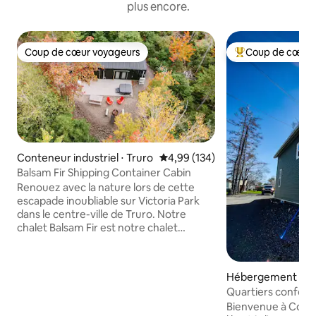
plus encore.
Coup de cœur voyageurs
Coup de cœur 
Coup de cœur voyageurs
Coups de cœur vo
Conteneur industriel ⋅ Truro
Évaluation moyenne sur la base 
4,99 (134)
Balsam Fir Shipping Container Cabin
Renouez avec la nature lors de cette
escapade inoubliable sur Victoria Park
dans le centre-ville de Truro. Notre
chalet Balsam Fir est notre chalet
accessible et sans barrière pour ceux qui
ont des problèmes de communication
ou des personnes à la recherche de plus
Hébergement ⋅ Tr
d'espace dans le chalet. Il y a un lit queen
Quartiers conforta
dans cette cabane, une grande salle de
à Bible Hill Truro
Bienvenue à Cozy Q ! Profitez
bain, une petite kitchenette et un