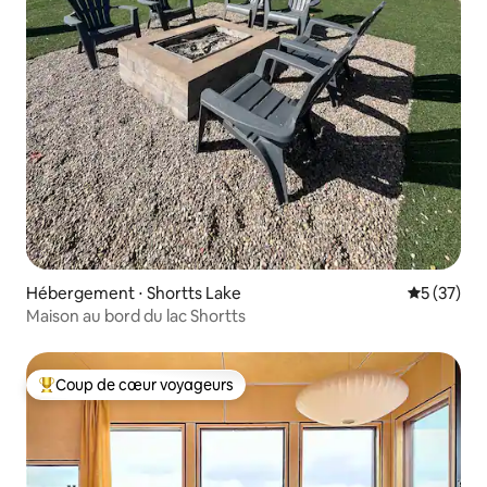
Hébergement ⋅ Shortts Lake
Évaluation
5 (37)
Maison au bord du lac Shortts
Coup de cœur voyageurs
Coups de cœur voyageurs les plus appréciés