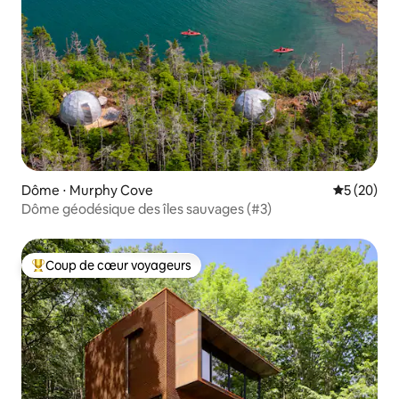
Dôme ⋅ Murphy Cove
Évaluation
5 (20)
Dôme géodésique des îles sauvages (#3)
Coup de cœur voyageurs
Coups de cœur voyageurs les plus appréciés