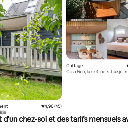
 la base de 42 commentaires : 4,86 sur 5
Cottage
Casa Fico, luxe 4-pers. huisje m
hottub/jacuzzi
ment
Évaluation moyenne sur la base de 45 comme
4,96 (45)
isje
t d'un chez-soi et des tarifs mensuels 