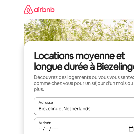
Aller
directement
au
contenu
Locations moyenne et
longue durée à Biezeling
Découvrez des logements où vous vous sente
comme chez vous pour un séjour d'un mois ou
plus.
Adresse
Lorsque les résultats s'affichent, utilisez les flèc
Arrivée