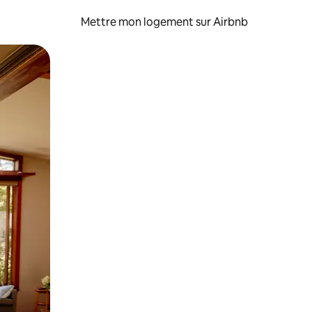
Mettre mon logement sur Airbnb
sant glisser.