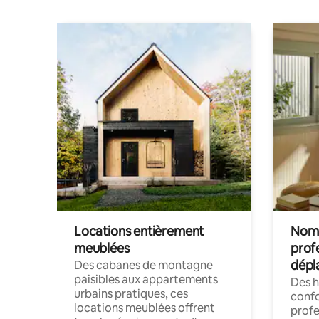
Locations entièrement
Noma
meublées
prof
dépl
Des cabanes de montagne
paisibles aux appartements
Des 
urbains pratiques, ces
confo
locations meublées offrent
profe