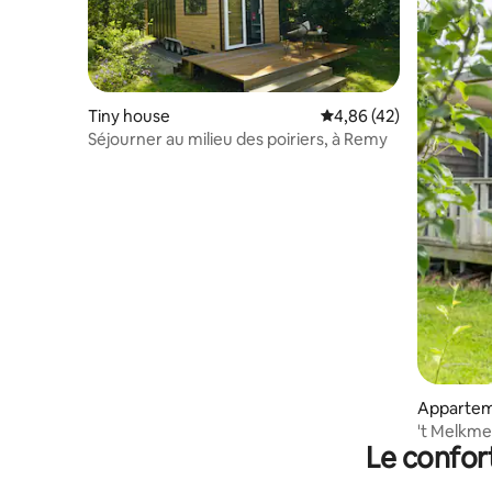
Tiny house
Évaluation moyenne sur
4,86 (42)
Séjourner au milieu des poiriers, à Remy
Apparte
't Melkme
Le confor