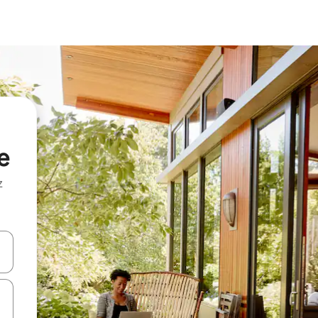
e
z
hes vers le haut et vers le bas pour les parcourir ou en appuyant et en fai