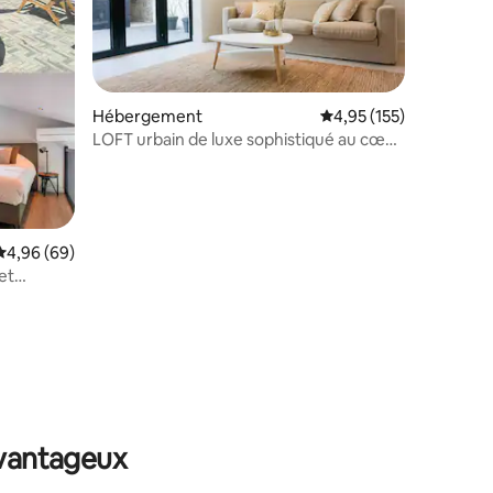
Hébergement
Évaluation moyenne sur
4,95 (155)
LOFT urbain de luxe sophistiqué au cœur
de la ville
Évaluation moyenne sur la base de 69 commentaires : 4,96 sur 5
4,96 (69)
et
ntaires : 4,96 sur 5
avantageux