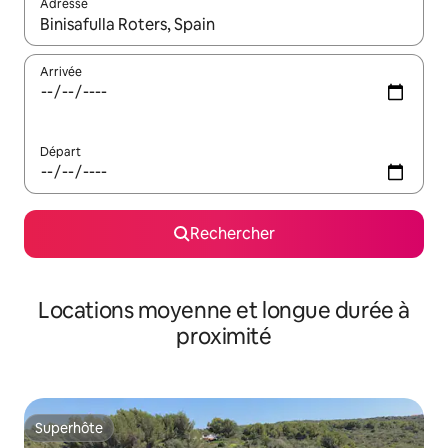
Adresse
Lorsque les résultats s'affichent, utilisez les flèches vers le hau
Arrivée
Départ
Rechercher
Locations moyenne et longue durée à
proximité
Superhôte
Superhôte