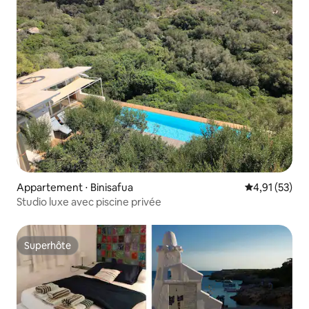
Appartement ⋅ Binisafua
Évaluation mo
4,91 (53)
Studio luxe avec piscine privée
Superhôte
Superhôte