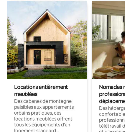
Locations entièrement
Nomades num
meublées
professionnel
déplacement
Des cabanes de montagne
paisibles aux appartements
Des hébergem
urbains pratiques, ces
confortables p
locations meublées offrent
professionnels
tous les équipements d'un
télétravail dis
logement standard.
et d'espaces de