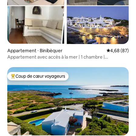
Appartement ⋅ Binibèquer
Évaluation mo
4,68 (87)
Appartement avec accès à la mer | 1 chambre |
Climatisation | Terrasse
Coup de cœur voyageurs
Coups de cœur voyageurs les plus appréciés