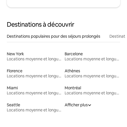
Destinations à découvrir
Destinations populaires pour des séjours prolongés
Destinati
New York
Barcelone
Locations moyenne et longue durée
Locations moyenne et longue durée
Florence
Athènes
Locations moyenne et longue durée
Locations moyenne et longue durée
Miami
Montréal
Locations moyenne et longue durée
Locations moyenne et longue durée
Seattle
Afficher plus
Locations moyenne et longue durée