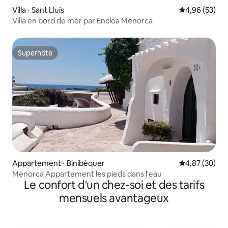
Villa ⋅ Sant Lluís
Évaluation mo
4,96 (53)
Villa en bord de mer par Encloa Menorca
Superhôte
Superhôte
Appartement ⋅ Binibèquer
Évaluation mo
4,87 (30)
Menorca Appartement les pieds dans l'eau
Le confort d'un chez-soi et des tarifs
mensuels avantageux