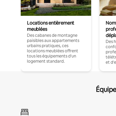
Locations entièrement
Noma
meublées
prof
dépl
Des cabanes de montagne
paisibles aux appartements
Des 
urbains pratiques, ces
confo
locations meublées offrent
profe
tous les équipements d'un
télét
logement standard.
et d'
Équipe