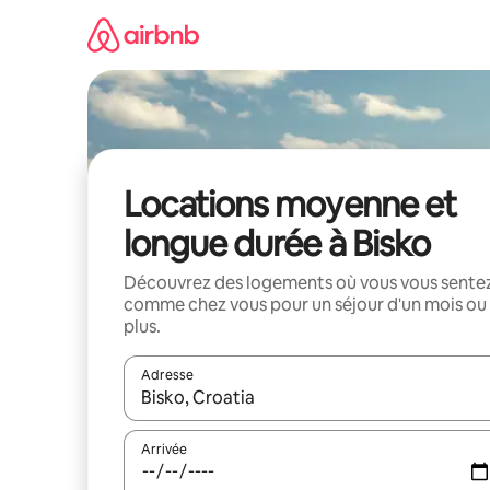
Aller
directement
au
contenu
Locations moyenne et
longue durée à Bisko
Découvrez des logements où vous vous sente
comme chez vous pour un séjour d'un mois ou
plus.
Adresse
Lorsque les résultats s'affichent, utilisez les flèc
Arrivée