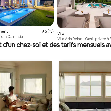
ment
Évaluation moyenne sur la base de 13 co
5 (13)
 sur la base de 21 commentaires : 5 sur 5
Villa
idiem Dalmatia
Villa Aria Relax – Oasis privée à 
t d'un chez-soi et des tarifs mensuels 