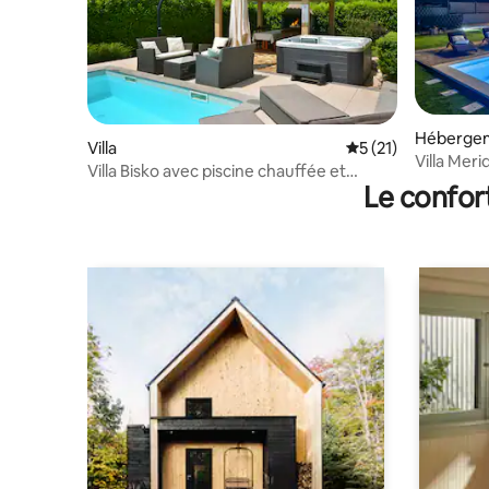
Héberge
Villa
Évaluation moyenne
5 (21)
Villa Mer
Villa Bisko avec piscine chauffée et
Le confor
jacuzzi