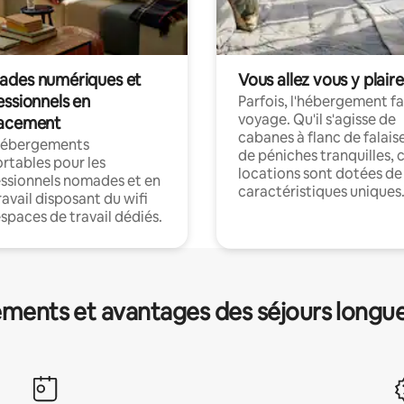
des numériques et
Vous allez vous y plaire
essionnels en
Parfois, l'hébergement fai
voyage. Qu'il s'agisse de
acement
cabanes à flanc de falais
hébergements
de péniches tranquilles, 
rtables pour les
locations sont dotées de
ssionnels nomades et en
caractéristiques uniques
ravail disposant du wifi
espaces de travail dédiés.
ments et avantages des séjours longu