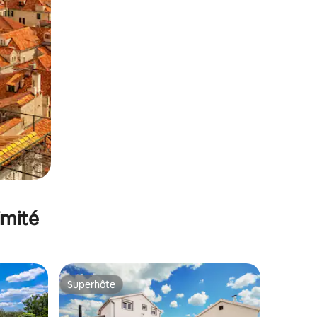
imité
Superhôte
Superhôte