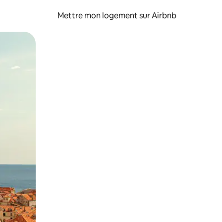
Mettre mon logement sur Airbnb
sant glisser.