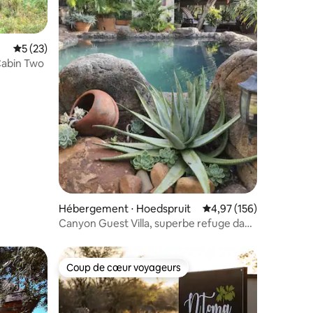
Évaluation moyenne sur la base de 23 commentaires : 5 sur 5
5 (23)
 Cabin Two
ntaires : 4,95 sur 5
Hébergement ⋅ Hoedspruit
Évaluation moyenne sur
4,97 (156)
Canyon Guest Villa, superbe refuge dans
le Bushveld
Coup de cœur voyageurs
Coup de cœur voyageurs