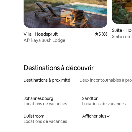
Suite ⋅ H
Villa ⋅ Hoedspruit
Évaluation moyenn
5 (8)
Suite rom
Afrikaya Bush Lodge
Kruger
Destinations à découvrir
Destinations à proximité
Lieux incontournables à pro
Johannesbourg
Sandton
Locations de vacances
Locations de vacances
Dullstroom
Afficher plus
Locations de vacances