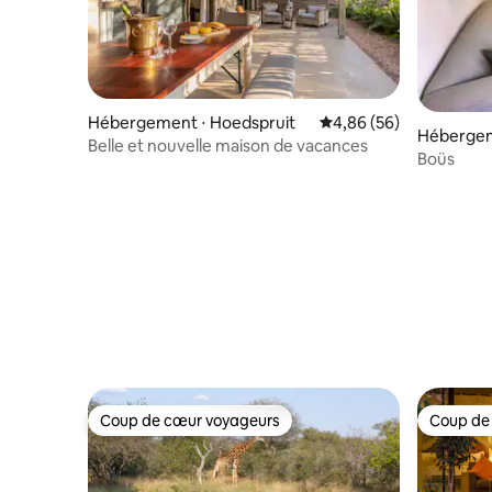
Hébergement ⋅ Hoedspruit
Évaluation moyenne sur
4,86 (56)
Hébergem
Belle et nouvelle maison de vacances
Boüs
Coup de cœur voyageurs
Coup de
Coup de cœur voyageurs
Coup de