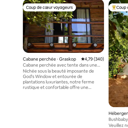
Coup de cœur voyageurs
Coup 
Coup de cœur voyageurs
Coups de
Cabane perchée ⋅ Graskop
Évaluation moyenne sur 
4,79 (340)
Cabane perchée avec tente dans une
ferme de Terebinte
Nichée sous la beauté imposante de
God's Window et entourée de
plantations luxuriantes, notre ferme
rustique et confortable offre une
expérience agricole. En tant que ferme
en activité, Terebinte — « l'arbre où se
réunissent les amis et la famille » — vous
invite à profiter du charme de la vie à la
Hébergem
campagne. Veuillez noter que notre
Bushbaby
propriété est située au fond de la forêt,
indépend
Veuillez 
ce qui nécessite une conduite de 3 km