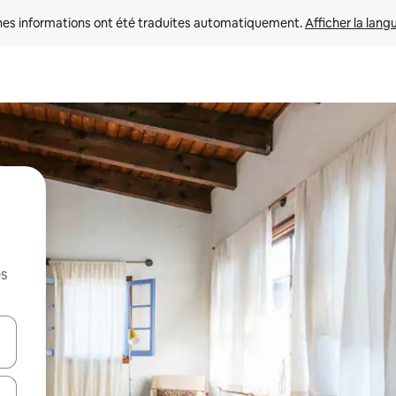
nes informations ont été traduites automatiquement. 
Afficher la lang
es
hes vers le haut et vers le bas pour les parcourir ou en appuyant et en fai