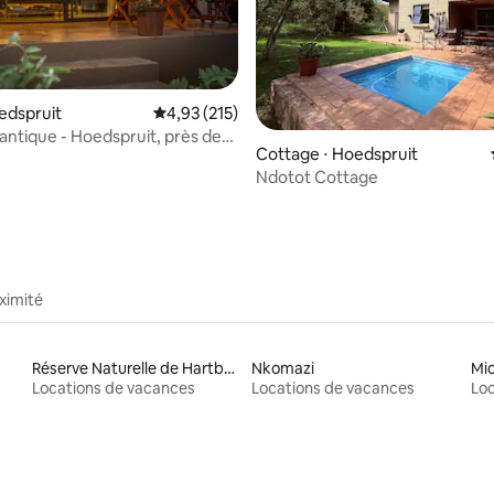
oedspruit
Évaluation moyenne sur la base de 215 comme
4,93 (215)
e sur la base de 8 commentaires : 5 sur 5
antique - Hoedspruit, près de
Cottage ⋅ Hoedspruit
Ndotot Cottage
ximité
Réserve Naturelle de Hartbeespoort
Nkomazi
Mi
Locations de vacances
Locations de vacances
Loc