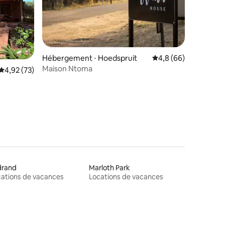
ntaires : 4,93 sur 5
Hébergement ⋅ Hoedspruit
Évaluation moyenne s
4,8 (66)
Maison Ntoma
Évaluation moyenne sur la base de 73 commentaires : 4,92 sur 5
4,92 (73)
drand
Marloth Park
ations de vacances
Locations de vacances