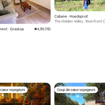
Cabane ⋅ Hoedspruit
The Hidden Valley : Riverfront
 la base de 56 commentaires : 4,86 sur 5
ent ⋅ Graskop
Évaluation moyenne sur la base de 19 comme
4,95 (19)
 cœur voyageurs
Coup de cœur voyageurs
 cœur voyageurs
Coup de cœur voyageurs