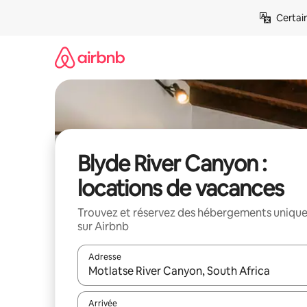
Aller
Certai
directement
au
contenu
Blyde River Canyon :
locations de vacances
Trouvez et réservez des hébergements uniqu
sur Airbnb
Adresse
Lorsque les résultats s'affichent, utilisez les flèc
Arrivée