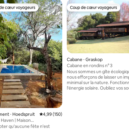
de cœur voyageurs
Coup de cœur voyageurs
 cœur voyageurs les plus appréciés
Coup de cœur voyageurs
la base de 340 commentaires : 4,79 sur 5
Cabane ⋅ Graskop
Cabane en rondins n° 3
Nous sommes un gîte écologiq
nous efforçons de laisser un i
minimal sur la nature. Fonction
l'énergie solaire. Oubliez vos s
ce logement spacieux et serein. Cré
des souvenirs que vous vous 
au bord de la rivière ou que vou
de notre route panoramique
ent ⋅ Hoedspruit
Évaluation moyenne sur la base de 150 commen
4,99 (150)
pittoresque. Nous accueillons l
 Haven | Maison
amoureux de la nature jeunes 
ante | HWE
noter qu'aucune fête n'est
jeunes au Bikers Rest. Des visit