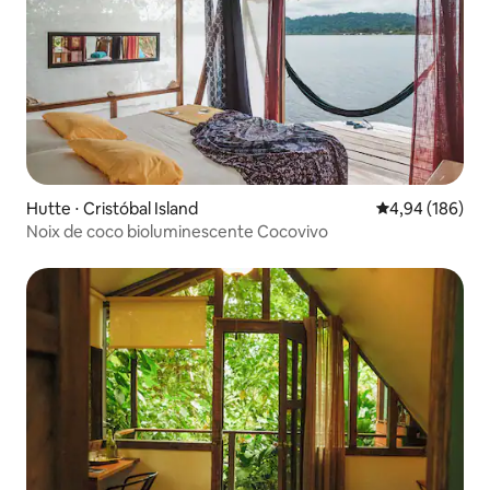
Hutte ⋅ Cristóbal Island
Évaluation moy
4,94 (186)
Noix de coco bioluminescente Cocovivo