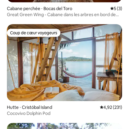
Cabane perchée ⋅ Bocas del Toro
Évaluatio
5 (3)
Great Green Wing - Cabane dans les arbres en bord de
mer
Coup de cœur voyageurs
Coup de cœur voyageurs
Hutte ⋅ Cristóbal Island
Évaluation moy
4,92 (231)
Cocovivo Dolphin Pod