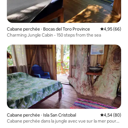
Cabane perchée ⋅ Bocas del Toro Province
Évaluation mo
4,95 (66)
Charming Jungle Cabin - 150 steps from the sea
Cabane perchée ⋅ Isla San Cristobal
Évaluation mo
4,54 (80)
Cabane perchée dans la jungle avec vue sur la mer pour
les amoureux de la nature