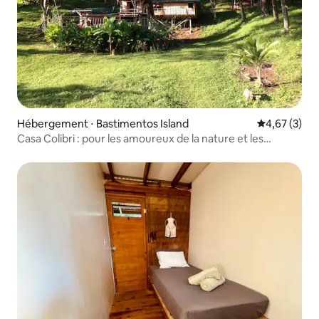
Hébergement ⋅ Bastimentos Island
Évaluation m
4,67 (3)
Casa Colibri : pour les amoureux de la nature et les
surfeurs