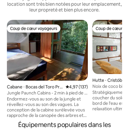
location sont très bien notées pour leur emplacement,
leur propreté et bien plus encore.
Coup de cœur voyageurs
Coup de cœur vo
Coup de cœur voyageurs
Coup de cœur vo
Hutte ⋅ Cristóbal I
Noix de coco biol
Cabane ⋅ Bocas del Toro Pro
Évaluation moyenne sur la base 
4,97 (137)
Stratégiquement s
vince
Jungle Paunch Cabins - 2 min à pied de la
coucher du soleil,
mer
Endormez-vous au son de la jungle et
bord de l'eau est
réveillez-vous au son des vagues. La
relaxation ultime. Parfait pour les bains
conception de la cabine surélevée vous
de soleil, les couch
rapproche de la canopée des arbres et
tombée de la nuit,
de sa faune - on se sent comme dans
Équipements populaires dans les
bioluminescentes
une cabane dans les arbres ! Endroit