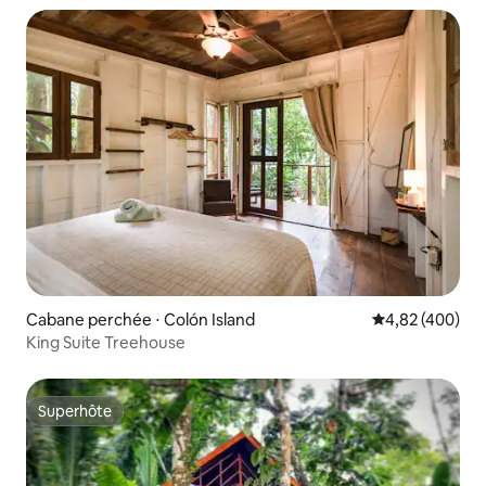
Cabane perchée ⋅ Colón Island
Évaluation moy
4,82 (400)
King Suite Treehouse
Superhôte
Superhôte