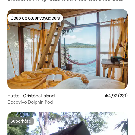
mer
Coup de cœur voyageurs
Coup de cœur voyageurs
Hutte ⋅ Cristóbal Island
Évaluation moy
4,92 (231)
Cocovivo Dolphin Pod
Superhôte
Superhôte