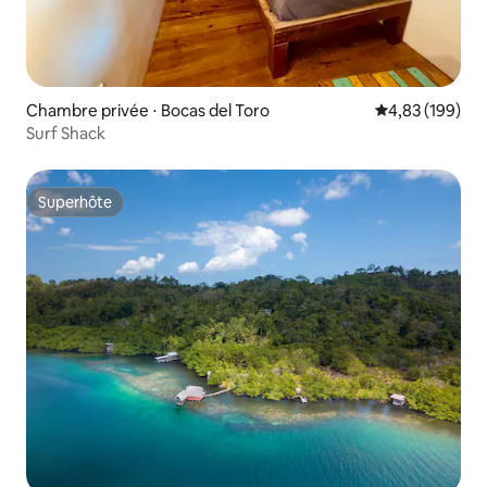
Chambre privée ⋅ Bocas del Toro
Évaluation moy
4,83 (199)
Surf Shack
Superhôte
Superhôte