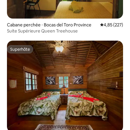
Cabane perchée ⋅ Bocas del Toro Province
Évaluation moy
4,85 (227)
Suite Supérieure Queen Treehouse
Superhôte
Superhôte