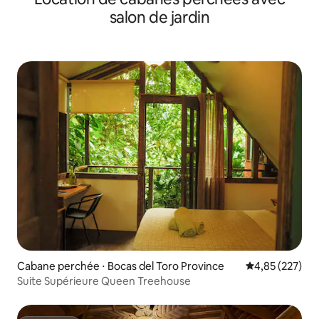
salon de jardin
Cabane perchée ⋅ Bocas del Toro Province
Évaluation moy
4,85 (227)
Suite Supérieure Queen Treehouse