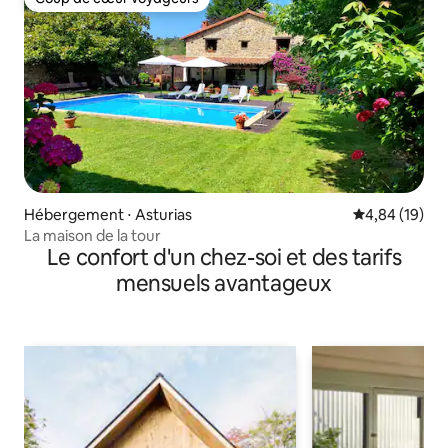
Coup de cœur voyageurs
Hébergement ⋅ Asturias
Évaluation mo
4,84 (19)
La maison de la tour
Le confort d'un chez-soi et des tarifs
mensuels avantageux