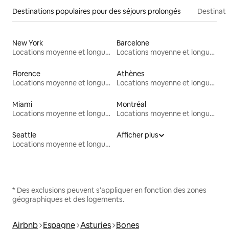
Destinations populaires pour des séjours prolongés
Destinati
New York
Barcelone
Locations moyenne et longue durée
Locations moyenne et longue durée
Florence
Athènes
Locations moyenne et longue durée
Locations moyenne et longue durée
Miami
Montréal
Locations moyenne et longue durée
Locations moyenne et longue durée
Seattle
Afficher plus
Locations moyenne et longue durée
* Des exclusions peuvent s'appliquer en fonction des zones
géographiques et des logements.
Airbnb
Espagne
Asturies
Bones