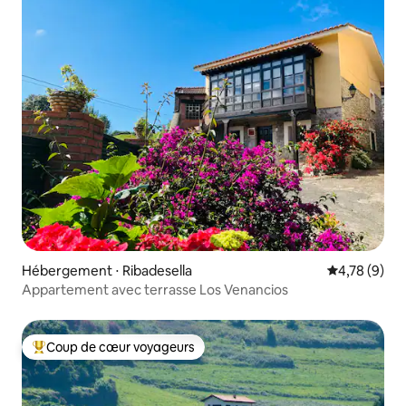
Hébergement ⋅ Ribadesella
Évaluation m
4,78 (9)
Appartement avec terrasse Los Venancios
Coup de cœur voyageurs
Coups de cœur voyageurs les plus appréciés