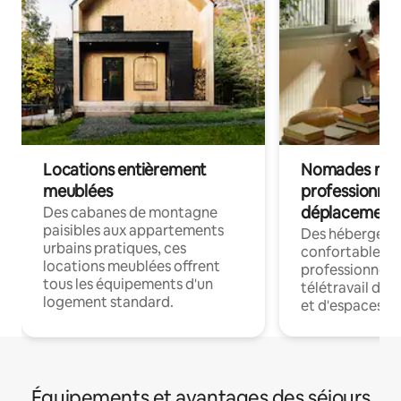
Locations entièrement
Nomades num
meublées
professionnel
déplacement
Des cabanes de montagne
paisibles aux appartements
Des hébergem
urbains pratiques, ces
confortables p
locations meublées offrent
professionnels
tous les équipements d'un
télétravail dis
logement standard.
et d'espaces de
Équipements et avantages des séjours