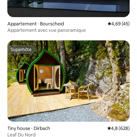
Appartement ⋅ Bourscheid
Évaluation mo
4,69 (45)
Appartement avec vue panoramique
Superhôte
Superhôte
Tiny house ⋅ Dirbach
Évaluation mo
4,8 (628)
Leaf Du Nord