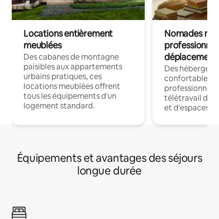
Locations entièrement
Nomades num
meublées
professionnel
déplacement
Des cabanes de montagne
paisibles aux appartements
Des hébergem
urbains pratiques, ces
confortables p
locations meublées offrent
professionnels
tous les équipements d'un
télétravail dis
logement standard.
et d'espaces de
Équipements et avantages des séjours
longue durée