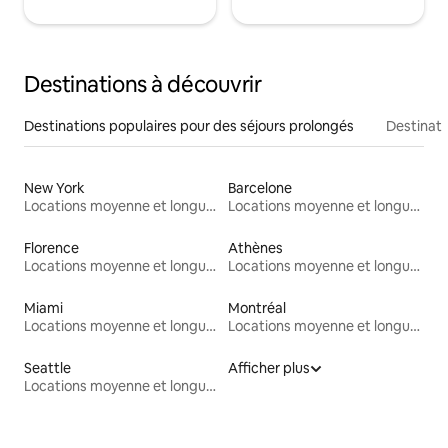
Destinations à découvrir
Destinations populaires pour des séjours prolongés
Destinati
New York
Barcelone
Locations moyenne et longue durée
Locations moyenne et longue durée
Florence
Athènes
Locations moyenne et longue durée
Locations moyenne et longue durée
Miami
Montréal
Locations moyenne et longue durée
Locations moyenne et longue durée
Seattle
Afficher plus
Locations moyenne et longue durée