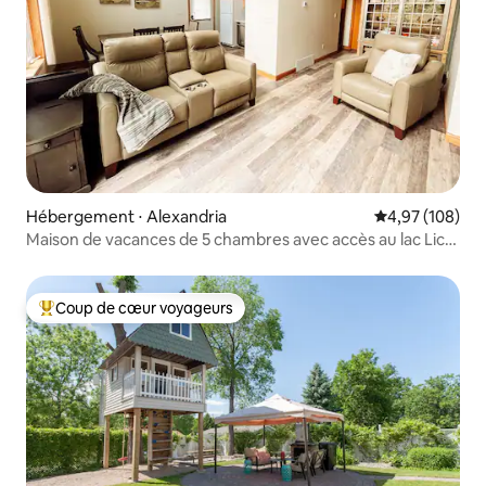
Hébergement ⋅ Alexandria
Évaluation moy
4,97 (108)
Maison de vacances de 5 chambres avec accès au lac Lic
#2260
Coup de cœur voyageurs
Coups de cœur voyageurs les plus appréciés