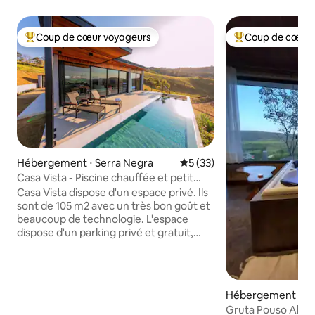
Coup de cœur voyageurs
Coup de cœur 
Coups de cœur voyageurs les plus appréciés
Coups de cœur vo
Hébergement ⋅ Serra Negra
Évaluation moyenne sur la b
5 (33)
Casa Vista - Piscine chauffée et petit
déjeuner
Casa Vista dispose d'un espace privé. Ils
sont de 105 m2 avec un très bon goût et
beaucoup de technologie. L'espace
dispose d'un parking privé et gratuit,
d'un chauffage central, d'eau chaude
dans tous les environnements, d'une
cuisine équipée, d'un réfrigérateur, d'un
micro-ondes, d'un four à micro-ondes,
Hébergement ⋅ Alt
d'un four, d'une cuisinière, d'une
de Goiás
Gruta Pouso Alto -
friteuse, d'un barbecue, d'une cafetière