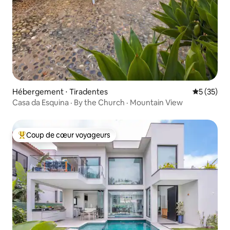
Hébergement ⋅ Tiradentes
Évaluation
5 (35)
Casa da Esquina · By the Church · Mountain View
Coup de cœur voyageurs
Coups de cœur voyageurs les plus appréciés