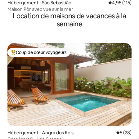
Hébergement ⋅ São Sebastião
Évaluation moy
4,95 (115)
Maison Pôr avec vue sur la mer
Location de maisons de vacances à la
semaine
Coup de cœur voyageurs
Coups de cœur voyageurs les plus appréciés
Hébergement ⋅ Angra dos Reis
Évaluation
5 (28)