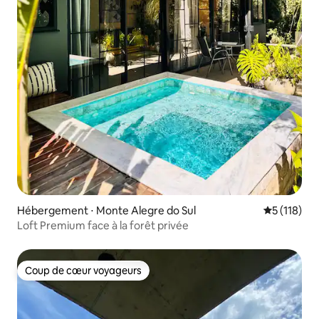
Hébergement ⋅ Monte Alegre do Sul
Évaluation 
5 (118)
Loft Premium face à la forêt privée
Coup de cœur voyageurs
Coup de cœur voyageurs