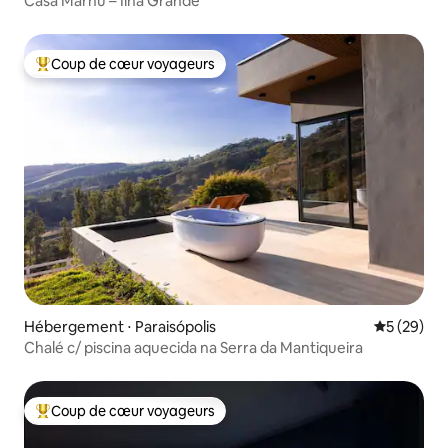
Casa Marhú – Ilha Grande
Coup de cœur voyageurs
Coups de cœur voyageurs les plus appréciés
Hébergement ⋅ Paraisópolis
Évaluation
5 (29)
Chalé c/ piscina aquecida na Serra da Mantiqueira
Coup de cœur voyageurs
Coups de cœur voyageurs les plus appréciés