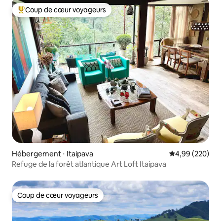
Coup de cœur voyageurs
Coups de cœur voyageurs les plus appréciés
Hébergement ⋅ Itaipava
Évaluation moy
4,99 (220)
Refuge de la forêt atlantique Art Loft Itaipava
Coup de cœur voyageurs
Coup de cœur voyageurs