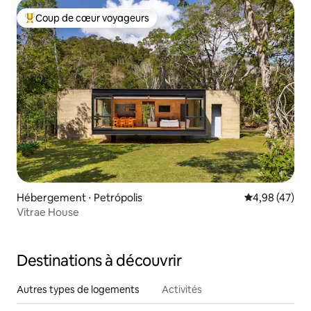
Coup de cœur voyageurs
Coups de cœur voyageurs les plus appréciés
Hébergement ⋅ Petrópolis
Évaluation mo
4,98 (47)
Vitrae House
Destinations à découvrir
Autres types de logements
Activités