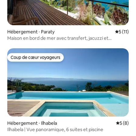
Hébergement ⋅ Paraty
Évaluatio
5 (11)
Maison en bord de mer avec transfert, jacuzzi et
quadra beach
Coup de cœur voyageurs
Coup de cœur voyageurs
Hébergement ⋅ Ilhabela
Évaluatio
5 (8)
Ilhabela | Vue panoramique, 6 suites et piscine