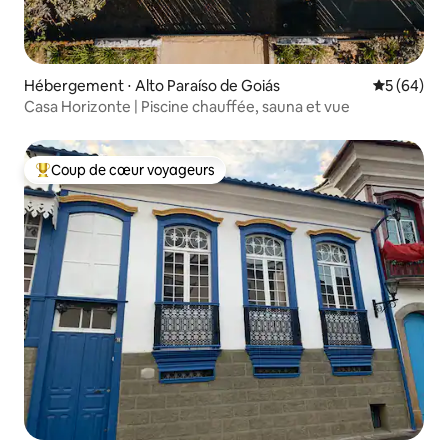
Hébergement ⋅ Alto Paraíso de Goiás
Évaluation
5 (64)
Casa Horizonte | Piscine chauffée, sauna et vue
Coup de cœur voyageurs
Coups de cœur voyageurs les plus appréciés