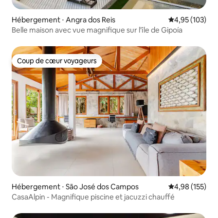
Hébergement ⋅ Angra dos Reis
Évaluation moy
4,95 (103)
Belle maison avec vue magnifique sur l'île de Gipoía
Coup de cœur voyageurs
Coup de cœur voyageurs
Hébergement ⋅ São José dos Campos
Évaluation moy
4,98 (155)
CasaAlpin - Magnifique piscine et jacuzzi chauffé