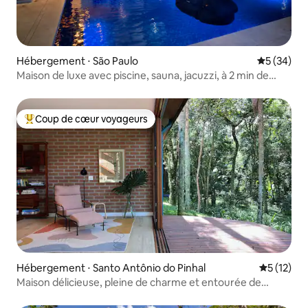
Hébergement ⋅ São Paulo
Évaluation
5 (34)
Maison de luxe avec piscine, sauna, jacuzzi, à 2 min de
Moema
Coup de cœur voyageurs
Coups de cœur voyageurs les plus appréciés
Hébergement ⋅ Santo Antônio do Pinhal
Évaluation
5 (12)
Maison délicieuse, pleine de charme et entourée de
verdure