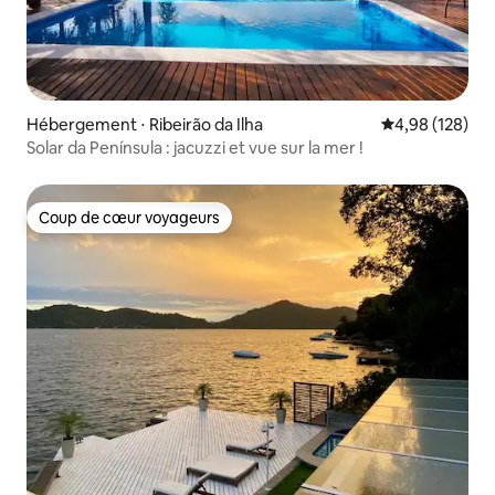
Hébergement ⋅ Ribeirão da Ilha
Évaluation moy
4,98 (128)
Solar da Península : jacuzzi et vue sur la mer !
Coup de cœur voyageurs
Coup de cœur voyageurs