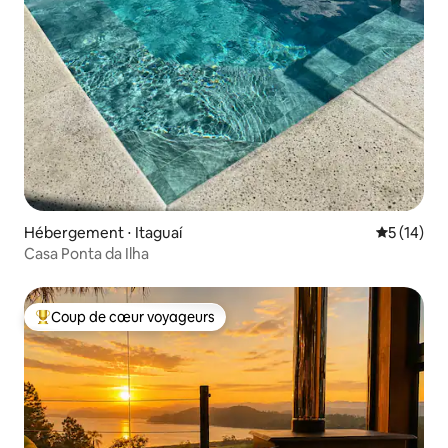
Hébergement ⋅ Itaguaí
Évaluation
5 (14)
Casa Ponta da Ilha
Coup de cœur voyageurs
Coups de cœur voyageurs les plus appréciés