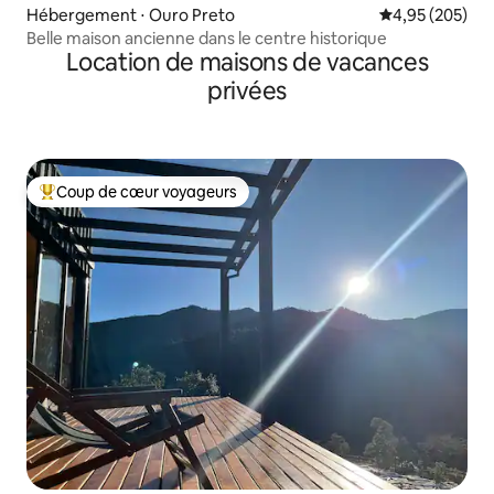
Hébergement ⋅ Ouro Preto
Évaluation moy
4,95 (205)
Belle maison ancienne dans le centre historique
Location de maisons de vacances
privées
Coup de cœur voyageurs
Coups de cœur voyageurs les plus appréciés