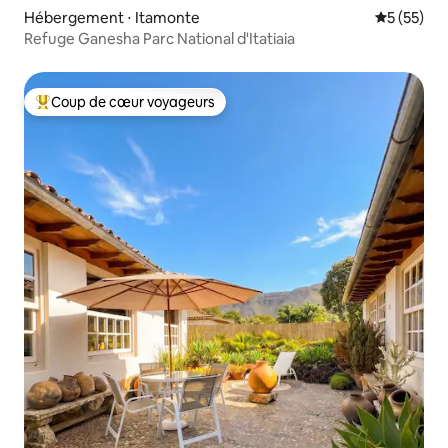
Hébergement ⋅ Itamonte
Évaluation
5 (55)
Refuge Ganesha Parc National d'Itatiaia
Coup de cœur voyageurs
Coups de cœur voyageurs les plus appréciés