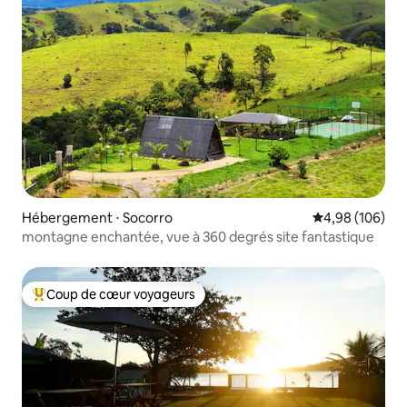
Hébergement ⋅ Socorro
Évaluation moy
4,98 (106)
montagne enchantée, vue à 360 degrés site fantastique
Coup de cœur voyageurs
Coups de cœur voyageurs les plus appréciés