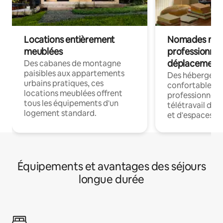
Locations entièrement
Nomades num
meublées
professionnel
déplacement
Des cabanes de montagne
paisibles aux appartements
Des hébergem
urbains pratiques, ces
confortables p
locations meublées offrent
professionnels
tous les équipements d'un
télétravail dis
logement standard.
et d'espaces de
Équipements et avantages des séjours
longue durée