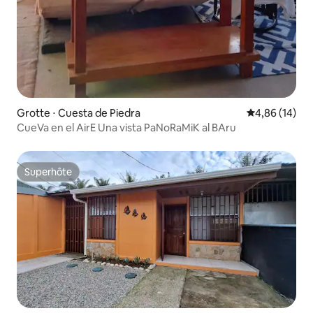
Grotte ⋅ Cuesta de Piedra
Évaluation mo
4,86 (14)
CueVa en el AirE Una vista PaNoRaMiK al BAru
Superhôte
Superhôte