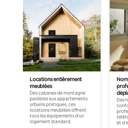
Locations entièrement
Noma
meublées
prof
dépl
Des cabanes de montagne
paisibles aux appartements
Des 
urbains pratiques, ces
confo
locations meublées offrent
profe
tous les équipements d'un
télét
logement standard.
et d'