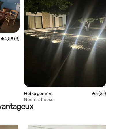
Évaluation moyenne sur la base de 8 commentaires : 4,88 sur 5
4,88 (8)
taires : 4,97 sur 5
Hébergement
Évaluation moyenne
5 (25)
Noemi's house
avantageux