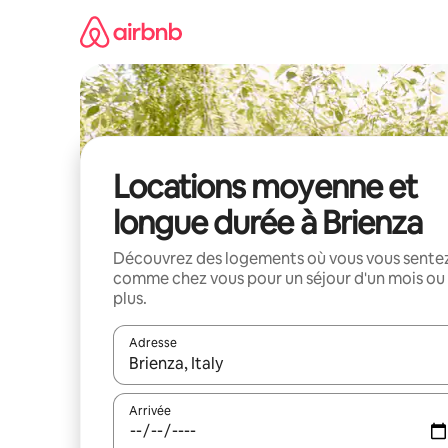
Aller
directement
au
contenu
Locations moyenne et
longue durée à Brienza
Découvrez des logements où vous vous sente
comme chez vous pour un séjour d'un mois ou
plus.
Adresse
Lorsque les résultats s'affichent, utilisez les flèc
Arrivée