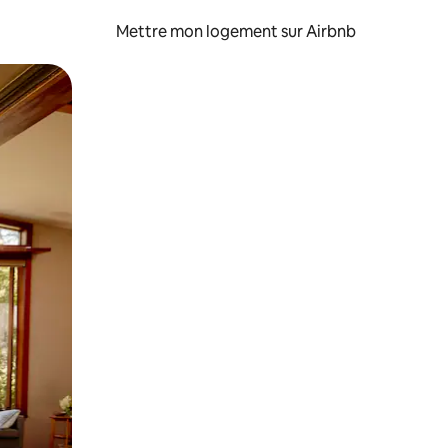
Mettre mon logement sur Airbnb
sant glisser.