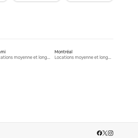
ami
Montréal
Locations moyenne et longue durée
Locations moyenne et longue durée