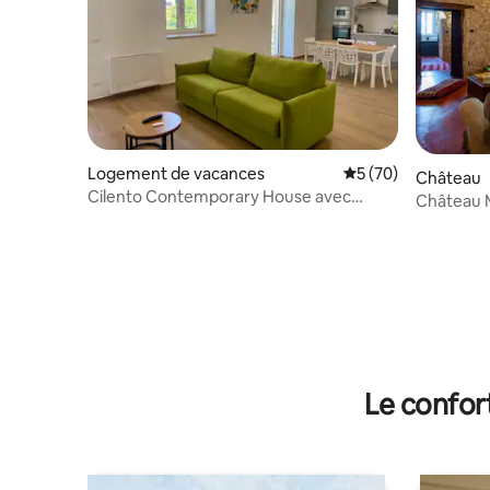
Logement de vacances
Évaluation moyenne 
5 (70)
Château
Cilento Contemporary House avec
Château M
Jacuzzi® Bali
Romantiq
Le confor