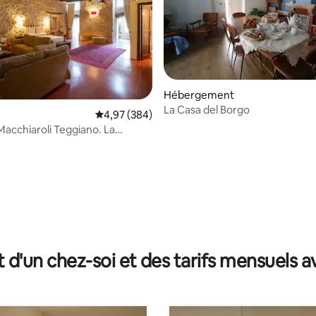
Hébergement
La Casa del Borgo
sur la base de 70 commentaires : 5 sur 5
Évaluation moyenne sur la base de 384 commen
4,97 (384)
acchiaroli Teggiano. La
ue
t d'un chez-soi et des tarifs mensuels 