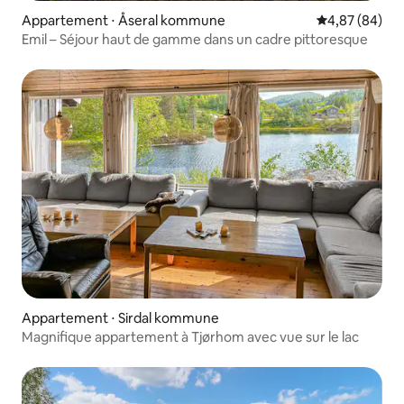
Appartement ⋅ Åseral kommune
Évaluation mo
4,87 (84)
Emil – Séjour haut de gamme dans un cadre pittoresque
Appartement ⋅ Sirdal kommune
Magnifique appartement à Tjørhom avec vue sur le lac