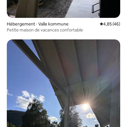
Hébergement ⋅ Valle kommune
Évaluation mo
4,85 (46)
Petite maison de vacances confortable