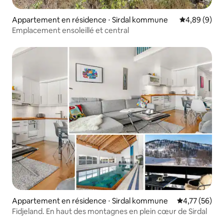
Appartement en résidence ⋅ Sirdal kommune
Évaluation m
4,89 (9)
Emplacement ensoleillé et central
Appartement en résidence ⋅ Sirdal kommune
Évaluation mo
4,77 (56)
Fidjeland. En haut des montagnes en plein cœur de Sirdal