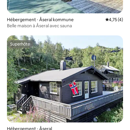
Hébergement ⋅ Åseral kommune
Évaluation m
4,75 (4)
Belle maison à Åseral avec sauna
Superhôte
Superhôte
Hébergement ⋅ Åseral