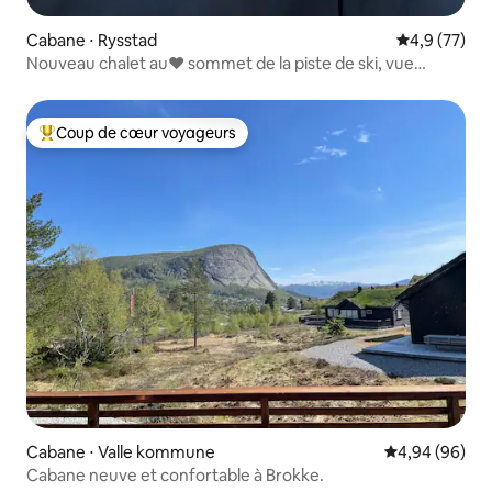
Cabane ⋅ Rysstad
Évaluation m
4,9 (77)
Nouveau chalet au❤️ sommet de la piste de ski, vue
fantastique
Coup de cœur voyageurs
Coups de cœur voyageurs les plus appréciés
Cabane ⋅ Valle kommune
Évaluation mo
4,94 (96)
Cabane neuve et confortable à Brokke.