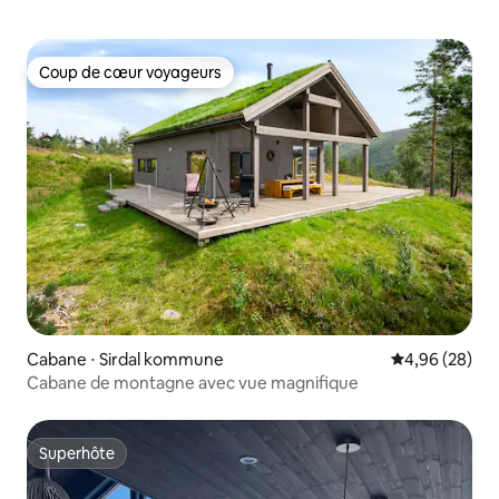
Coup de cœur voyageurs
Coup de cœur voyageurs
Cabane ⋅ Sirdal kommune
Évaluation mo
4,96 (28)
Cabane de montagne avec vue magnifique
Superhôte
Superhôte