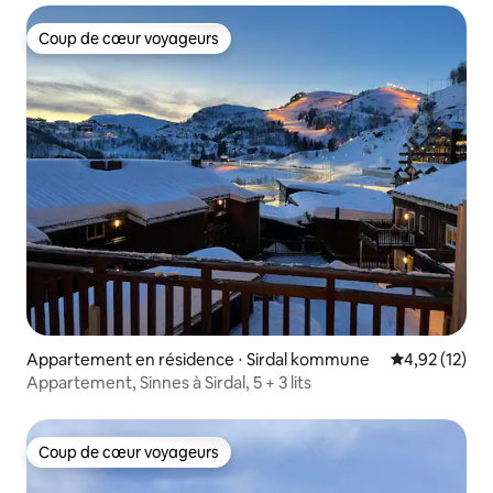
Coup de cœur voyageurs
Coup de cœur voyageurs
Appartement en résidence ⋅ Sirdal kommune
Évaluation mo
4,92 (12)
Appartement, Sinnes à Sirdal, 5 + 3 lits
Coup de cœur voyageurs
Coup de cœur voyageurs