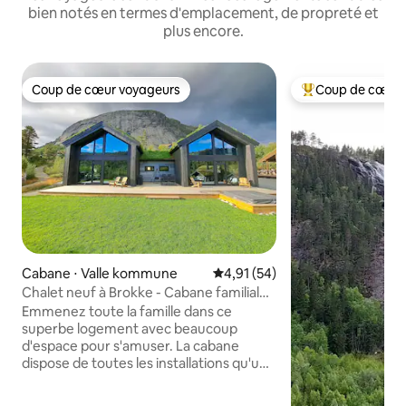
bien notés en termes d'emplacement, de propreté et
plus encore.
Coup de cœur voyageurs
Coup de cœur 
Coup de cœur voyageurs
Coups de cœur vo
Cabane ⋅ Valle kommune
Évaluation moyenne sur la base
4,91 (54)
Chalet neuf à Brokke - Cabane familiale
parfaite
Emmenez toute la famille dans ce
superbe logement avec beaucoup
d'espace pour s'amuser. La cabane
dispose de toutes les installations qu'une
maison de vacances moderne devrait
avoir. Brokke est un endroit idéal pour