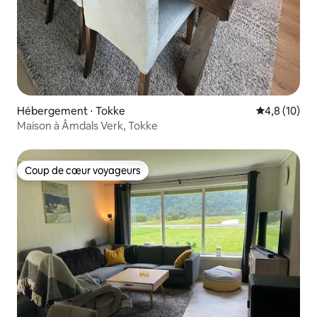
Hébergement ⋅ Tokke
Évaluation m
4,8 (10)
Maison à Åmdals Verk, Tokke
Coup de cœur voyageurs
Coup de cœur voyageurs