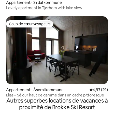
Appartement ⋅ Sirdal kommune
Lovely apartment in Tjørhom with lake view
Coup de cœur voyageurs
Coup de cœur voyageurs
Appartement ⋅ Åseral kommune
Évaluation mo
4,97 (29)
Elias – Séjour haut de gamme dans un cadre pittoresque
Autres superbes locations de vacances à
proximité de Brokke Ski Resort