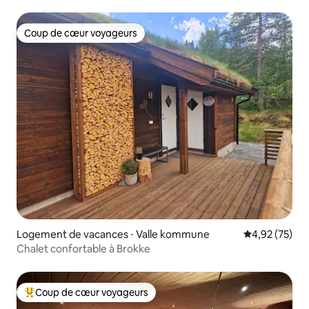
Coup de cœur voyageurs
Coup de cœur voyageurs
Logement de vacances ⋅ Valle kommune
Évaluation mo
4,92 (75)
Chalet confortable à Brokke
Coup de cœur voyageurs
Coups de cœur voyageurs les plus appréciés