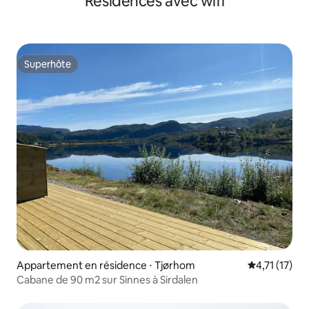
Résidences avec wifi
Superhôte
Superhôte
Appartement en résidence ⋅ Tjørhom
Évaluation m
4,71 (17)
Cabane de 90 m2 sur Sinnes à Sirdalen