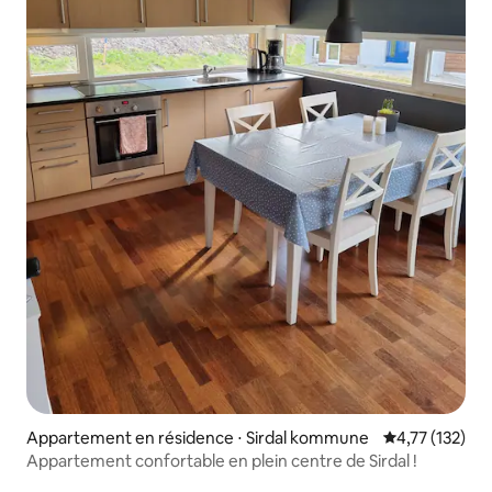
Appartement en résidence ⋅ Sirdal kommune
Évaluation moy
4,77 (132)
Appartement confortable en plein centre de Sirdal !