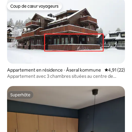
Coup de cœur voyageurs
Coup de cœur voyageurs
Appartement en résidence ⋅ Åseral kommune
Évaluation mo
4,91 (22)
Appartement avec 3 chambres situées au centre de
Bortelid
Superhôte
Superhôte