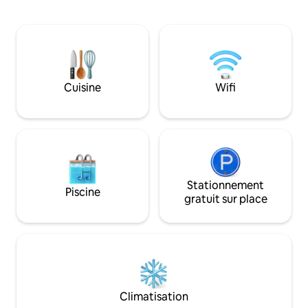
salle de bains privative, linge de lit et
sa charmante faç
serviettes. Il y a des escaliers pour
village gastronomi
toutes les chambres. Il y a un parking
tradition et d'histo
gratuit en bordure de route à l'extérieur
Moto,cheval,ski,
ainsi qu'un grand parking gratuit à 2
golf,canoé,vtt,pis
minutes à pied. Le village dispose de
fourniture linge m
plusieurs bornes de recharge pour les
value
Cuisine
Wifi
voitures électriques.
Stationnement
Piscine
gratuit sur place
Climatisation