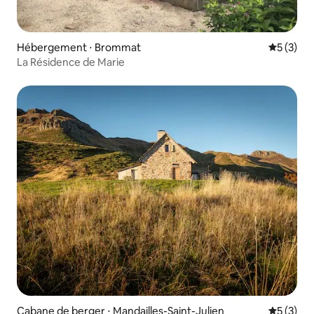
Hébergement ⋅ Brommat
Évaluatio
5 (3)
La Résidence de Marie
Cabane de berger ⋅ Mandailles-Saint-Julien
Évaluatio
5 (3)