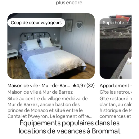
plus encore.
Coup de cœur voyageurs
Superhôte
Coup de cœur voyageurs
Superhôte
Maison de ville ⋅ Mur-de-Barr
Évaluation moyenne sur la base
4,97 (32)
Appartement ⋅ Mu
ez
z
Maison de ville à Mur de Barrez
Gîte les retrouvail
Situé au centre du village médiéval de
Gîte restauré mai
Mur de Barrez, ancien bastion des
d'antan, au calme 
princes de Monaco et situé entre le
historique de Mur
Cantal et l'Aveyron. Le logement offre
commerces et co
Équipements populaires dans les
un salon et un coin repas, une cuisine
garage possible p
adjacente et deux chambres doubles et
apprecierez sa vue 
locations de vacances à Brommat
une chambre à deux lits, toutes avec
montagnes, sa lum