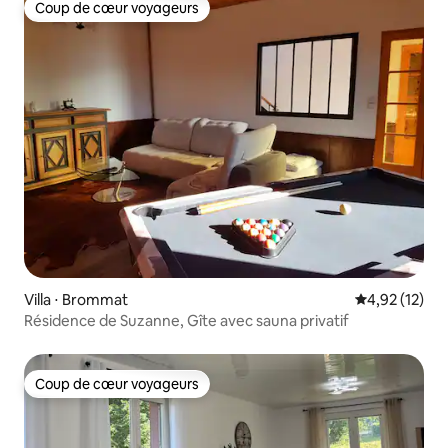
Coup de cœur voyageurs
Coup de cœur voyageurs
Villa ⋅ Brommat
Évaluation mo
4,92 (12)
Résidence de Suzanne, Gîte avec sauna privatif
Coup de cœur voyageurs
Coup de cœur voyageurs