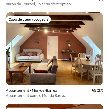
Buron du Tournel, un écrin d’exception
Coup de cœur voyageurs
Coup de cœur voyageurs
Appartement ⋅ Mur-de-Barrez
Évaluation
5 (27)
Appartement centre Mur de Barrez