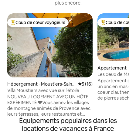
plus encore.
Coup de cœur voyageurs
Coup de cœur 
Coups de cœur voyageurs les plus appréciés
Coups de cœur vo
Appartement ⋅ Sai
ée-Française
Les deux de Mazel,
parenthèse céven
Appartement enti
Hébergement ⋅ Moustiers-Saint
Évaluation moyenne sur la b
5 (16)
un ancien mas cév
e-Marie
Villa Moustiers avec vue sur l'étoile
coeur d'authentiq
NOUVEAU LOGEMENT AVEC UN HÔTE
de pierres sèches, 
EXPÉRIMENTÉ ​❤️​Vous aimez les villages
châtaigneraie centenaire. 
de montagne animés de Provence avec
superbe vue sur la
leurs terrasses, leurs restaurants et
Sainte Croix. Havr
Équipements populaires dans les
leurs boutiques ? Vous aimez les champs
d'harmonie, idéal 
de lavande, les marchés régionaux ou le
tout en profitant
locations de vacances à France
paysage accidenté du Verdon ? Vous
confortable dans 