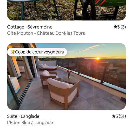
Cottage ⋅ Sèvremoine
Évaluatio
5 (3)
Gîte Mouton - Château Doré les Tours
Coup de cœur voyageurs
Coups de cœur voyageurs les plus appréciés
Suite ⋅ Langlade
Évaluation
5 (51)
L'Eden Bleu à Langlade