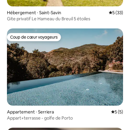
Hébergement ⋅ Saint-Savin
Évaluation
5 (33)
Gite privatif Le Hameau du Breuil 5 étoiles
Coup de cœur voyageurs
Coup de cœur voyageurs
Appartement ⋅ Serriera
Évaluatio
5 (5)
Appart+terrasse - golfe de Porto