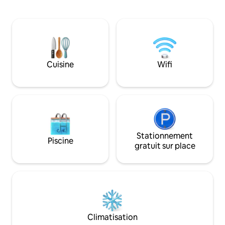
aimez la randonnée, l'escalade, le rafting
emblématique des 
ou le parapente ? ​Alors ❤️​venez
Française. Nombre
séjourner dans notre confortable
baignade, rando, V
maison de campagne, la Villa Moustiers. ​
gourmandes à par
❤️​Profitez d'un verre de vin à l'ombre de
notre petit jardin et admirez la vallée, les
rochers et le ciel étoilé depuis la grande
Cuisine
Wifi
terrasse sur le toit le soir.
Stationnement
Piscine
gratuit sur place
Climatisation