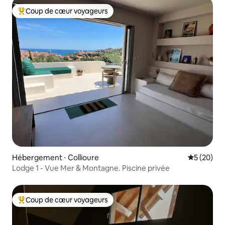
Coup de cœur voyageurs
Coups de cœur voyageurs les plus appréciés
Hébergement ⋅ Collioure
Évaluation
5 (20)
Lodge 1 - Vue Mer & Montagne. Piscine privée
Coup de cœur voyageurs
Coups de cœur voyageurs les plus appréciés