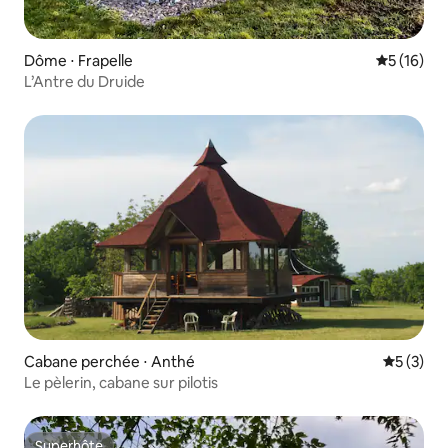
Dôme ⋅ Frapelle
Évaluation
5 (16)
L’Antre du Druide
Cabane perchée ⋅ Anthé
Évaluatio
5 (3)
Le pèlerin, cabane sur pilotis
Superhôte