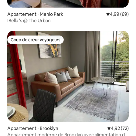
Appartement ⋅ Menlo Park
Évaluation mo
4,99 (69)
IBella 's @ The Urban
Coup de cœur voyageurs
Coup de cœur voyageurs
Appartement ⋅ Brooklyn
Évaluation mo
4,92 (72)
Appartement moderne de Brooklyn avec alimentation de