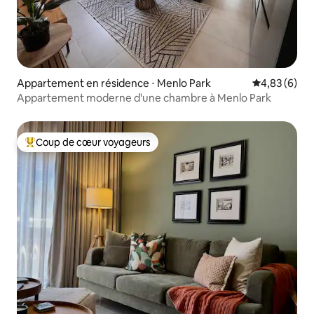
Appartement en résidence ⋅ Menlo Park
Évaluation m
4,83 (6)
Appartement moderne d'une chambre à Menlo Park
Coup de cœur voyageurs
Coups de cœur voyageurs les plus appréciés