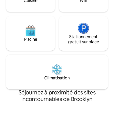
Cuisine
Wifi
commerciaux UP e
ambassades et des magasins vintage.
Réservez maintena
gâtez-vous ! !
Stationnement
Piscine
gratuit sur place
Climatisation
Séjournez à proximité des sites
incontournables de Brooklyn