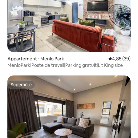
Appartement ⋅ Menlo Park
Évaluation mo
4,85 (39)
MenloPark|Poste de travail|Parking gratuit|Lit King size
Superhôte
Superhôte