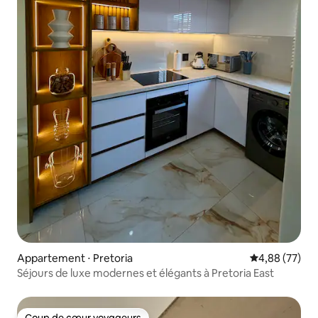
Appartement ⋅ Pretoria
Évaluation mo
4,88 (77)
Séjours de luxe modernes et élégants à Pretoria East
Coup de cœur voyageurs