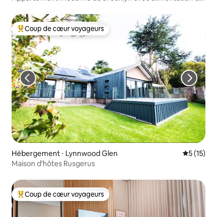
secours
Coup de cœur voyageurs
Coups de cœur voyageurs les plus appréciés
Hébergement ⋅ Lynnwood Glen
Évaluation
5 (15)
Maison d'hôtes Rusgerus
Coup de cœur voyageurs
Coups de cœur voyageurs les plus appréciés