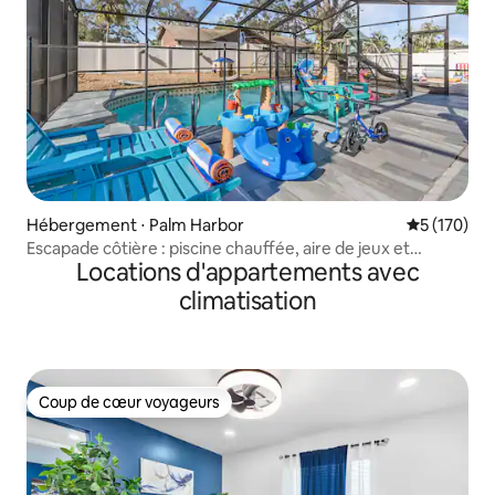
Hébergement ⋅ Palm Harbor
Évaluation 
5 (170)
Escapade côtière : piscine chauffée, aire de jeux et
Locations d'appartements avec
divertissement en famille
climatisation
Coup de cœur voyageurs
Coup de cœur voyageurs