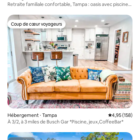
Retraite familiale confortable, Tampa : oasis avec piscine
privée
Coup de cœur voyageurs
Coup de cœur voyageurs
Hébergement ⋅ Tampa
Évaluation moy
4,95 (158)
À 3/2, à 3 miles de Busch Gar *Piscine, jeux,CoffeeBar*