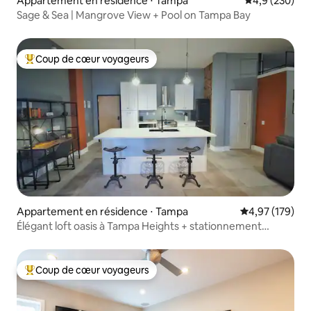
Appartement en résidence ⋅ Tampa
Évaluation mo
4,9 (230)
Sage & Sea | Mangrove View + Pool on Tampa Bay
Coup de cœur voyageurs
Coups de cœur voyageurs les plus appréciés
Appartement en résidence ⋅ Tampa
Évaluation moy
4,97 (179)
Élégant loft oasis à Tampa Heights + stationnement
gratuit
Coup de cœur voyageurs
Coups de cœur voyageurs les plus appréciés