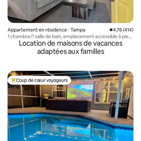
Appartement en résidence ⋅ Tampa
Évaluation moy
4,76 (414)
1 chambre/1 salle de bain, emplacement accessible à pied
Location de maisons de vacances
dans le quartier prisé d'Ybor City
adaptées aux familles
Coup de cœur voyageurs
Coups de cœur voyageurs les plus appréciés