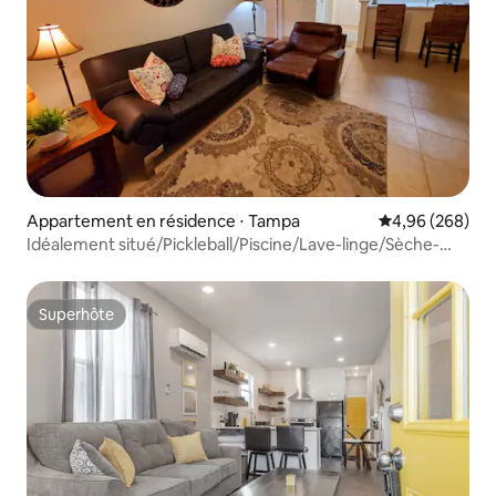
Appartement en résidence ⋅ Tampa
Évaluation moy
4,96 (268)
Idéalement situé/Pickleball/Piscine/Lave-linge/Sèche-
linge/Amusement
Superhôte
Superhôte