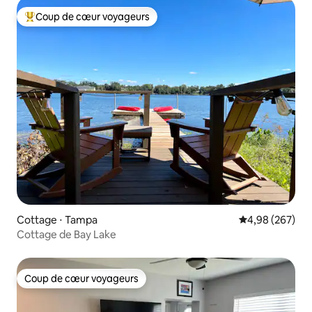
Coup de cœur voyageurs
Coups de cœur voyageurs les plus appréciés
Cottage ⋅ Tampa
Évaluation moy
4,98 (267)
Cottage de Bay Lake
Coup de cœur voyageurs
Coup de cœur voyageurs