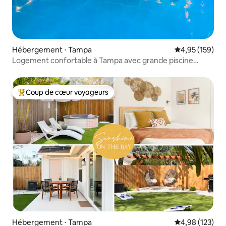
Hébergement ⋅ Tampa
Évaluation moy
4,95 (159)
Logement confortable à Tampa avec grande piscine
chauffée
Coup de cœur voyageurs
Coups de cœur voyageurs les plus appréciés
Hébergement ⋅ Tampa
Évaluation moy
4,98 (123)