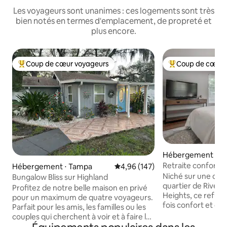
Les voyageurs sont unanimes : ces logements sont très
bien notés en termes d'emplacement, de propreté et
plus encore.
Coup de cœur voyageurs
Coup de cœur 
Coups de cœur voyageurs les plus appréciés
Coups de cœur vo
Hébergement ⋅ T
Retraite conforta
Hébergement ⋅ Tampa
Évaluation moyenne sur la base 
4,96 (147)
•Seminole Height
Niché sur une colli
Bungalow Bliss sur Highland
quartier de River
Profitez de notre belle maison en privé
Heights, ce refuge
pour un maximum de quatre voyageurs.
fois confort et c
Parfait pour les amis, les familles ou les
quelques minutes d
couples qui cherchent à voir et à faire le
l’aéroport interna
meilleur de Tampa ! Situé à moins de 15