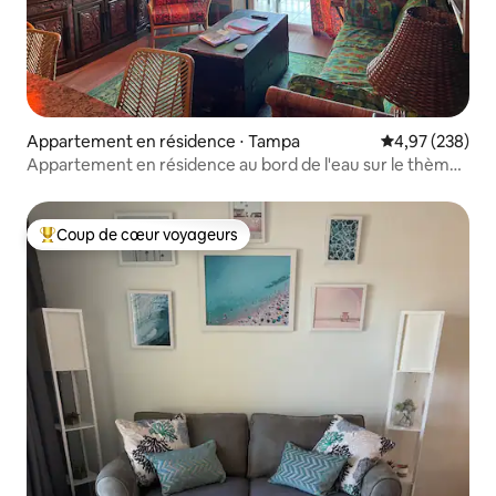
Appartement en résidence ⋅ Tampa
Évaluation moy
4,97 (238)
Appartement en résidence au bord de l'eau sur le thème
du Tiki dans la baie de Tampa
Coup de cœur voyageurs
Coups de cœur voyageurs les plus appréciés