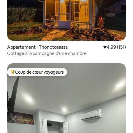
Appartement ⋅ Thonotosassa
Évaluation moy
4,99 (151)
Cottage à la campagne d'une chambre
Coup de cœur voyageurs
Coups de cœur voyageurs les plus appréciés