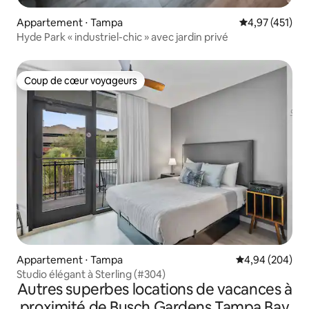
Appartement ⋅ Tampa
Évaluation moy
4,97 (451)
Hyde Park « industriel-chic » avec jardin privé
Coup de cœur voyageurs
Coup de cœur voyageurs
Appartement ⋅ Tampa
Évaluation moy
4,94 (204)
Studio élégant à Sterling (#304)
Autres superbes locations de vacances à
proximité de Busch Gardens Tampa Bay