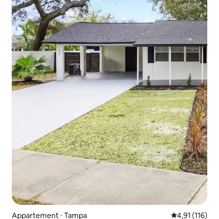
Appartement ⋅ Tampa
Évaluation moy
4,91 (116)