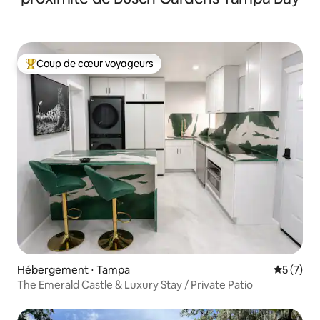
Coup de cœur voyageurs
Coups de cœur voyageurs les plus appréciés
Hébergement ⋅ Tampa
Évaluatio
5 (7)
The Emerald Castle & Luxury Stay / Private Patio