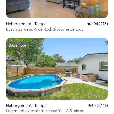
Hébergement ⋅ Tampa
Évaluation moy
4,94 (276)
Busch Gardens Pride Rock Si proche de tout !!
Superhôte
Superhôte
Hébergement ⋅ Tampa
Évaluation moy
4,92 (145)
Logement avec piscine chauffée · À 5 min de