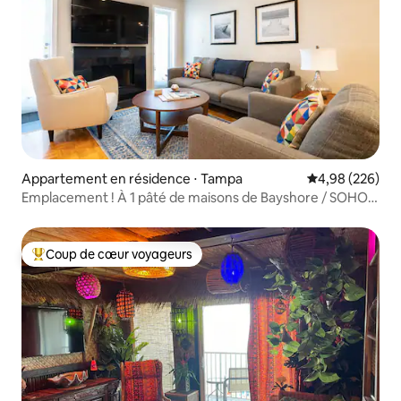
Appartement en résidence ⋅ Tampa
Évaluation moy
4,98 (226)
Emplacement ! À 1 pâté de maisons de Bayshore / SOHO /
Hyde Park
Coup de cœur voyageurs
Coups de cœur voyageurs les plus appréciés