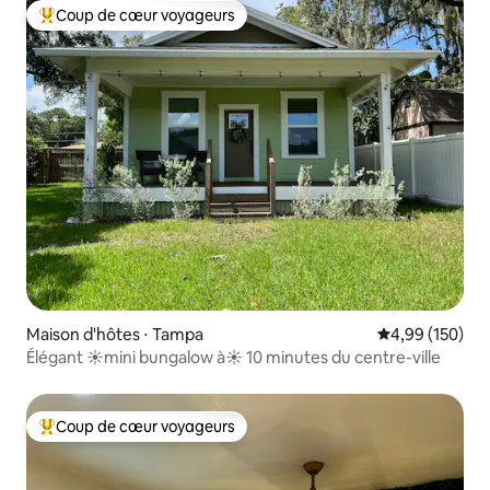
Coup de cœur voyageurs
Coups de cœur voyageurs les plus appréciés
Maison d'hôtes ⋅ Tampa
Évaluation moy
4,99 (150)
Élégant ☀mini bungalow à☀ 10 minutes du centre-ville
Coup de cœur voyageurs
Coups de cœur voyageurs les plus appréciés