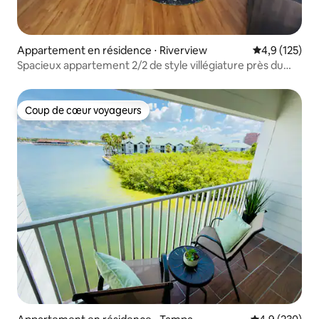
Appartement en résidence ⋅ Riverview
Évaluation mo
4,9 (125)
Spacieux appartement 2/2 de style villégiature près du
centre-ville de Tampa
Coup de cœur voyageurs
Coup de cœur voyageurs