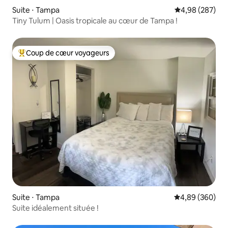
Suite ⋅ Tampa
Évaluation moy
4,98 (287)
Tiny Tulum | Oasis tropicale au cœur de Tampa !
Coup de cœur voyageurs
Coups de cœur voyageurs les plus appréciés
Suite ⋅ Tampa
Évaluation moy
4,89 (360)
Suite idéalement située !