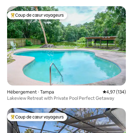
Busch Gardens
Coup de cœur voyageurs
Coups de cœur voyageurs les plus appréciés
Hébergement ⋅ Tampa
Évaluation moy
4,97 (134)
Lakeview Retreat with Private Pool Perfect Getaway
Coup de cœur voyageurs
Coups de cœur voyageurs les plus appréciés