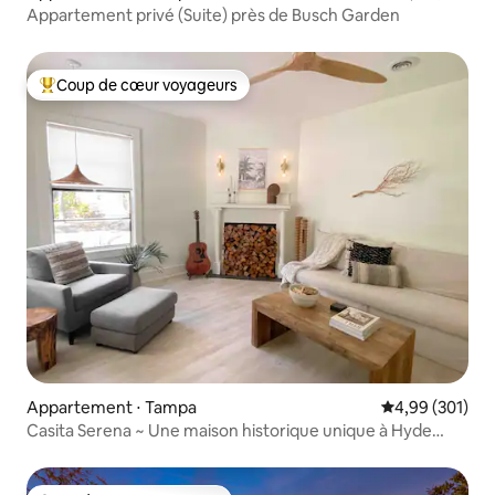
Appartement privé (Suite) près de Busch Garden
Coup de cœur voyageurs
Coups de cœur voyageurs les plus appréciés
Appartement ⋅ Tampa
Évaluation moy
4,99 (301)
Casita Serena ~ Une maison historique unique à Hyde
Park