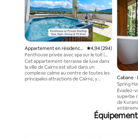
Appartement en résidence
Évaluation moyenne sur 
4,94 (294)
⋅ Cairns
Penthouse privée avec spa sur le toit |
Gym | Coucher de soleil et vue sur la
Cet appartement-terrasse de luxe dans
montagne
la ville de Cairns est situé dans un
complexe calme au centre de toutes les
Cabane ⋅
principales attractions de Cairns, y
Spring Ha
compris l'Esplanade, l'aquarium de
jardin de 
Évadez-vo
Cairns, le centre commercial Cairns
superbe re
Central, les cafés et les restaurants.
de Kuran
Détendez-vous dans votre espace de
entièrem
divertissement privé sur le toit avec salle
Équipements 
chambre a
de sport, jacuzzi, kitchenette, coin
niché dans
télévision et vue imprenable sur les
Profitez d
montagnes de Cairns. Une piscine à
vivez une es
débordement, la climatisation et toutes
Rafraîchiss
les commodités modernes telles que le