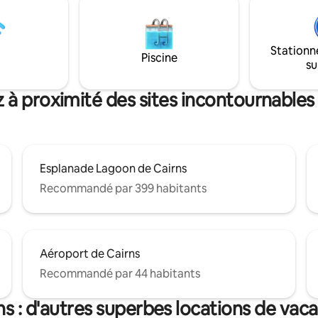
de 2 nuits Malheureusement,
endormir en écoutant douceme
ceptons plus les réservations
vagues.
it. Si vous êtes un
Stationn
récurrent, veuillez nous
Piscine
su
n message privé pour un tarif
ous pouvez également réserver
ent pour économiser.
 à proximité des sites incontournables
Esplanade Lagoon de Cairns
Recommandé par 399 habitants
Aéroport de Cairns
Recommandé par 44 habitants
ns : d'autres superbes locations de vac