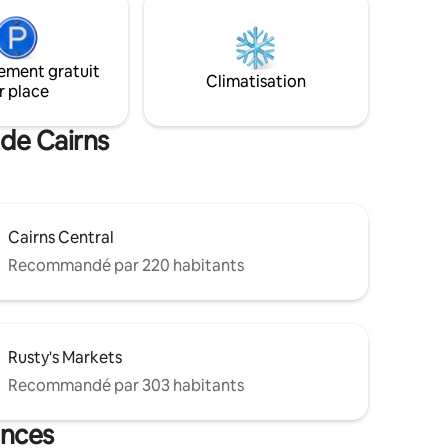
nt les
expérience côtière de luxe au cœur de
Cairns.
ement gratuit
Climatisation
r place
 de Cairns
Cairns Central
Recommandé par 220 habitants
Rusty's Markets
Recommandé par 303 habitants
ances