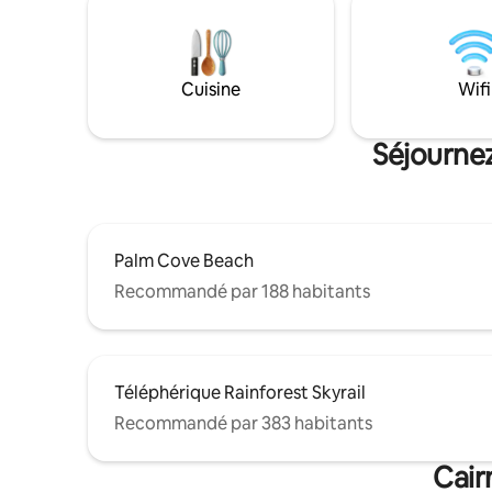
minimum 
Wi-Fi et trois téléviseurs Netflix feront de
nous n'ac
vos vacances un moment inoubliable.
pour une seule nu
voyageur 
Cuisine
Wifi
envoyer u
réduit. V
directem
Séjournez
Palm Cove Beach
Recommandé par 188 habitants
Téléphérique Rainforest Skyrail
Recommandé par 383 habitants
Cair