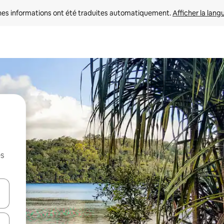
nes informations ont été traduites automatiquement. 
Afficher la lang
es
hes vers le haut et vers le bas pour les parcourir ou en appuyant et en fai