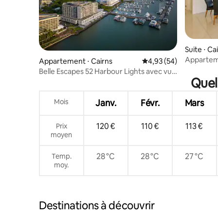
Suite ⋅ Ca
Appartem
Appartement ⋅ Cairns
Évaluation moyenne sur
4,93 (54)
mer CBD
Belle Escapes 52 Harbour Lights avec vue
Quel
sur l'océan
Mois
Janv.
Févr.
Mars
120 €
110 €
113 €
Prix
moyen
28 °C
28 °C
27 °C
Temp.
moy.
Destinations à découvrir