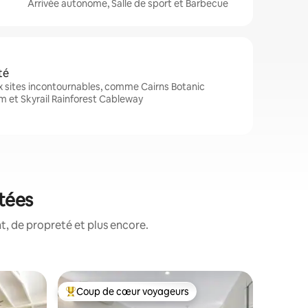
Arrivée autonome, Salle de sport et Barbecue
té
x sites incontournables, comme Cairns Botanic
m et Skyrail Rainforest Cableway
otées
, de propreté et plus encore.
Hébergem
Coup de cœur voyageurs
Superhô
lus appréciés
Coups de cœur voyageurs les plus appréciés
Superhô
Cabane pe