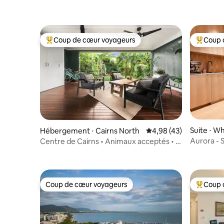
Coup de cœur voyageurs
Coup 
Coups de cœur voyageurs les plus appréciés
Coups de
Suite ⋅ Wh
Hébergement ⋅ Cairns North
Évaluation moyenne sur
4,98 (43)
Aurora - 
Centre de Cairns • Animaux acceptés • À
deux pas de l'Esplanade
Coup de cœur voyageurs
Coup 
Coup de cœur voyageurs
Coups de