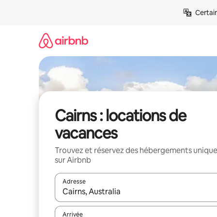
Aller
Certai
directement
au
contenu
Cairns : locations de
vacances
Trouvez et réservez des hébergements uniqu
sur Airbnb
Adresse
Lorsque les résultats s'affichent, utilisez les flèc
Arrivée