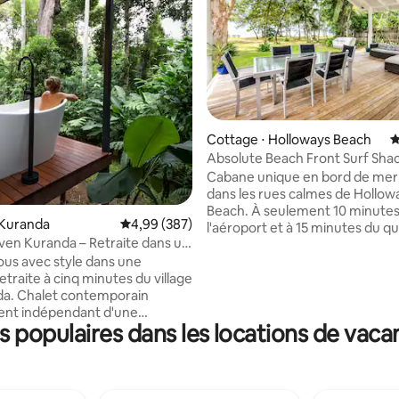
la base de 294 commentaires : 4,94 sur 5
Cottage ⋅ Holloways Beach
É
Absolute Beach Front Surf Sha
Cabane unique en bord de mer
dans les rues calmes de Hollow
Beach. À seulement 10 minutes
 Kuranda
Évaluation moyenne sur la base de 387 commen
4,99 (387)
l'aéroport et à 15 minutes du qu
ven Kuranda – Retraite dans un
affaires, c'est l'un des rares end
la forêt tropicale
us avec style dans une
absolus en bord de mer à Cairn
traite à cinq minutes du village
un endroit où s'évader. Le logement
da. Chalet contemporain
ouvert confortable offre une vu
ent indépendant d'une
mer depuis la terrasse et les pi
populaires dans les locations de vaca
vec salle de bain extérieure,
avant. Avec un accès direct à la 
 un jardin de forêt tropicale.
ne reste plus qu'à sortir de la ter
e la sérénité et de la faune, et
vous pourrez déguster une tas
capade unique. Détente •
ou des boissons calmes avec vu
ement • Revitalisation Séjour
mer. Faites l'expérience de vou