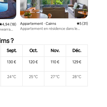
Appartement ⋅ Cairns
Évaluation moyenne
5 (31)
ntaires : 4,99 sur 5
Évaluation moyenne sur la base de 18 commentaires : 4,94 sur 5
4,94 (18)
Appartement en résidence dans le
ewarra
centre de Cairns
rns ?
Sept.
Oct.
Nov.
Déc.
130 €
120 €
110 €
129 €
24 °C
25 °C
27 °C
28 °C