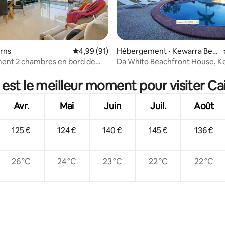
irns
Évaluation moyenne sur la base de 91 comme
4,99 (91)
Hébergement ⋅ Kewarra Bea
ch
ent 2 chambres en bord de
Da White Beachfront House, K
 la base de 54 commentaires : 4,93 sur 5
Beach
 est le meilleur moment pour visiter Cai
Avr.
Mai
Juin
Juil.
Août
125 €
124 €
140 €
145 €
136 €
26 °C
24 °C
23 °C
22 °C
22 °C