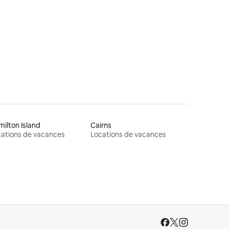
ntaires : 4,77 sur 5
ilton Island
Cairns
ations de vacances
Locations de vacances