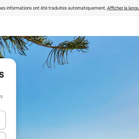
nes informations ont été traduites automatiquement. 
Afficher la lang
s
es
hes vers le haut et vers le bas pour les parcourir ou en appuyant et en fai