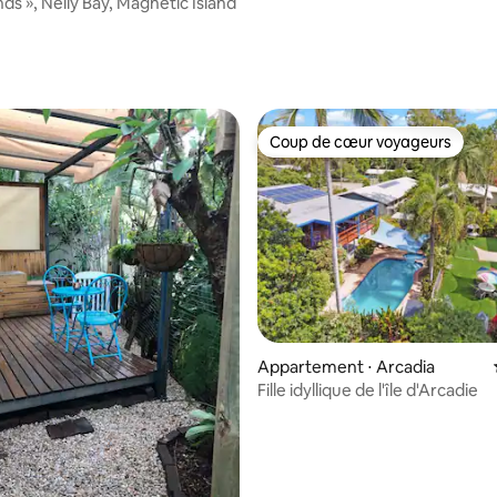
nds », Nelly Bay, Magnetic Island
Coup de cœur voyageurs
Coup de cœur voyageurs
Appartement ⋅ Arcadia
Fille idyllique de l'île d'Arcadie
e sur la base de 3 commentaires : 5 sur 5