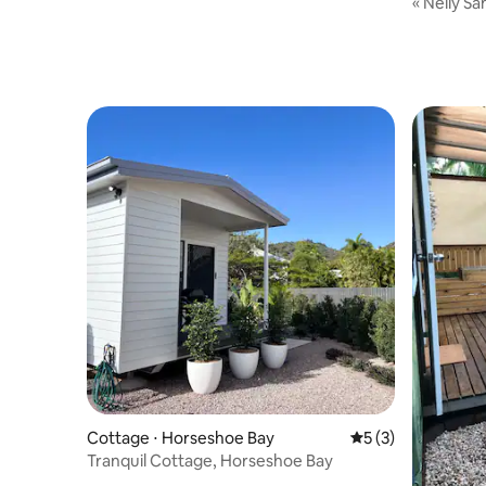
« Nelly Sa
Cottage ⋅ Horseshoe Bay
Évaluation moyenn
5 (3)
Tranquil Cottage, Horseshoe Bay