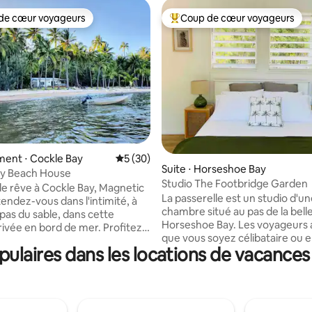
de cœur voyageurs
Coup de cœur voyageurs
 cœur voyageurs les plus appréciés
Coups de cœur voyageurs les p
 la base de 239 commentaires : 4,91 sur 5
ent ⋅ Cockle Bay
Évaluation moyenne sur la base de 30 co
5 (30)
Suite ⋅ Horseshoe Bay
ay Beach House
Studio The Footbridge Garden
 de rêve à Cockle Bay, Magnetic
La passerelle est un studio d'u
endez-vous dans l'intimité, à
chambre situé au pas de la bell
pas du sable, dans cette
Horseshoe Bay. Les voyageurs adultes,
rivée en bord de mer. Profitez
que vous soyez célibataire ou e
sur l'océan, de la paix et de
laires dans les locations de vacances
profiteront d'une cour privée e
 Parfait pour les couples, les
propre piscine. Un lit queen siz
u les voyageurs en solo qui
pièce jointe salle de bain attenante. Ne
e détendre, se ressourcer et
convient pas aux nourrissons e
e la nature. Réveillez-vous au
enfants. Une courte promenad
gues et faites de la plage votre