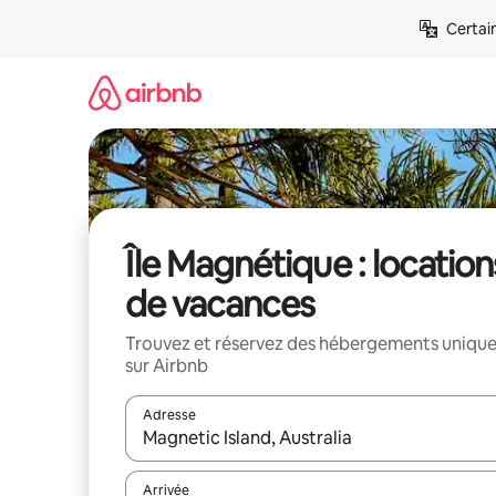
Aller
Certai
directement
au
contenu
Île Magnétique : location
de vacances
Trouvez et réservez des hébergements uniqu
sur Airbnb
Adresse
Lorsque les résultats s'affichent, utilisez les flèc
Arrivée