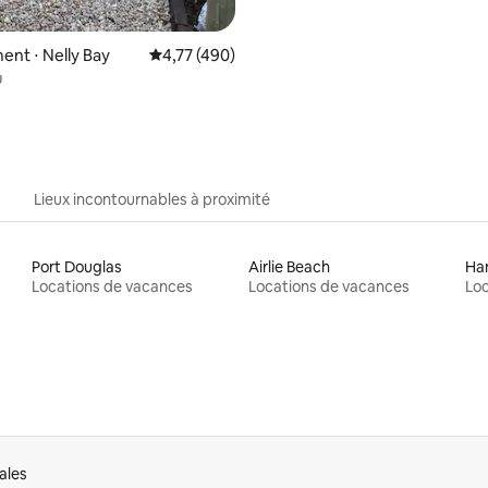
nt ⋅ Nelly Bay
Évaluation moyenne sur la base de 490 comme
4,77 (490)
u
Lieux incontournables à proximité
Port Douglas
Airlie Beach
Ham
Locations de vacances
Locations de vacances
Loc
ales