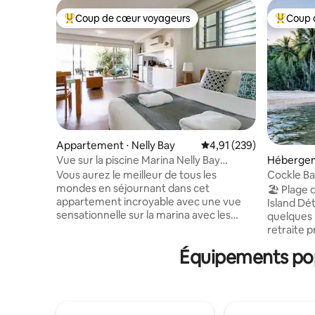
Coup de cœur voyageurs
Coup 
Coups de cœur voyageurs les plus appréciés
Coups de
Appartement ⋅ Nelly Bay
Évaluation moyenne sur
4,91 (239)
Vue sur la piscine Marina Nelly Bay
Hébergem
Magnetic Island
Vous aurez le meilleur de tous les
Cockle B
mondes en séjournant dans cet
🏖️ Plage
appartement incroyable avec une vue
Island Dét
sensationnelle sur la marina avec les
quelques 
collines et les formations rocheuses
retraite p
emblématiques des îles Maggie en
de la vue 
Équipements popu
arrière-plan. Tout ce dont vous avez
l'intimité.
besoin est à portée de main :
familles o
restaurants, cafés, pubs, magasins, la
veulent s
Grande Barrière de corail, plongée avec
profiter d
tuba, plongée et co-hôtes locaux qui
son des va