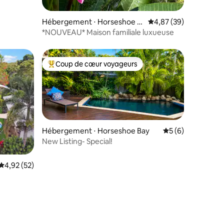
Hébergement ⋅ Horseshoe B
Évaluation moyenne su
4,87 (39)
ay
*NOUVEAU* Maison familiale luxueuse
Coup de cœur voyageurs
Coups de cœur voyageurs les plus appréciés
Hébergement ⋅ Horseshoe Bay
Évaluation moyenn
5 (6)
New Listing- Special!
Évaluation moyenne sur la base de 52 commentaires : 4,92 sur 5
4,92 (52)