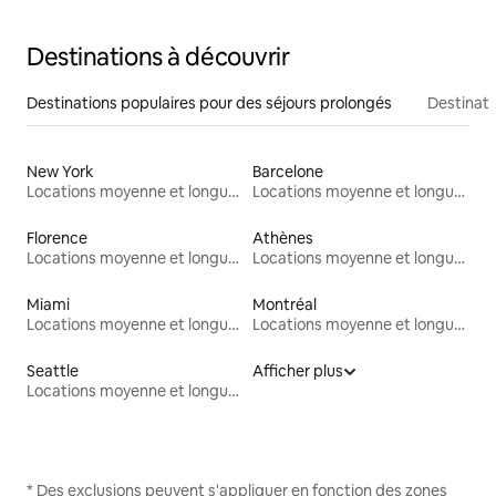
Destinations à découvrir
Destinations populaires pour des séjours prolongés
Destinati
New York
Barcelone
Locations moyenne et longue durée
Locations moyenne et longue durée
Florence
Athènes
Locations moyenne et longue durée
Locations moyenne et longue durée
Miami
Montréal
Locations moyenne et longue durée
Locations moyenne et longue durée
Seattle
Afficher plus
Locations moyenne et longue durée
* Des exclusions peuvent s'appliquer en fonction des zones