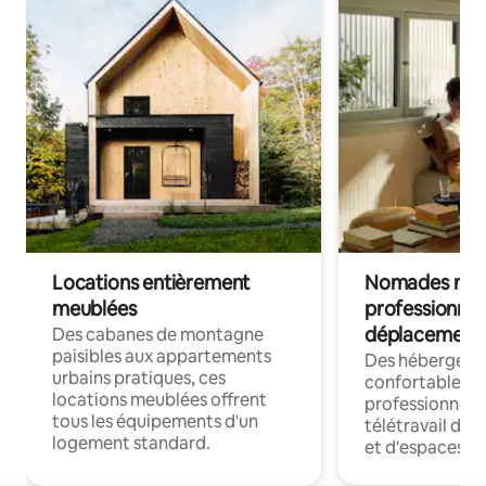
Locations entièrement
Nomades num
meublées
professionnel
déplacement
Des cabanes de montagne
paisibles aux appartements
Des hébergem
urbains pratiques, ces
confortables p
locations meublées offrent
professionnels
tous les équipements d'un
télétravail dis
logement standard.
et d'espaces de