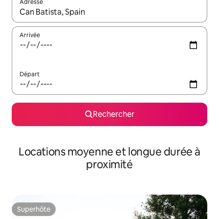
Adresse
Lorsque les résultats s'affichent, utilisez les flèches vers le hau
Arrivée
Départ
Rechercher
Locations moyenne et longue durée à
proximité
Superhôte
Superhôte