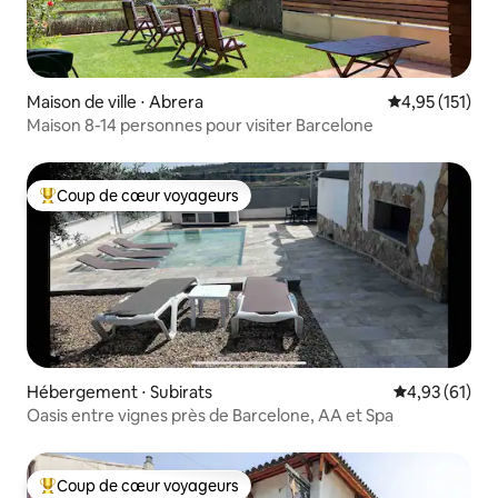
Maison de ville ⋅ Abrera
Évaluation moy
4,95 (151)
Maison 8-14 personnes pour visiter Barcelone
Coup de cœur voyageurs
Coups de cœur voyageurs les plus appréciés
Hébergement ⋅ Subirats
Évaluation mo
4,93 (61)
Oasis entre vignes près de Barcelone, AA et Spa
Coup de cœur voyageurs
Coups de cœur voyageurs les plus appréciés