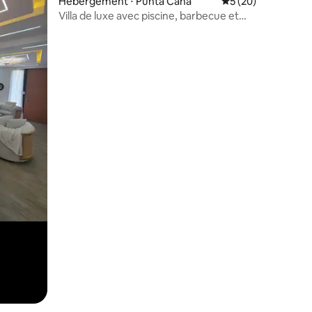
Hébergement ⋅ Punta Cana
Évaluation moyenne
5 (20)
Villa de luxe avec piscine, barbecue et
taires : 4,96 sur 5
patio privé