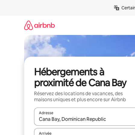
Aller
Certai
directement
au
contenu
Hébergements à
proximité de Cana Bay
Réservez des locations de vacances, des
maisons uniques et plus encore sur Airbnb
Adresse
Lorsque les résultats s'affichent, utilisez les flèc
Arrivée