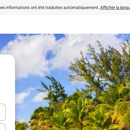
nes informations ont été traduites automatiquement. 
Afficher la lang
hes vers le haut et vers le bas pour les parcourir ou en appuyant et en fai