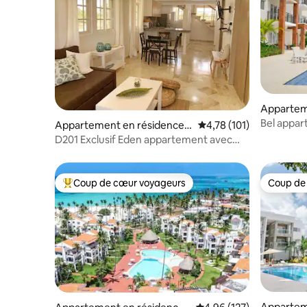
Appartem
Punta Ca
Bel appar
Appartement en résidence ⋅
Évaluation moyenne sur
4,78 (101)
plage
Punta Cana
D201 Exclusif Eden appartement avec
piscine à Cocotal 2 chambres
Coup de cœur voyageurs
Coup de
Coups de cœur voyageurs les plus appréciés
Coup de
Appartem