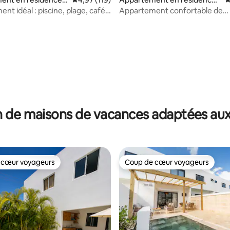
 la base de 127 commentaires : 4,96 sur 5
na
Punta Cana
nt idéal : piscine, plage, cafés
Appartement confortable de
rants
2 chambres avec WIFI gratuit et
 de maisons de vacances adaptées aux
 cœur voyageurs
Coup de cœur voyageurs
 cœur voyageurs
Coup de cœur voyageurs