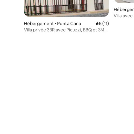
Hébergem
Villa avec
près des 
Hébergement ⋅ Punta Cana
Évaluation moyenne
5 (11)
Villa privée 3BR avec Picuzzi, BBQ et 3M
du centre