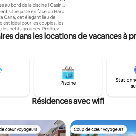
divertissement, le tout réuni en
 au bord de la piscine | Casino,
lieu.VEUILLEZ CONSULTER LA 
lage et parcours de golf
ent situé juste en face du Hard
AUTRES POINTS FORTS »
a Cana, cet élégant lieu de
re est idéal pour les couples, les
u les petits groupes. Profitez
res dans les locations de vacances à p
magnifique sur la piscine, d'un
derne et d'un aménagement
 lumineux conçu pour le
t la détente. Les voyageurs ont
Cana Bay Beach Club exclusif,
ux restaurants à proximité, aux
et à des équipements haut de
e vous soyez ici pour vous
Stationn
ou pour explorer, c'est
Piscine
su
 tropicale idéale.
Résidences avec wifi
de cœur voyageurs
Coup de cœur voyageurs
 cœur voyageurs les plus appréciés
Coup de cœur voyageurs