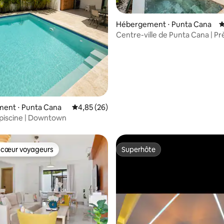
 la base de 187 commentaires : 4,83 sur 5
Hébergement ⋅ Punta Cana
É
Centre-ville de Punta Cana | Pr
Coco Bongo
ent ⋅ Punta Cana
Évaluation moyenne sur la base de 26 commen
4,85 (26)
c piscine | Downtown
 cœur voyageurs
Superhôte
 cœur voyageurs
Superhôte