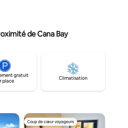
 un seul
Dinner in the Sky🐬 Dolphin Discovery | 🌊
SECTION «
Caribbean Lake Park Parfait pour un
séjour 5 étoiles : luxe, confort et
emplacement imbattable dans le centre
de Punta Cana
roximité de Cana Bay
ement gratuit
Climatisation
r place
Coup de cœur voyageurs
Coup de cœur voyageurs