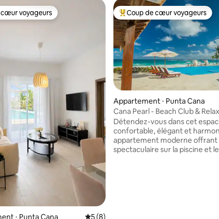
 cœur voyageurs
Coup de cœur voyageurs
 cœur voyageurs
Coups de cœur voyageurs les p
Appartement ⋅ Punta Cana
la base de 450 commentaires : 4,93 sur 5
Cana Pearl - Beach Club & Relax
Appartement en résidence par
Détendez-vous dans cet espa
confortable, élégant et harmon
appartement moderne offrant
spectaculaire sur la piscine et l
de golf 18 trous conçu par Jack
Nicklaus.Bénéficiez d'un accès à : Club
tennis et de paddle, club de pla
avec piscine, restaurants et bars
casino Hard Rock. Cet établiss
l'endroit idéal pour profiter pl
de Punta Cana : confort, éléga
ent ⋅ Punta Cana
Évaluation moyenne sur la base de 8 co
5 (8)