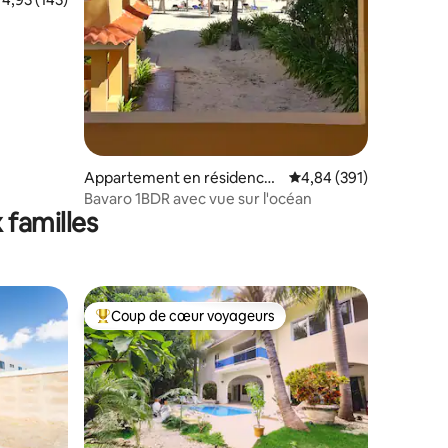
 piscine
Appartement en résidence ⋅
Évaluation moyenne sur
4,84 (391)
Punta Cana (Bavaro)
Bavaro 1BDR avec vue sur l'océan
 familles
Coup de cœur voyageurs
Coups de cœur voyageurs les plus appréciés