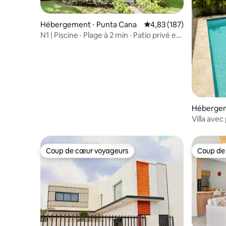
Hébergement ⋅ Punta Cana
Évaluation moyenne sur
4,83 (187)
N1 | Piscine · Plage à 2 min · Patio privé et
barbecue
Hébergem
Villa ave
Coup de cœur voyageurs
Coup de
Coup de cœur voyageurs
Coup de