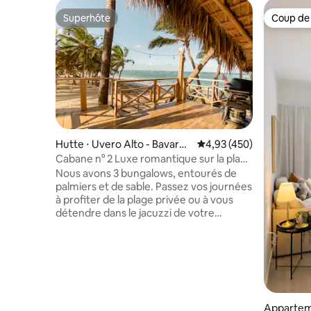
Superhôte
Coup de
Superhôte
Coup de
Hutte ⋅ Uvero Alto - Bavaro -
Évaluation moyenne sur 
4,93 (450)
Punta Cana
Cabane n° 2 Luxe romantique sur la plage
avec jacuzzi
Nous avons 3 bungalows, entourés de
palmiers et de sable. Passez vos journées
à profiter de la plage privée ou à vous
détendre dans le jacuzzi de votre
terrasse, en admirant l'horizon bleu.
Mobilier de luxe, qualité. Jacuzzi privé sur
votre terrasse. Voiturette de golf
gratuite avec chauffeur. Nous livrons
personnellement la maison, en
expliquant toutes ses caractéristiques.
Le petit déjeuner de bienvenue est
Appartem