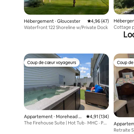
Hébergeme
Hébergement ⋅ Gloucester
Évaluation moyenne sur
4,96 (47)
d
Cottage p
Waterfront 122 Shoreline w/Private Dock
Lo
spectacul
Coup de cœur voyageurs
Coup de
Coup de cœur voyageurs
Coup de
Appartement ⋅ Morehead Ci
Évaluation moyenne sur
4,91 (134)
ty
The Firehouse Suite | Hot Tub · MHC · Pet
Appartem
Friendly
y
Retraite 