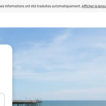
nes informations ont été traduites automatiquement. 
Afficher la lang
hes vers le haut et vers le bas pour les parcourir ou en appuyant et en fai