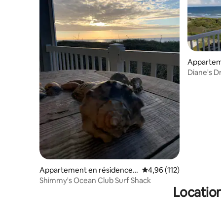
Appartem
Salter Pa
Diane's D
apparteme
Beach
Appartement en résidence ⋅
Évaluation moyenne sur
4,96 (112)
Salter Path
Shimmy's Ocean Club Surf Shack
Location