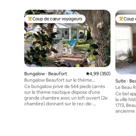
Coup de cœur voyageurs
Coup 
Coups de cœur voyageurs les plus appréciés
Coups de
Bungalow ⋅ Beaufort
Évaluation moyenne sur 
4,99 (350)
Bungalow Beaufort sur le thème
Suite ⋅ Be
nautique de Belle Air
Ce bungalow privé de 544 pieds carrés
Le Beau R
sur le thème nautique dispose d'une
Ce bel ap
grande chambre avec un loft ouvert (2e
la ville hist
chambre) donnant sur le rez-de-
1713, Beau
chaussée. Le rez-de-chaussée est
ancienne v
meublé de deux rockers, d'un canapé,
Promenez
d'un lit Murphy queen size, d'une
imprégnée
télévision, d'une table à manger. Il y a un
boutiques
lit complet et un lit double dans le loft.
restaurants. Faites un tour