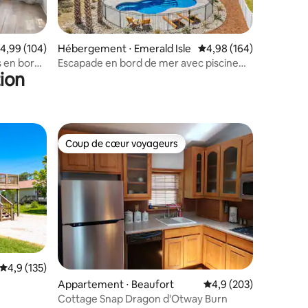
taires : 4,94 sur 5
valuation moyenne sur la base de 104 commentaires : 4,99 sur 5
4,99 (104)
Hébergement ⋅ Emerald Isle
Évaluation moyenne sur
4,98 (164)
 en bord
Escapade en bord de mer avec piscine
ion
chauffée | Idéal en famille
Coup de cœur voyageurs
Coup de cœur voyageurs
Évaluation moyenne sur la base de 135 commentaires : 4,9 sur 5
4,9 (135)
entaires : 4,9 sur 5
Appartement ⋅ Beaufort
Évaluation moyenne su
4,9 (203)
Cottage Snap Dragon d'Otway Burn