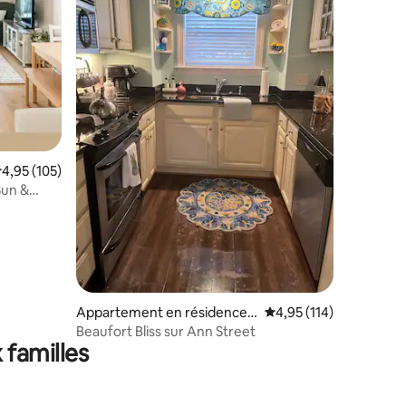
taires : 4,99 sur 5
valuation moyenne sur la base de 105 commentaires : 4,95 sur 5
4,95 (105)
Sun &
Appartement en résidence ⋅
Évaluation moyenne sur
4,95 (114)
Beaufort
Beaufort Bliss sur Ann Street
 familles