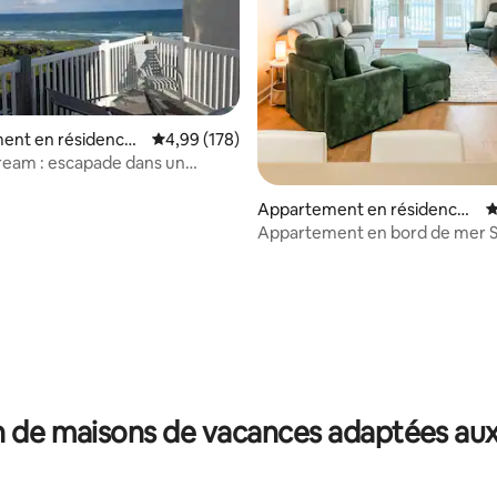
ent en résidence ⋅
Évaluation moyenne sur la base de 178 commen
4,99 (178)
th
ream : escapade dans un
nt en résidence à Indian
Appartement en résidence ⋅
É
North Topsail Beach
Appartement en bord de mer 
Sand sur l'île de Topsail
 la base de 112 commentaires : 4,96 sur 5
 de maisons de vacances adaptées aux