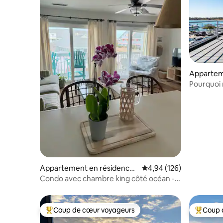
Appartem
Beaufort
Pourquoi 
terrasse 
Appartement en résidence ⋅
Évaluation moyenne sur 
4,94 (126)
Emerald Isle
Condo avec chambre king côté océan -
Piscines privées !
Coup de cœur voyageurs
Coup 
Coups de cœur voyageurs les plus appréciés
Coups de