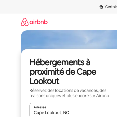
Aller
Certai
directement
au
contenu
Hébergements à
proximité de Cape
Lookout
Réservez des locations de vacances, des
maisons uniques et plus encore sur Airbnb
Adresse
Lorsque les résultats s'affichent, utilisez les flèc