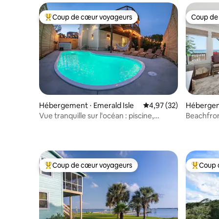
Coup de cœur voyageurs
Coup de
Coups de cœur voyageurs les plus appréciés
Coup de
Hébergement ⋅ Emerald Isle
Évaluation moyenne su
4,97 (32)
Hébergeme
Vue tranquille sur l'océan : piscine,
Beachfron
jacuzzi et détente !
House
Coup de cœur voyageurs
Coup 
Coups de cœur voyageurs les plus appréciés
Coups de