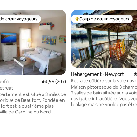
de cœur voyageurs
Coup de cœur voyageurs
 cœur voyageurs les plus appréciés
Coups de cœur voyageurs les p
la base de 350 commentaires : 4,99 sur 5
Hébergement ⋅ Newport
É
Retraite côtière sur la voie nav
aufort
Évaluation moyenne sur la base de 207 commen
4,99 (207)
avec jacuzzi
Maison pittoresque de 3 chamb
etreat
2 salles de bain située sur la voi
partement est situé à 3 miles de
navigable intracôtière. Vous vou
orique de Beaufort. Fondée en
la plage mais ne voulez pas être
fort est la quatrième plus
courant dominant de tout cela
ille de Caroline du Nord.
sommes assez proches mais ass
-vous dans des rues
Profitez de nuits tranquilles au 
s d'histoire maritime, de
lune en écoutant les dauphins 
 pittoresques et d'excellents
proximité. De jour, détendez-vo
 en ferry