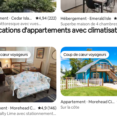
nt ⋅ Cedar Islan
Évaluation moyenne sur la base de 222 commen
4,94 (222)
 la base de 47 commentaires : 4,96 sur 5
Hébergement ⋅ Emerald Isle
É
ittoresque avec vues
Superbe maison de 4 chambres
cations d'appartements avec climatisat
aires
de mer
 cœur voyageurs
Coup de cœur voyageurs
 cœur voyageurs
Coup de cœur voyageurs
 la base de 134 commentaires : 4,91 sur 5
Appartement ⋅ Morehead Cit
y
Sur la côte
ent ⋅ Morehead Cit
Évaluation moyenne sur la base de 146 comm
4,9 (146)
Salty Lime avec stationnement