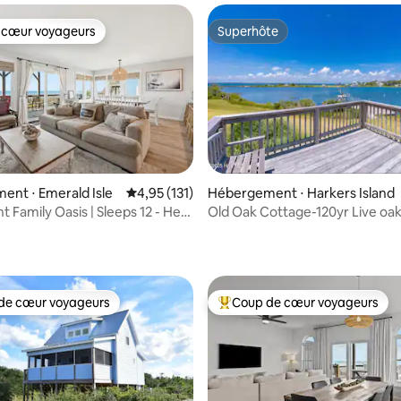
 cœur voyageurs
Superhôte
 cœur voyageurs
Superhôte
r la base de 32 commentaires : 4,97 sur 5
nt ⋅ Emerald Isle
Évaluation moyenne sur la base de 131 comme
4,95 (131)
Hébergement ⋅ Harkers Island
t Family Oasis | Sleeps 12 - Hen
Old Oak Cottage-120yr Live oa
water views!
de cœur voyageurs
Coup de cœur voyageurs
 cœur voyageurs les plus appréciés
Coups de cœur voyageurs les p