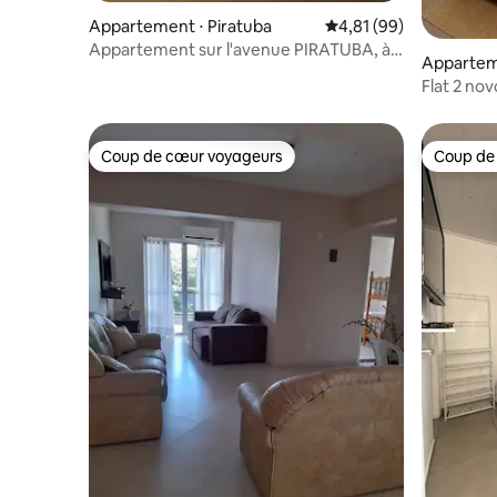
Appartement ⋅ Piratuba
Évaluation moyenne su
4,81 (99)
Appartement sur l'avenue PIRATUBA, à
Apparteme
côté du balnéaire
Flat 2 no
Coup de cœur voyageurs
Coup de
Coup de cœur voyageurs
Coup de