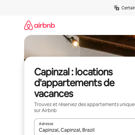
Aller
Certai
directement
au
contenu
Capinzal : locations
d'appartements de
vacances
Trouvez et réservez des appartements unique
sur Airbnb
Adresse
Lorsque les résultats s'affichent, utilisez les flèc