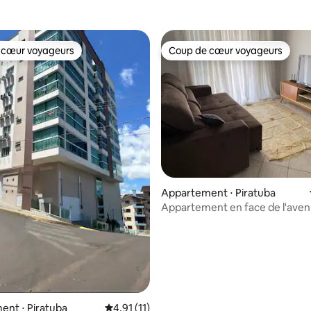
 cœur voyageurs
Coup de cœur voyageurs
 cœur voyageurs
Coup de cœur voyageurs
Appartement ⋅ Piratuba
Appartement en face de l'aven
Piratuba-SC
 sur la base de 35 commentaires : 5 sur 5
nt ⋅ Piratuba
Évaluation moyenne sur la base de 11 comme
4,91 (11)