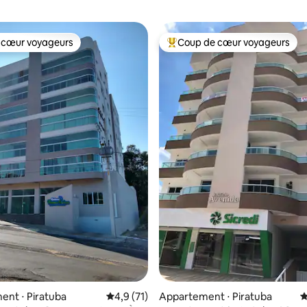
 cœur voyageurs
Coup de cœur voyageurs
 cœur voyageurs
Coups de cœur voyageurs les p
nt ⋅ Piratuba
Évaluation moyenne sur la base de 71 comm
4,9 (71)
Appartement ⋅ Piratuba
É