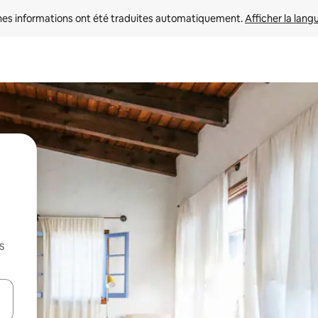
nes informations ont été traduites automatiquement. 
Afficher la lang
s
hes vers le haut et vers le bas pour les parcourir ou en appuyant et en fai