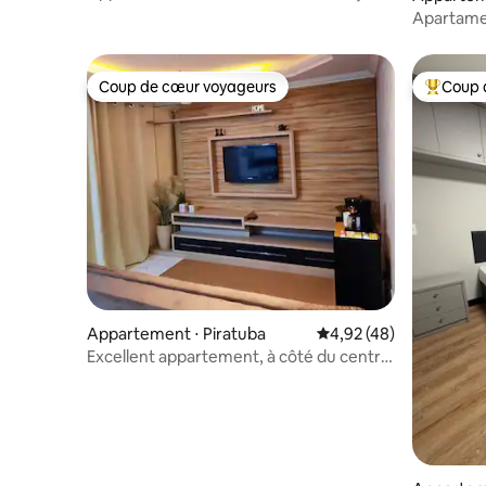
- Edifício Flow
Apartamen
SC
Coup de cœur voyageurs
Coup 
Coup de cœur voyageurs
Coups de
Appartement ⋅ Piratuba
Évaluation moyenne sur
4,92 (48)
Excellent appartement, à côté du centre
des congrès !