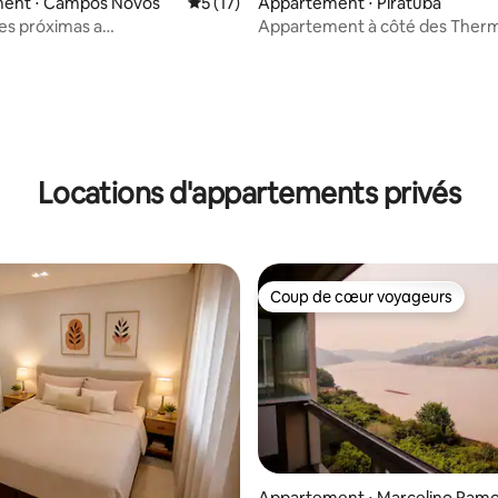
ent ⋅ Campos Novos
Évaluation moyenne sur la base de 17 co
5 (17)
Appartement ⋅ Piratuba
tes próximas a
Appartement à côté des Ther
Copercampos
Locations d'appartements privés
Coup de cœur voyageurs
Coup de cœur voyageurs
Appartement ⋅ Marcelino Ram