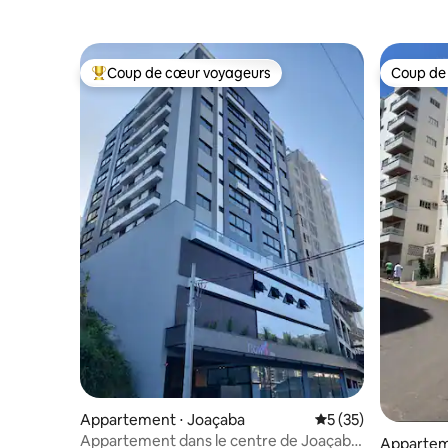
Coup de cœur voyageurs
Coup de
Coups de cœur voyageurs les plus appréciés
Coup de
Appartement ⋅ Joaçaba
Évaluation moyenne
5 (35)
Appartement dans le centre de Joaçaba
Apparteme