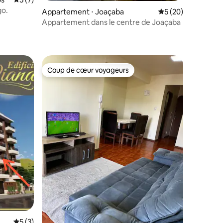
go.
Appartement ⋅ Joaçaba
Évaluation moyenne
5 (20)
Appartement dans le centre de Joaçaba
mmentaires : 5 sur 5
Coup de cœur voyageurs
Coup de cœur voyageurs
Évaluation moyenne sur la base de 3 commentaires : 5 sur 5
5 (3)