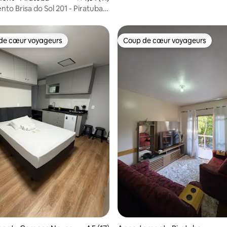
to Brisa do Sol 201 - Piratuba
de cœur voyageurs
Coup de cœur voyageurs
 cœur voyageurs les plus appréciés
Coup de cœur voyageurs
 la base de 48 commentaires : 4,92 sur 5