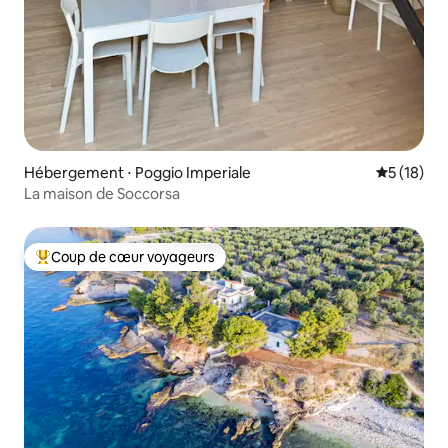
Hébergement ⋅ Poggio Imperiale
Évaluation
5 (18)
La maison de Soccorsa
Coup de cœur voyageurs
Coups de cœur voyageurs les plus appréciés