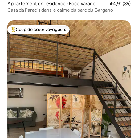
Appartement en résidence ⋅ Foce Varano
Évaluation mo
4,91 (35)
Casa da Paradis dans le calme du parc du Gargano
Coup de cœur voyageurs
Coups de cœur voyageurs les plus appréciés