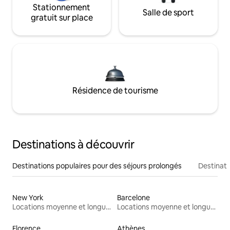
Stationnement
Salle de sport
gratuit sur place
Résidence de tourisme
Destinations à découvrir
Destinations populaires pour des séjours prolongés
Destinati
New York
Barcelone
Locations moyenne et longue durée
Locations moyenne et longue durée
Florence
Athènes