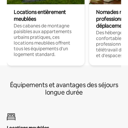
Locations entièrement
Nomades num
meublées
professionnel
déplacement
Des cabanes de montagne
paisibles aux appartements
Des hébergem
urbains pratiques, ces
confortables p
locations meublées offrent
professionnels
tous les équipements d'un
télétravail dis
logement standard.
et d'espaces de
Équipements et avantages des séjours
longue durée