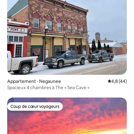
Appartement ⋅ Negaunee
Évaluation m
4,8 (44)
Spacieux 4 chambres à The « Sea Cave »
Coup de cœur voyageurs
Coup de cœur voyageurs