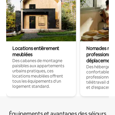
Locations entièrement
Nomades num
meublées
professionnel
déplacement
Des cabanes de montagne
paisibles aux appartements
Des hébergem
urbains pratiques, ces
confortables p
locations meublées offrent
professionnels
tous les équipements d'un
télétravail dis
logement standard.
et d'espaces de
Équipements et avantages des séjours