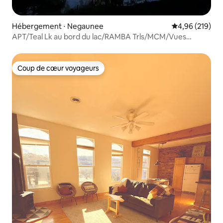
Hébergement ⋅ Negaunee
Évaluation moy
4,96 (219)
APT/Teal Lk au bord du lac/RAMBA Trls/MCM/Vues
incroyables
Coup de cœur voyageurs
Coup de cœur voyageurs