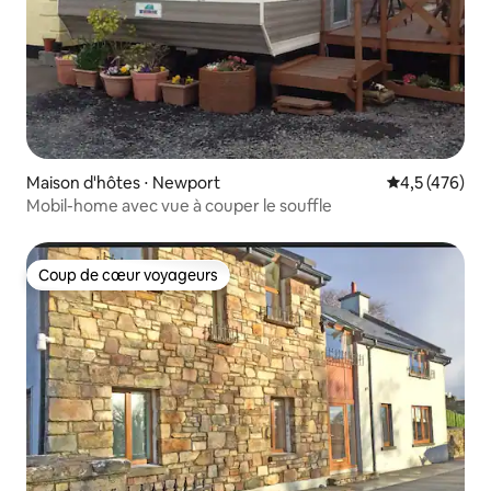
Maison d'hôtes ⋅ Newport
Évaluation mo
4,5 (476)
Mobil-home avec vue à couper le souffle
Coup de cœur voyageurs
Coup de cœur voyageurs