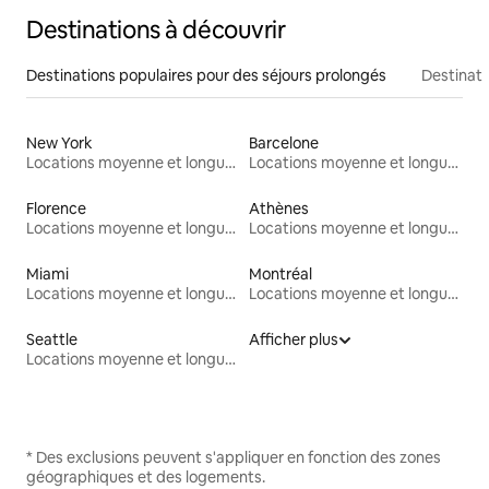
Destinations à découvrir
Destinations populaires pour des séjours prolongés
Destinati
New York
Barcelone
Locations moyenne et longue durée
Locations moyenne et longue durée
Florence
Athènes
Locations moyenne et longue durée
Locations moyenne et longue durée
Miami
Montréal
Locations moyenne et longue durée
Locations moyenne et longue durée
Seattle
Afficher plus
Locations moyenne et longue durée
* Des exclusions peuvent s'appliquer en fonction des zones
géographiques et des logements.