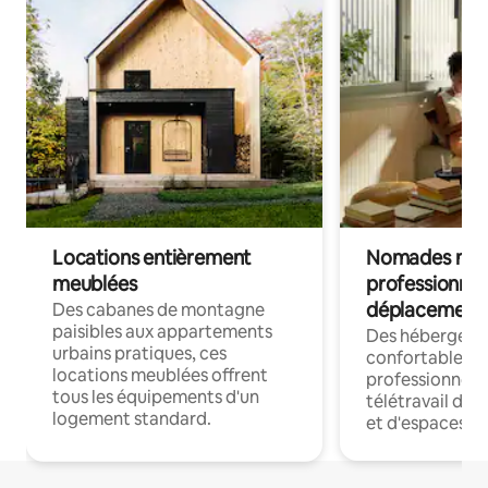
Locations entièrement
Nomades num
meublées
professionnel
déplacement
Des cabanes de montagne
paisibles aux appartements
Des hébergem
urbains pratiques, ces
confortables p
locations meublées offrent
professionnels
tous les équipements d'un
télétravail dis
logement standard.
et d'espaces de