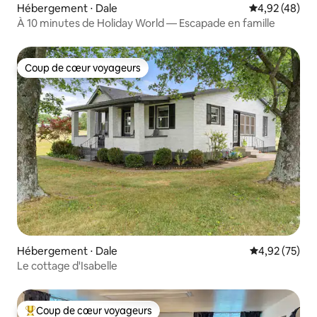
Hébergement ⋅ Dale
Évaluation mo
4,92 (48)
À 10 minutes de Holiday World — Escapade en famille
Coup de cœur voyageurs
Coup de cœur voyageurs
Hébergement ⋅ Dale
Évaluation mo
4,92 (75)
Le cottage d'Isabelle
Coup de cœur voyageurs
Coups de cœur voyageurs les plus appréciés