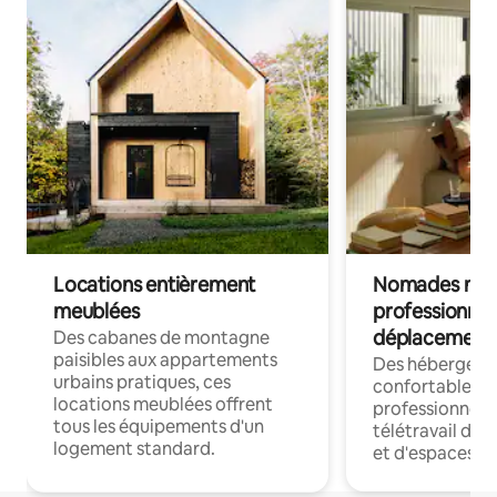
Locations entièrement
Nomades num
meublées
professionnel
déplacement
Des cabanes de montagne
paisibles aux appartements
Des hébergem
urbains pratiques, ces
confortables p
locations meublées offrent
professionnels
tous les équipements d'un
télétravail dis
logement standard.
et d'espaces de