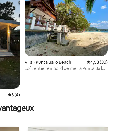
Villa ⋅ Punta Ballo Beach
Évaluation moyenne su
4,53 (30)
Loft entier en bord de mer à Punta Ballo,
Sipalay
ntaires : 4,75 sur 5
Évaluation moyenne sur la base de 4 commentaires : 5 sur 5
5 (4)
avantageux