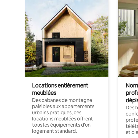
Locations entièrement
Noma
meublées
prof
dépl
Des cabanes de montagne
paisibles aux appartements
Des 
urbains pratiques, ces
confo
locations meublées offrent
profe
tous les équipements d'un
télét
logement standard.
et d'