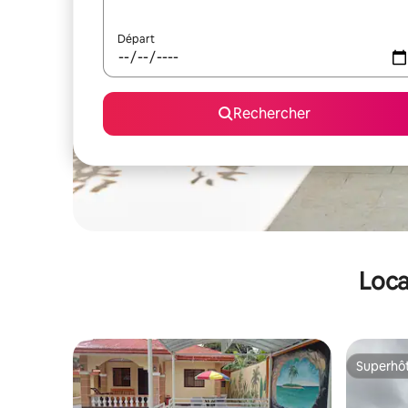
Départ
Rechercher
Loca
Superhô
Superhô