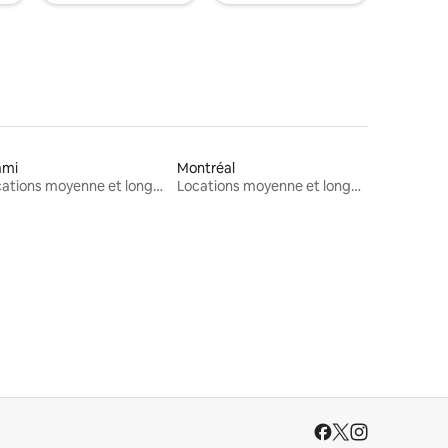
ami
Montréal
Locations moyenne et longue durée
Locations moyenne et longue durée