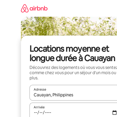
Aller
directement
au
contenu
Locations moyenne et
longue durée à Cauayan
Découvrez des logements où vous vous sente
comme chez vous pour un séjour d'un mois ou
plus.
Adresse
Lorsque les résultats s'affichent, utilisez les flèc
Arrivée