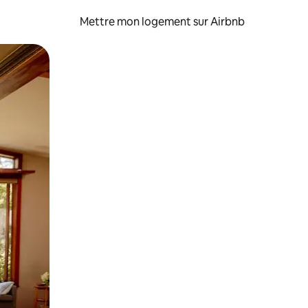
Mettre mon logement sur Airbnb
sant glisser.