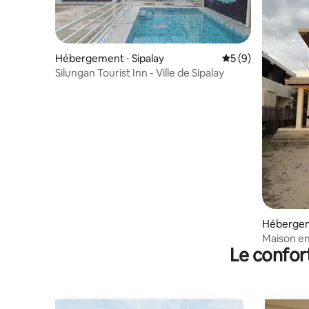
Hébergement ⋅ Sipalay
Évaluation moyenn
5 (9)
Silungan Tourist Inn - Ville de Sipalay
Hébergeme
Maison en
Le confor
Sugar Be