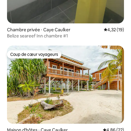
Chambre privée ⋅ Caye Caulker
Évaluation mo
4,32 (19)
Belize seareef Inn chambre #1
Coup de cœur voyageurs
Coup de cœur voyageurs
Maison d'hôtes ⋅ Caye Caulker
Évaluation mo
4,86 (22)