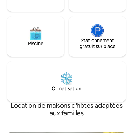
comprennent des serviettes propres/de
l'eau tous les jours et le nettoyage de la
chambre tous les 2 jours. Nous
souhaitons la bienvenue à des
personnes de tous horizons.
Stationnement
Piscine
gratuit sur place
Climatisation
Location de maisons d'hôtes adaptées
aux familles