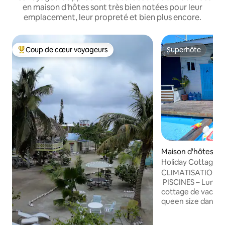
en maison d'hôtes sont très bien notées pour leur
emplacement, leur propreté et bien plus encore.
Coup de cœur voyageurs
Superhôte
Coups de cœur voyageurs les plus appréciés
Superhôte
Maison d'hôtes ⋅ 
r
Holiday Cottage w
Poolhouse A
CLIMATISATION – 
PISCINES – Lumine
cottage de vacance
queen size dans un 
au rez-de-chauss
Marchez jusqu'à la