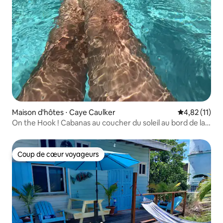
Maison d'hôtes ⋅ Caye Caulker
Évaluation mo
4,82 (11)
On the Hook ! Cabanas au coucher du soleil au bord de la
mer des Caraïbes
Coup de cœur voyageurs
Coup de cœur voyageurs