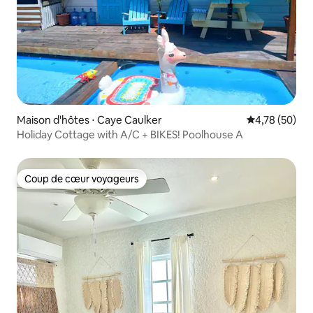
Maison d'hôtes ⋅ Caye Caulker
Évaluation mo
4,78 (50)
Holiday Cottage with A/C + BIKES! Poolhouse A
Coup de cœur voyageurs
Coup de cœur voyageurs