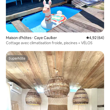
Maison d'hôtes ⋅ Caye Caulker
Évaluation mo
4,92 (64)
Cottage avec climatisation froide, piscines + VÉLOS
Superhôte
Superhôte