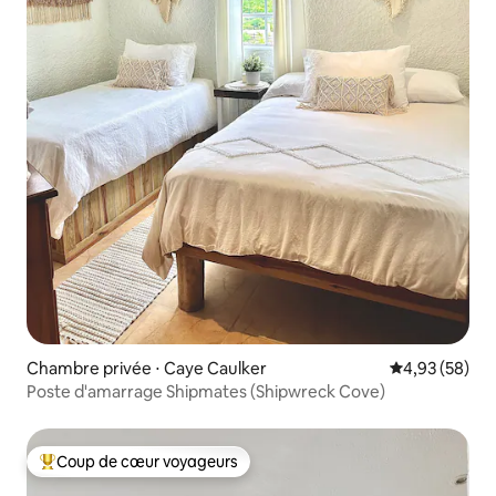
Chambre privée ⋅ Caye Caulker
Évaluation mo
4,93 (58)
Poste d'amarrage Shipmates (Shipwreck Cove)
Coup de cœur voyageurs
Coups de cœur voyageurs les plus appréciés