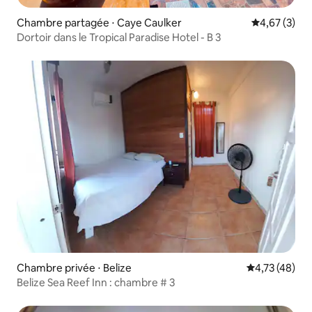
Chambre partagée ⋅ Caye Caulker
Évaluation m
4,67 (3)
Dortoir dans le Tropical Paradise Hotel - B 3
Chambre privée ⋅ Belize
Évaluation mo
4,73 (48)
Belize Sea Reef Inn : chambre # 3