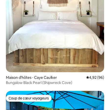
Maison d'hôtes ⋅ Caye Caulker
Évaluation mo
4,92 (96)
Bungalow Black Pearl (Shipwreck Cove)
Coup de cœur voyageurs
Coup de cœur voyageurs