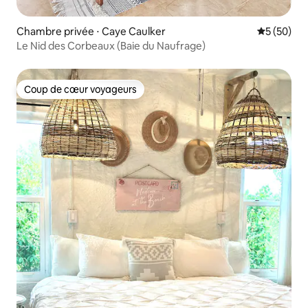
Chambre privée ⋅ Caye Caulker
Évaluation
5 (50)
Le Nid des Corbeaux (Baie du Naufrage)
Coup de cœur voyageurs
Coup de cœur voyageurs