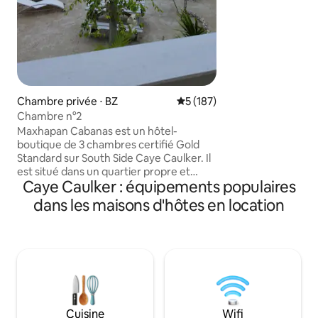
de notre rue, ou d
village, à 6 minute
sablonneuses. Ce 
les personnes seule
amis ou les petites
kitchenette vous
des repas légers, l
sont parfaites po
Chambre privée ⋅ BZ
Évaluation moyenne sur la ba
5 (187)
des cocktails ! Vo
Chambre n°2
accès facile aux b
Maxhapan Cabanas est un hôtel-
restaurants, tout 
boutique de 3 chambres certifié Gold
de paix.🍹
Standard sur South Side Caye Caulker. Il
est situé dans un quartier propre et
Caye Caulker : équipements populaires
sécurisé et est accessible à pied de
toutes les installations nécessaires.
dans les maisons d'hôtes en location
Chaque chambre dispose de 2 lits
complets, d'une salle de bain privée
chaude/froide, de la climatisation, d'un
ventilateur de plafond, d'une télévision,
d'un réfrigérateur, d'une cafetière, d'un
four à micro-ondes, d'une table et de
chaises. Véranda privée avec hamac et
chaises longues. Les services
Cuisine
Wifi