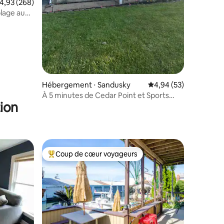
valuation moyenne sur la base de 268 commentaires : 4,93 sur 5
4,93 (268)
plage au
Hébergement ⋅ Sandusky
Évaluation moyenne su
4,94 (53)
À 5 minutes de Cedar Point et Sports
ion
Force
Coup de cœur voyageurs
lus appréciés
Coups de cœur voyageurs les plus appréciés