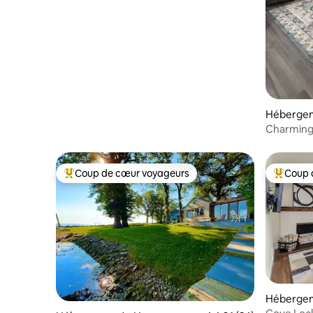
Point Sports
Hébergem
Charming
BayView a
Coup de cœur voyageurs
Coup 
Coups de cœur voyageurs les plus appréciés
Coups de
Hébergem