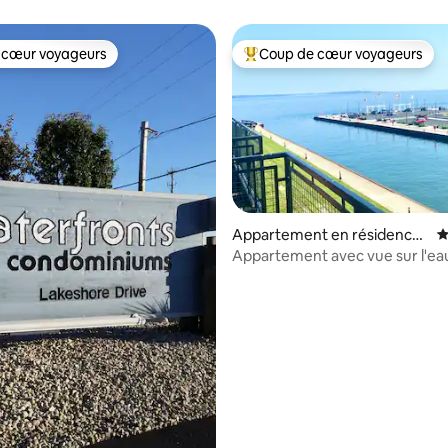
ocks ! 2e étage !
Clinton avec plage et piscine
 cœur voyageurs
Coup de cœur voyageurs
 cœur voyageurs
Coups de cœur voyageurs les p
Appartement en résidence ⋅
É
Sandusky
Appartement avec vue sur l'eau
 la base de 118 commentaires : 4,93 sur 5
spacieux.