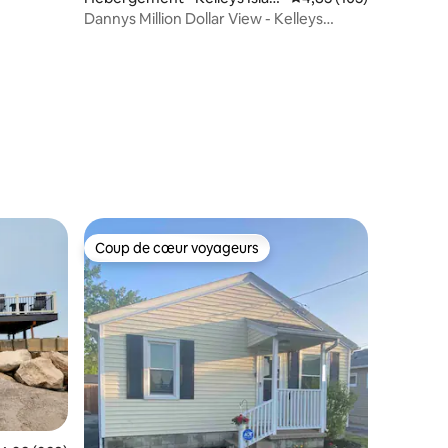
d
Dannys Million Dollar View - Kelleys
Island, OH
mmentaires : 5 sur 5
Coup de cœur voyageurs
Coup de cœur voyageurs
ntaires : 4,98 sur 5