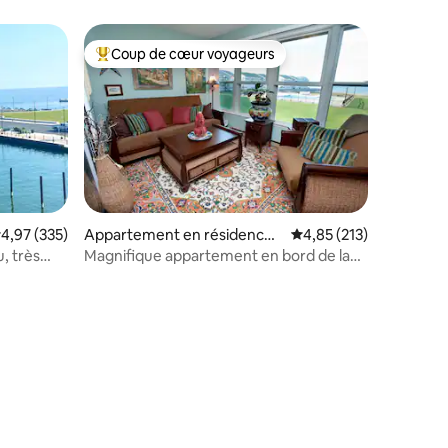
Coup de cœur voyageurs
lus appréciés
Coups de cœur voyageurs les plus appréciés
valuation moyenne sur la base de 335 commentaires : 4,97 sur 5
4,97 (335)
Appartement en résidence ⋅
Évaluation moyenne sur
4,85 (213)
Port Clinton
, très
Magnifique appartement en bord de lac
PISCINE/PLAGE