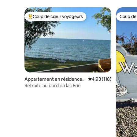
Express/D
Coup de cœur voyageurs
Coup de
Coups de cœur voyageurs les plus appréciés
Coup de
Appartement en résidence ⋅
Évaluation moyenne sur
4,93 (118)
Huron
Retraite au bord du lac Érié