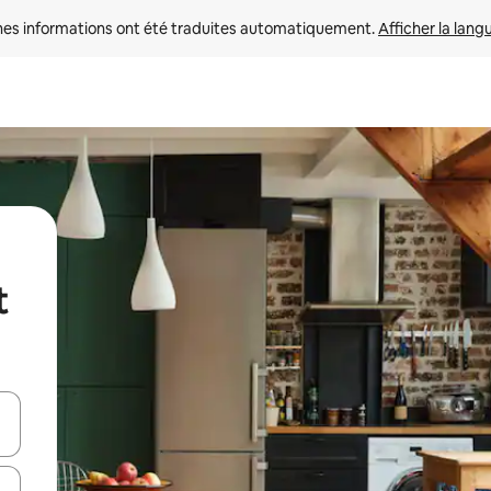
nes informations ont été traduites automatiquement. 
Afficher la lang
t
hes vers le haut et vers le bas pour les parcourir ou en appuyant et en fai