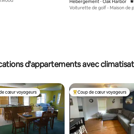
ckwood
r la base de 34 commentaires : 4,91 sur 5
Hébergement ⋅ Oak Harbor
É
Voiturette de golf - Maison de 
bord du lac Érié
cations d'appartements avec climatisat
de cœur voyageurs
Coup de cœur voyageurs
 cœur voyageurs les plus appréciés
Coups de cœur voyageurs les p