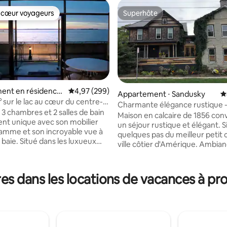
 cœur voyageurs
Superhôte
 cœur voyageurs
Superhôte
ent en résidence
Évaluation moyenne sur la base de 299 commen
4,97 (299)
Appartement ⋅ Sandusky
É
y
 sur le lac au cœur du centre-
Charmante élégance rustique 
Sandusky
 3 chambres et 2 salles de bain
en calcaire de 1856
Maison en calcaire de 1856 con
 la base de 123 commentaires : 4,94 sur 5
ent unique avec son mobilier
un séjour rustique et élégant. S
amme et son incroyable vue à
quelques pas du meilleur petit 
a baie. Situé dans les luxueux
ville côtier d'Amérique. Ambian
hesapeake en bord de mer au
calme et unique équipée d'une 
entre-ville de Sandusky avec
de 3 lits et d'une salle de bain 
 lac Érié et Cedar Point, c'est
Amusez-vous en visitant notre
s dans les locations de vacances à pr
ment idéal pour découvrir la
centre-ville ou détendez-vous 
 et les îles. Marchez quelques
logement en regardant la télév
usqu'aux restaurants,
connectée, en utilisant le Wi-Fi
 et plus encore, et prenez le
à des jeux de société en bois... 
 Cedar Point ou les îles. À
dames, aux dominos ou au Yah