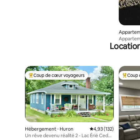
Appartem
Port Clin
Apparteme
Location
Jet Expre
Coup de cœur voyageurs
Coup 
Coups de cœur voyageurs les plus appréciés
Coups de
Hébergement ⋅ Huron
Évaluation moyenne sur
4,93 (132)
Un rêve devenu réalité 2 - Lac Érié Cedar