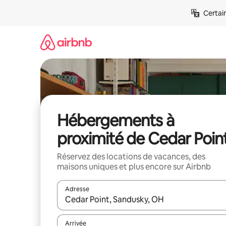
Aller
Certai
directement
au
contenu
Hébergements à
proximité de Cedar Poin
Réservez des locations de vacances, des
maisons uniques et plus encore sur Airbnb
Adresse
Lorsque les résultats s'affichent, utilisez les flèc
Arrivée