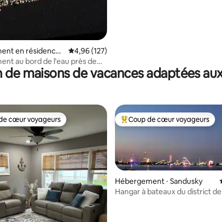
ent en résidence ⋅
Évaluation moyenne sur la base de 127 comme
4,96 (127)
ton
nt au bord de l'eau près de
 de maisons de vacances adaptées aux
ss (Zeitzheim)
de cœur voyageurs
Coup de cœur voyageurs
 cœur voyageurs les plus appréciés
Coups de cœur voyageurs les p
Hébergement ⋅ Sandusky
Hangar à bateaux du district de
vue sur Cedar Point !
 la base de 132 commentaires : 4,93 sur 5