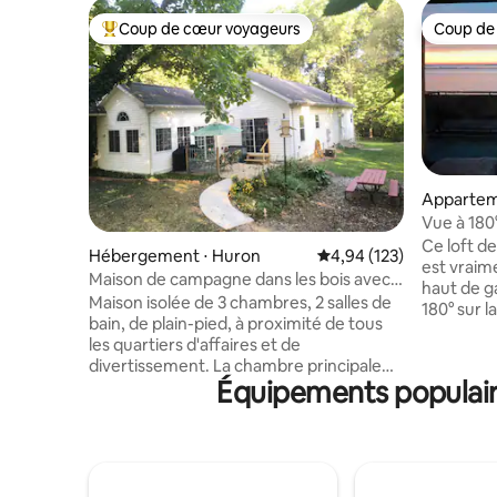
Coup de cœur voyageurs
Coup de
Coups de cœur voyageurs les plus appréciés
Coup de
Appartem
⋅ Sandusk
Vue à 180°
ville de 
Ce loft de
Hébergement ⋅ Huron
Évaluation moyenne sur
4,94 (123)
est vraim
Maison de campagne dans les bois avec
haut de g
tous les équipements
Maison isolée de 3 chambres, 2 salles de
180° sur l
bain, de plain-pied, à proximité de tous
condos C
les quartiers d'affaires et de
cœur du c
divertissement. La chambre principale
vue sur le
Équipements populaire
s'ouvre sur une terrasse donnant sur un
l'emplace
foyer éclairé au milieu de grands arbres.
côte nord
La maison a un plan d'étage ouvert avec
minutes j
une cuisine ouverte sur un grand espace
boutiques
de vie, avec deux canapés qui font un lit,
ferry pour
qui s'ouvre sur le patio avant avec