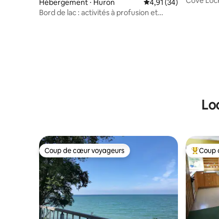
Cove Lo
Hébergement ⋅ Huron
Évaluation moyenne su
4,91 (34)
Bord de lac : activités à profusion et
nombreux parkings
Lo
Coup de cœur voyageurs
Coup 
Coup de cœur voyageurs
Coups de