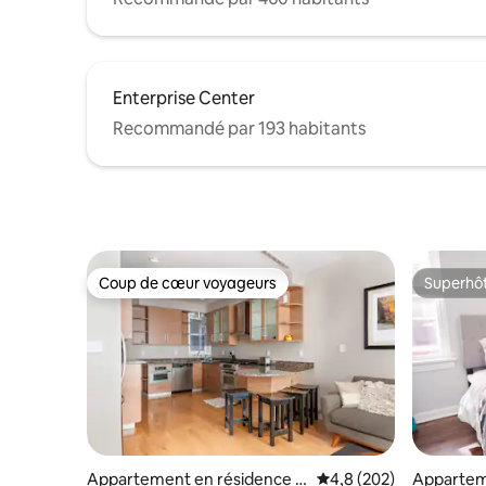
Enterprise Center
Recommandé par 193 habitants
Coup de cœur voyageurs
Superhô
Coup de cœur voyageurs
Superhô
Appartement en résidence ⋅
Évaluation moyenne sur
4,8 (202)
Appartem