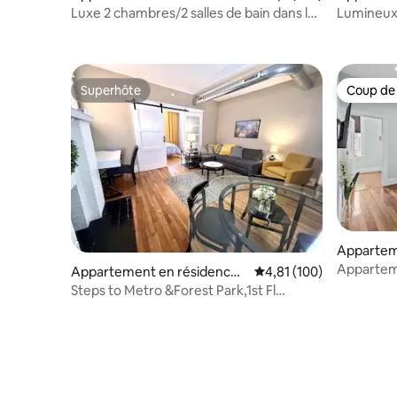
St. Louis
St. Louis
Luxe 2 chambres/2 salles de bain dans le
Lumineux 
CWE historique/1E M
bain
Superhôte
Coup de
Superhôte
Coup de
Appartem
St. Louis
Apparteme
Appartement en résidence ⋅
Évaluation moyenne sur
4,81 (100)
confortab
St. Louis
Steps to Metro &Forest Park,1st Fl
King/Queen beds