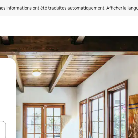
nes informations ont été traduites automatiquement. 
Afficher la lang
hes vers le haut et vers le bas pour les parcourir ou en appuyant et en fai