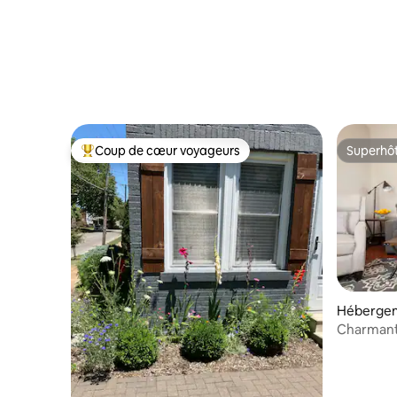
Coup de cœur voyageurs
Superhô
Coups de cœur voyageurs les plus appréciés
Superhô
Hébergeme
Charmant
The Hill »