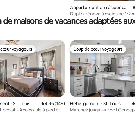
Appartement en résidence ⋅
É
Richmond Heights
Duplex rénové à moins de 1/2 m
 de maisons de vacances adaptées aux
Clayton.
 cœur voyageurs
Coup de cœur voyageurs
 cœur voyageurs
Coup de cœur voyageurs
nt ⋅ St. Louis
Évaluation moyenne sur la base de 149 commen
4,96 (149)
Hébergement ⋅ St. Louis
É
 la base de 173 commentaires : 4,95 sur 5
hocolat - Accessible à pied et
Marchez jusqu'au zoo ! Concep
récemment rénové !