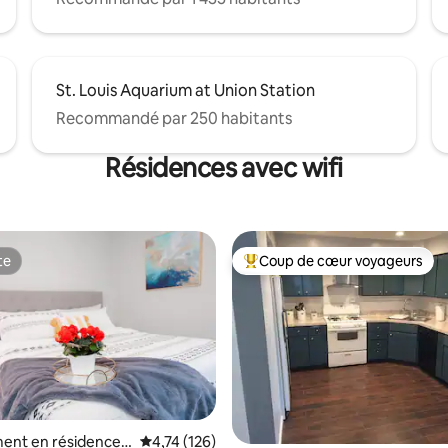
St. Louis Aquarium at Union Station
Recommandé par 250 habitants
Résidences avec wifi
te
Coup de cœur voyageurs
te
Coups de cœur voyageurs les p
 la base de 202 commentaires : 4,8 sur 5
ent en résidence ⋅
Évaluation moyenne sur la base de 126 comme
4,74 (126)