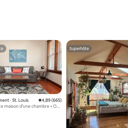
te
Superhôte
te
Superhôte
nt ⋅ St. Louis
Évaluation moyenne sur la base de 665 commen
4,89 (665)
e maison d'une chambre « On