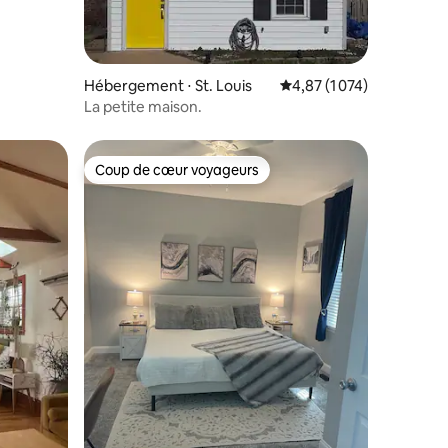
Hébergement ⋅ St. Louis
Évaluation moyenne sur l
4,87 (1 074)
La petite maison.
Coup de cœur voyageurs
Coup de cœur voyageurs
taires : 4,89 sur 5