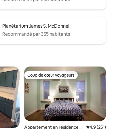
Planétarium James S. McDonnell
Recommandé par 365 habitants
Coup de cœur voyageurs
lus appréciés
Coup de cœur voyageurs
ntaires : 4,74 sur 5
Appartement en résidence ⋅
Évaluation moyenne su
4,9 (251)