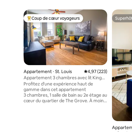
Coup de cœur voyageurs
Superhô
Coups de cœur voyageurs les plus appréciés
Superhô
Appartement ⋅ St. Louis
Évaluation moyenne sur 
4,97 (223)
Appartement 3 chambres avec lit King
Size à The Grove
Profitez d'une expérience haut de
gamme dans cet appartement
3 chambres, 1 salle de bain au 2e étage au
cœur du quartier de The Grove. À moins
de 10 min du Busch Stadium et des
attractions du centre-ville. Très
accessible à pied, à 1 pâté de maisons des
restaurants et de la vie nocturne de
Apparteme
Manchester Avenue dans le quartier de