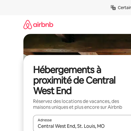
Aller
Certai
directement
au
contenu
Hébergements à
proximité de Central
West End
Réservez des locations de vacances, des
maisons uniques et plus encore sur Airbnb
Adresse
Lorsque les résultats s'affichent, utilisez les flèc