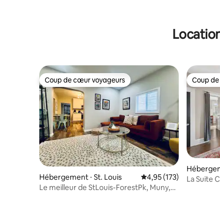
Location
Coup de cœur voyageurs
Coup de
Coup de cœur voyageurs
Coup de
Hébergeme
Hébergement ⋅ St. Louis
Évaluation moyenne sur
4,95 (173)
La Suite C
Le meilleur de StLouis-ForestPk, Muny,
paisible
Zoo, SLU/WashU, Barnes