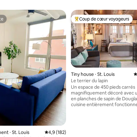
te
Coup de cœur voyageurs
te
Coups de cœur voyageurs les p
la base de 223 commentaires : 4,97 sur 5
Tiny house ⋅ St. Louis
É
Le terrier du lapin
Un espace de 450 pieds carrés
magnifiquement décoré avec u
en planches de sapin de Dougla
cuisine entièrement fonctionne
cuisinière à gaz/four et réfrigér
une télévision de 50 pouces qui
180 degrés pour une visualisation
dans la zone commune et dans l
nt ⋅ St. Louis
Évaluation moyenne sur la base de 182 comm
4,9 (182)
Situé en face du parc Tower Gr