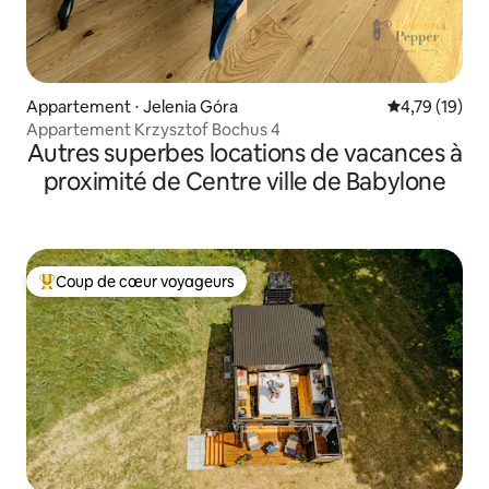
Appartement ⋅ Jelenia Góra
Évaluation mo
4,79 (19)
Appartement Krzysztof Bochus 4
Autres superbes locations de vacances à
proximité de Centre ville de Babylone
Coup de cœur voyageurs
Coups de cœur voyageurs les plus appréciés