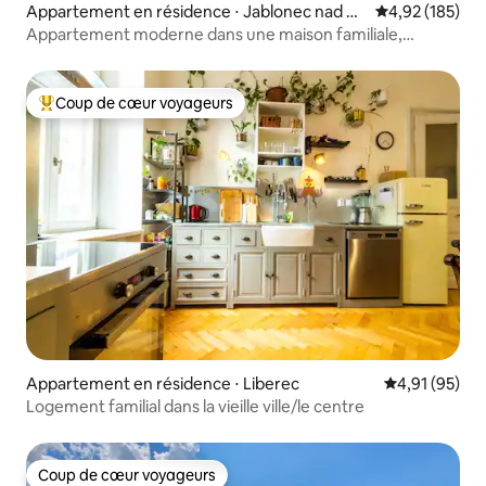
Appartement en résidence ⋅ Jablonec nad Ni
Évaluation moy
4,92 (185)
sou
Appartement moderne dans une maison familiale,
Jablonec nad Nisou
Coup de cœur voyageurs
Coups de cœur voyageurs les plus appréciés
Appartement en résidence ⋅ Liberec
Évaluation mo
4,91 (95)
Logement familial dans la vieille ville/le centre
Coup de cœur voyageurs
Coup de cœur voyageurs