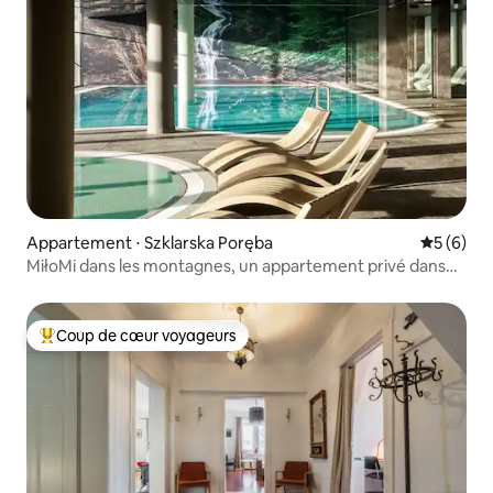
Appartement ⋅ Szklarska Poręba
Évaluatio
5 (6)
MiłoMi dans les montagnes, un appartement privé dans
un hôtel avec piscines
Coup de cœur voyageurs
Coups de cœur voyageurs les plus appréciés