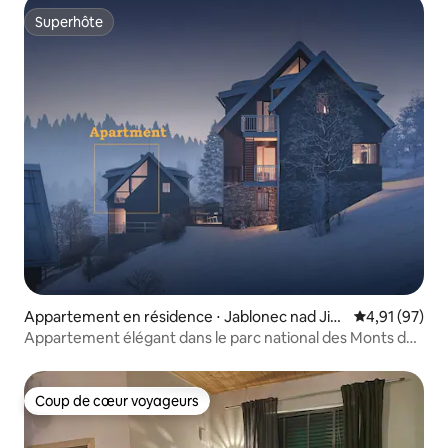
Superhôte
Superhôte
Appartement en résidence ⋅ Jablonec nad Jiz
Évaluation mo
4,91 (97)
erou
Appartement élégant dans le parc national des Monts des
Géants
Coup de cœur voyageurs
Coup de cœur voyageurs