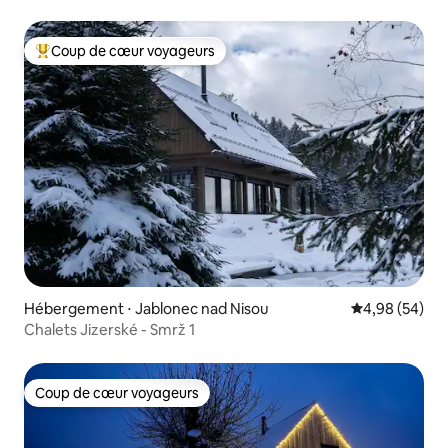
Coup de cœur voyageurs
Coups de cœur voyageurs les plus appréciés
Hébergement ⋅ Jablonec nad Nisou
Évaluation mo
4,98 (54)
Chalets Jizerské - Smrž 1
Coup de cœur voyageurs
Coup de cœur voyageurs