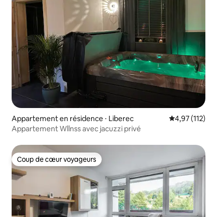
Appartement en résidence ⋅ Liberec
Évaluation moy
4,97 (112)
Appartement Wllnss avec jacuzzi privé
Coup de cœur voyageurs
Coup de cœur voyageurs