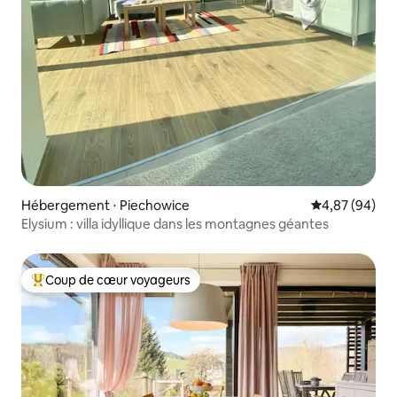
Hébergement ⋅ Piechowice
Évaluation mo
4,87 (94)
Elysium : villa idyllique dans les montagnes géantes
Coup de cœur voyageurs
Coups de cœur voyageurs les plus appréciés