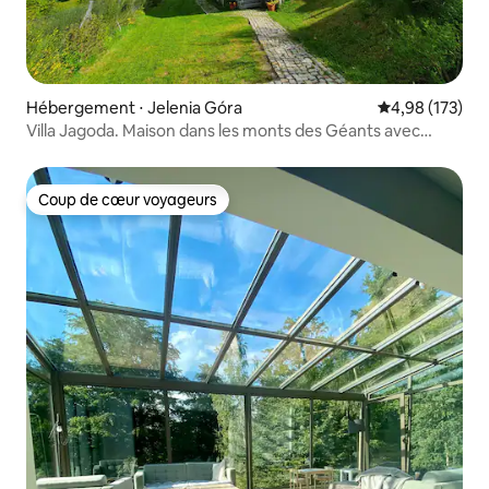
Hébergement ⋅ Jelenia Góra
Évaluation moy
4,98 (173)
Villa Jagoda. Maison dans les monts des Géants avec
sauna.
Coup de cœur voyageurs
Coup de cœur voyageurs