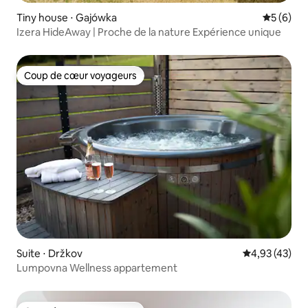
Tiny house ⋅ Gajówka
Évaluatio
5 (6)
Izera HideAway | Proche de la nature Expérience unique
Coup de cœur voyageurs
Coup de cœur voyageurs
Suite ⋅ Držkov
Évaluation mo
4,93 (43)
Lumpovna Wellness appartement