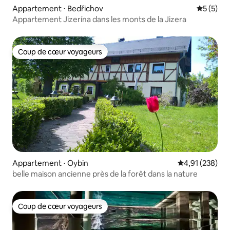
Appartement ⋅ Bedřichov
Évaluatio
5 (5)
Appartement Jizerína dans les monts de la Jizera
Coup de cœur voyageurs
Coup de cœur voyageurs
Appartement ⋅ Oybin
Évaluation moy
4,91 (238)
belle maison ancienne près de la forêt dans la nature
Coup de cœur voyageurs
Coup de cœur voyageurs