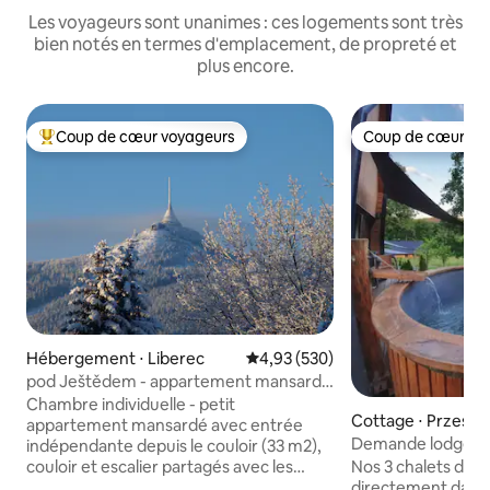
Les voyageurs sont unanimes : ces logements sont très
bien notés en termes d'emplacement, de propreté et
plus encore.
Coup de cœur voyageurs
Coup de cœur vo
Coups de cœur voyageurs les plus appréciés
Coup de cœur vo
Hébergement ⋅ Liberec
Évaluation moyenne sur la base 
4,93 (530)
pod Ještědem - appartement mansardé
confortable
Chambre individuelle - petit
Cottage ⋅ Przesie
appartement mansardé avec entrée
Demande lodge 1 –
indépendante depuis le couloir (33 m2),
terrasse, nature
couloir et escalier partagés avec les
Nos 3 chalets de 
propriétaires de la maison. Équipement
directement dans