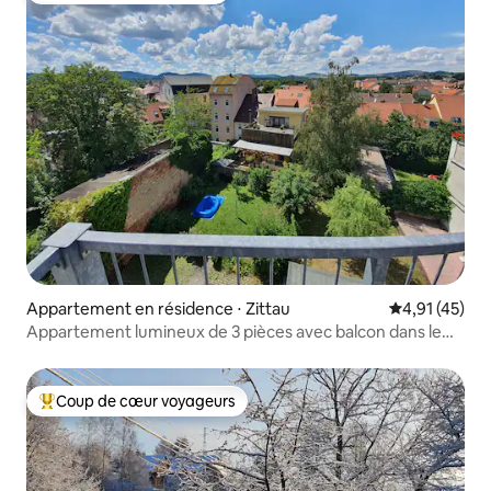
Appartement en résidence ⋅ Zittau
Évaluation mo
4,91 (45)
Appartement lumineux de 3 pièces avec balcon dans le
centre ville
Coup de cœur voyageurs
Coups de cœur voyageurs les plus appréciés