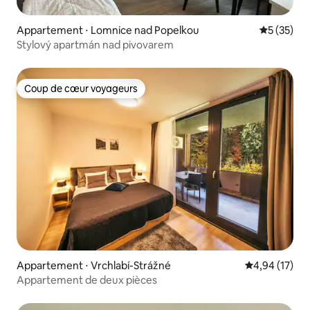
Appartement ⋅ Lomnice nad Popelkou
Évaluation
5 (35)
Stylový apartmán nad pivovarem
Coup de cœur voyageurs
Coup de cœur voyageurs
Appartement ⋅ Vrchlabí-Strážné
Évaluation mo
4,94 (17)
Appartement de deux pièces