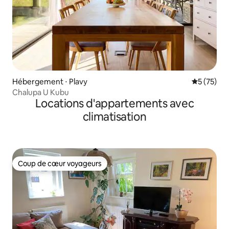
Hébergement ⋅ Plavy
Évaluation
5 (75)
Chalupa U Kubu
Locations d'appartements avec
climatisation
Coup de cœur voyageurs
Coup de cœur voyageurs