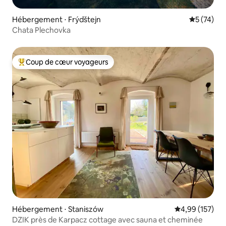
Hébergement ⋅ Frýdštejn
Évaluation
5 (74)
Chata Plechovka
Coup de cœur voyageurs
Coups de cœur voyageurs les plus appréciés
Hébergement ⋅ Staniszów
Évaluation moy
4,99 (157)
DZIK près de Karpacz cottage avec sauna et cheminée