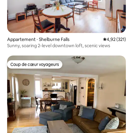
Appartement ⋅ Shelburne Falls
Évaluation moy
4,92 (321)
Sunny, soaring 2-level downtown loft, scenic views
Coup de cœur voyageurs
Coup de cœur voyageurs