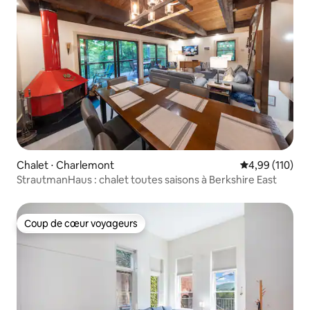
Chalet ⋅ Charlemont
Évaluation moy
4,99 (110)
StrautmanHaus : chalet toutes saisons à Berkshire East
Coup de cœur voyageurs
Coup de cœur voyageurs