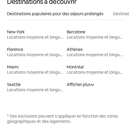
Destinations à découvrir
Destinations populaires pour des séjours prolongés
Destinati
New York
Barcelone
Locations moyenne et longue durée
Locations moyenne et longue durée
Florence
Athènes
Locations moyenne et longue durée
Locations moyenne et longue durée
Miami
Montréal
Locations moyenne et longue durée
Locations moyenne et longue durée
Seattle
Afficher plus
Locations moyenne et longue durée
* Des exclusions peuvent s'appliquer en fonction des zones
géographiques et des logements.