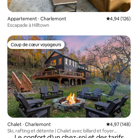
Appartement ⋅ Charlemont
Évaluation moy
4,94 (126)
Escapade à Hilltown
Coup de cœur voyageurs
Coup de cœur voyageurs
Chalet ⋅ Charlemont
Évaluation moy
4,97 (148)
Ski, rafting et détente | Chalet avec billard et foyer
Le confort d'un chez-soi et des tarifs
extérieur