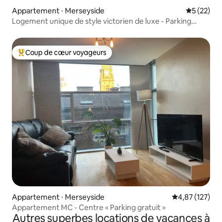
Appartement ⋅ Merseyside
Évaluation
5 (22)
Logement unique de style victorien de luxe - Parking
gratuit - 3 lits
Coup de cœur voyageurs
Coups de cœur voyageurs les plus appréciés
Appartement ⋅ Merseyside
Évaluation moy
4,87 (127)
Appartement MC - Centre « Parking gratuit »
Autres superbes locations de vacances à