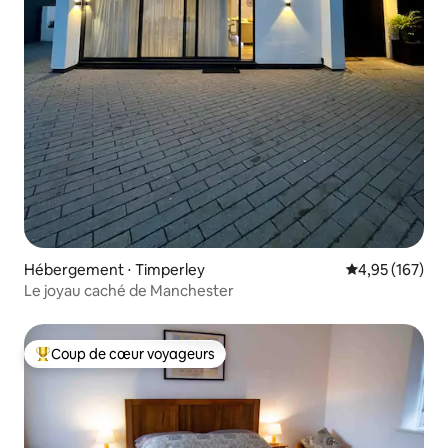
Hébergement ⋅ Timperley
Évaluation moy
4,95 (167)
Le joyau caché de Manchester
Coup de cœur voyageurs
Coups de cœur voyageurs les plus appréciés