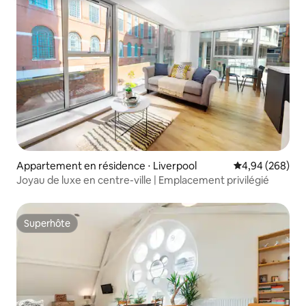
Appartement en résidence ⋅ Liverpool
Évaluation moy
4,94 (268)
Joyau de luxe en centre-ville | Emplacement privilégié
Superhôte
Superhôte