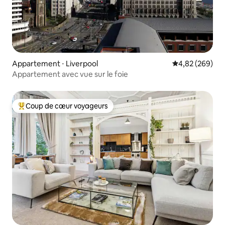
Appartement ⋅ Liverpool
Évaluation moy
4,82 (269)
Appartement avec vue sur le foie
Coup de cœur voyageurs
Coups de cœur voyageurs les plus appréciés