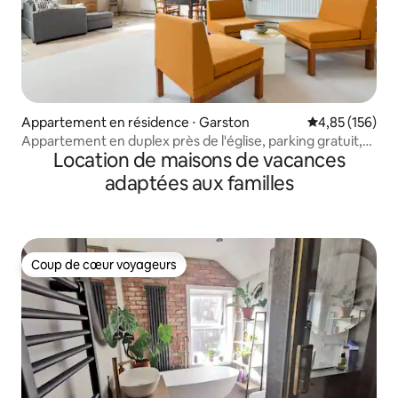
Appartement en résidence ⋅ Garston
Évaluation moy
4,85 (156)
Appartement en duplex près de l'église, parking gratuit,
Location de maisons de vacances
20 min du centre
adaptées aux familles
Coup de cœur voyageurs
Coup de cœur voyageurs