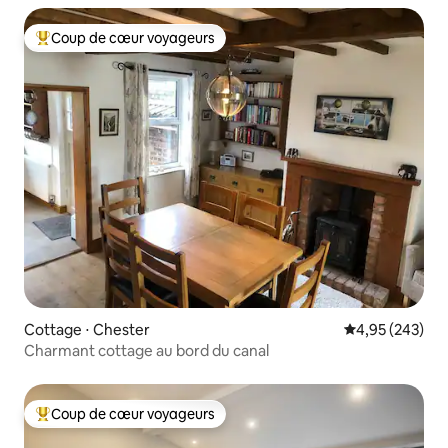
Coup de cœur voyageurs
Coups de cœur voyageurs les plus appréciés
Cottage ⋅ Chester
Évaluation moy
4,95 (243)
Charmant cottage au bord du canal
Coup de cœur voyageurs
Coups de cœur voyageurs les plus appréciés