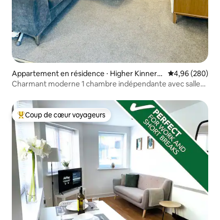
Appartement en résidence ⋅ Higher Kinnert
Évaluation moy
4,96 (280)
on
Charmant moderne 1 chambre indépendante avec salle
de bains
Coup de cœur voyageurs
Coups de cœur voyageurs les plus appréciés