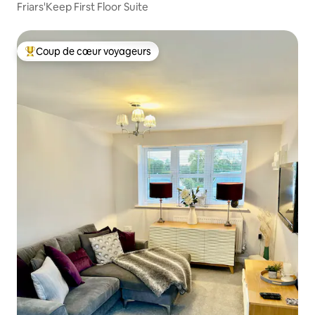
nd Chester
Friars'Keep First Floor Suite
Coup de cœur voyageurs
Coups de cœur voyageurs les plus appréciés