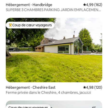
Hébergement ⋅ Handbridge
Évaluation moy
4,99 (162)
SUPERBE 3 CHAMBRES PARKING JARDIN EMPLACEMENT
FANTASTIQUE
Coup de cœur voyageurs
Coups de cœur voyageurs les plus appréciés
Hébergement ⋅ Cheshire East
Évaluation moy
4,98 (120)
Ferme privée dans le Cheshire, 4 chambres, jacuzzi
Coup de cœur voyageurs