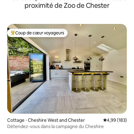
proximité de Zoo de Chester
Coup de cœur voyageurs
Coups de cœur voyageurs les plus appréciés
Cottage ⋅ Cheshire West and Chester
Évaluation moy
4,99 (183)
Détendez-vous dans la campagne du Cheshire