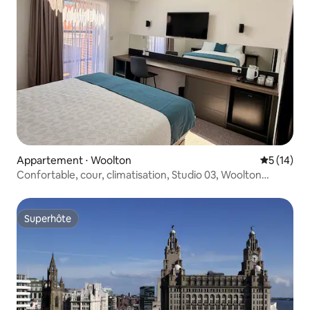
Appartement ⋅ Woolton
Évaluation
5 (14)
Confortable, cour, climatisation, Studio 03, Woolton
Village.
Superhôte
Superhôte