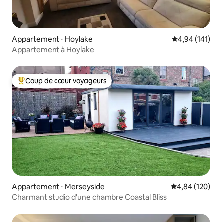
Appartement ⋅ Hoylake
Évaluation moy
4,94 (141)
Appartement à Hoylake
Coup de cœur voyageurs
Coups de cœur voyageurs les plus appréciés
Appartement ⋅ Merseyside
Évaluation moy
4,84 (120)
Charmant studio d'une chambre Coastal Bliss