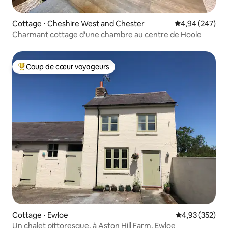
Cottage ⋅ Cheshire West and Chester
Évaluation moy
4,94 (247)
Charmant cottage d'une chambre au centre de Hoole
Coup de cœur voyageurs
Coups de cœur voyageurs les plus appréciés
Cottage ⋅ Ewloe
Évaluation moy
4,93 (352)
Un chalet pittoresque, à Aston Hill Farm, Ewloe