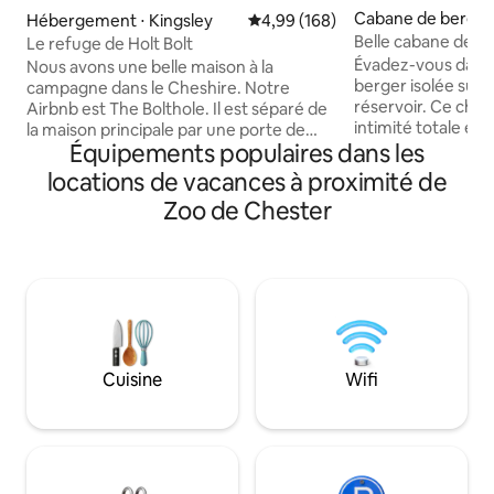
Cabane de berger
Hébergement ⋅ Kingsley
Évaluation moyenne sur la base 
4,99 (168)
n
Belle cabane de b
Le refuge de Holt Bolt
sur le lac
Évadez-vous dans
Nous avons une belle maison à la
berger isolée surp
campagne dans le Cheshire. Notre
réservoir. Ce cha
Airbnb est The Bolthole. Il est séparé de
intimité totale et
la maison principale par une porte de
Équipements populaires dans les
l'eau. Détendez-v
verrouillage interne. Pour vous, il y a une
bain nordique chau
porte d'entrée avec coffre à clés, un
locations de vacances à proximité de
parfait pour obser
salon, des canapés confortables, une
Zoo de Chester
relaxer après une 
télévision, un poêle à bois, 2 chambres
nature. À l'intérie
doubles dont une avec une télévision et
confort douillet e
une salle de bain avec douche. Coin
Idéal pour les cou
cuisine avec friteuse, bouilloire, micro-
en solo à la recher
ondes, grille-pain, réfrigérateur. La seule
d'une pause dans 
chose que nous n'avons pas est un évier
véritable retraite
de cuisine, mais nous faisons la vaisselle
pas à nous envoye
pour vous ! Espace de travail et accès
Cuisine
Wifi
nous demander plu
Wi-Fi invité disponibles. Salon d'extérieur
disponible. :-) x