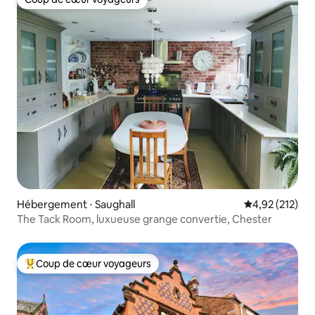
Coup de cœur voyageurs
Hébergement ⋅ Saughall
Évaluation moy
4,92 (212)
The Tack Room, luxueuse grange convertie, Chester
Coup de cœur voyageurs
Coups de cœur voyageurs les plus appréciés