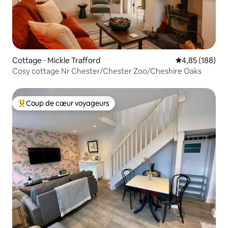
Cottage ⋅ Mickle Trafford
Évaluation moy
4,85 (188)
Cosy cottage Nr Chester/Chester Zoo/Cheshire Oaks
Coup de cœur voyageurs
Coups de cœur voyageurs les plus appréciés