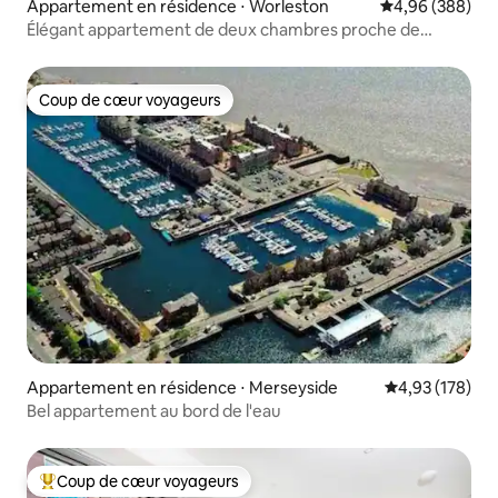
Appartement en résidence ⋅ Worleston
Évaluation moy
4,96 (388)
Élégant appartement de deux chambres proche de
Rookery Hall
Coup de cœur voyageurs
Coup de cœur voyageurs
Appartement en résidence ⋅ Merseyside
Évaluation moy
4,93 (178)
Bel appartement au bord de l'eau
Coup de cœur voyageurs
Coups de cœur voyageurs les plus appréciés