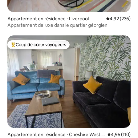
Appartement en résidence ⋅ Liverpool
Évaluation moy
4,92 (236)
Appartement de luxe dans le quartier géorgien
Coup de cœur voyageurs
Coups de cœur voyageurs les plus appréciés
Appartement en résidence ⋅ Cheshire West a
Évaluation moy
4,95 (110)