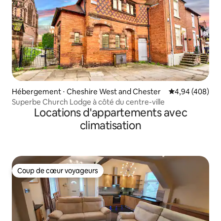
Hébergement ⋅ Cheshire West and Chester
Évaluation moy
4,94 (408)
Superbe Church Lodge à côté du centre-ville
Locations d'appartements avec
climatisation
Coup de cœur voyageurs
Coup de cœur voyageurs