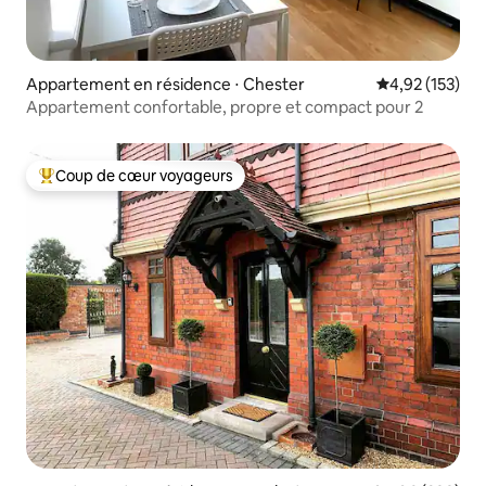
Appartement en résidence ⋅ Chester
Évaluation moy
4,92 (153)
Appartement confortable, propre et compact pour 2
Coup de cœur voyageurs
Coups de cœur voyageurs les plus appréciés