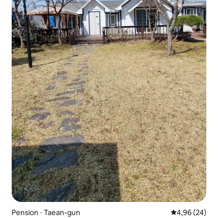
Pension ⋅ Taean-gun
Évaluation mo
4,96 (24)