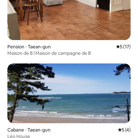
Pension ⋅ Taean-gun
Évaluation
5 (17)
Maison de B l Maison de campagne de B
Cabane ⋅ Taean-gun
Évaluatio
5 (4)
Léo House