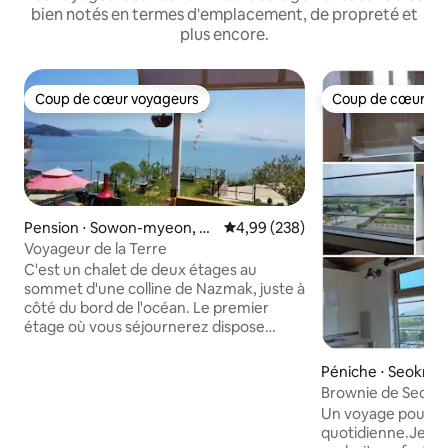
bien notés en termes d'emplacement, de propreté et
plus encore.
Coup de cœur voyageurs
Coup de cœur vo
Coup de cœur voyageurs
Coup de cœur vo
Pension ⋅ Sowon-myeon, Ta
Évaluation moyenne sur la base 
4,99 (238)
ean-gun
Voyageur de la Terre
C'est un chalet de deux étages au
sommet d'une colline de Nazmak, juste à
côté du bord de l'océan. Le premier
étage où vous séjournerez dispose
d'une entrée privée, vous pouvez donc
utiliser l'ensemble du premier étage (26
Péniche ⋅ Seokna
pyeong) comme espace indépendant,
eosan-si
Brownie de Seosan
et le deuxième étage est occupé par le
voyage d'affaires,
Un voyage pour éc
couple d'hôtes. C'est à l'ouest, mais c'est
salles de bain, 1
quotidienne.Je pen
branché, de sorte que vous pouvez voir