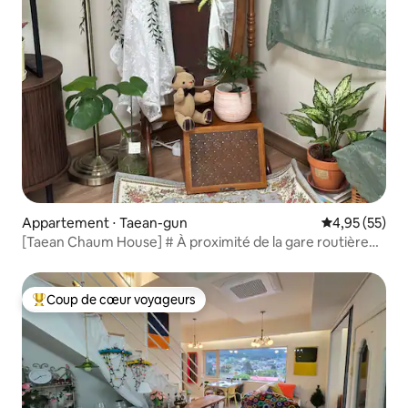
Appartement ⋅ Taean-gun
Évaluation mo
4,95 (55)
[Taean Chaum House] # À proximité de la gare routière
de Taean # Logement de charme # 2 chambres
Coup de cœur voyageurs
Coups de cœur voyageurs les plus appréciés