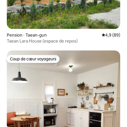
Pension ⋅ Taean-gun
Évaluation m
4,9 (89)
Taean Lara House (espace de repos)
Coup de cœur voyageurs
Coup de cœur voyageurs